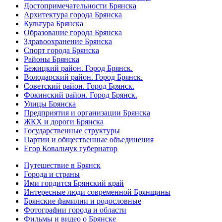
Достопримечательности Брянска
Архитектура города Брянска
Культура Брянска
Образование города Брянска
Здравоохранение Брянска
Спорт города Брянска
Районы Брянска
Бежицкий район. Город Брянск.
Володарский район. Город Брянск.
Советский район. Город Брянск.
Фокинский район. Город Брянск.
Улицы Брянска
Предприятия и организации Брянска
ЖКХ и дороги Брянска
Государственные структуры
Партии и общественные объединения
Егор Ковальчук губернатор
Путешествие в Брянск
Города и страны
Ими гордится Брянский край
Интересные люди современной Брянщины
Брянские фамилии и родословные
Фотографии города и области
Фильмы и видео о Брянске