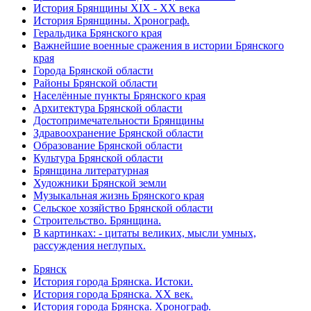
История Брянщины XIX - XX века
История Брянщины. Хронограф.
Геральдика Брянского края
Важнейшие военные сражения в истории Брянского
края
Города Брянской области
Районы Брянской области
Населённые пункты Брянского края
Архитектура Брянской области
Достопримечательности Брянщины
Здравоохранение Брянской области
Образование Брянской области
Культура Брянской области
Брянщина литературная
Художники Брянской земли
Музыкальная жизнь Брянского края
Сельское хозяйство Брянской области
Строительство. Брянщина.
В картинках: - цитаты великих, мысли умных,
рассуждения неглупых.
Брянск
История города Брянска. Истоки.
История города Брянска. XX век.
История города Брянска. Хронограф.