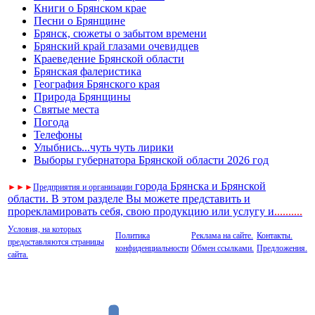
Книги о Брянском крае
Песни о Брянщине
Брянск, сюжеты о забытом времени
Брянский край глазами очевидцев
Краеведение Брянской области
Брянская фалеристика
География Брянского края
Природа Брянщины
Святые места
Погода
Телефоны
Улыбнись...чуть чуть лирики
Выборы губернатора Брянской области 2026 год
города Брянска и Брянской
►
►
►
Предприятия и организации
области. В этом разделе Вы можете представить и
прорекламировать себя, свою продукцию или услугу и
..
........
Условия, на которых
Политика
Реклама на сайте.
Контакты.
предоставляются страницы
конфиденциальности
Обмен ссылками.
Предложения.
сайта.