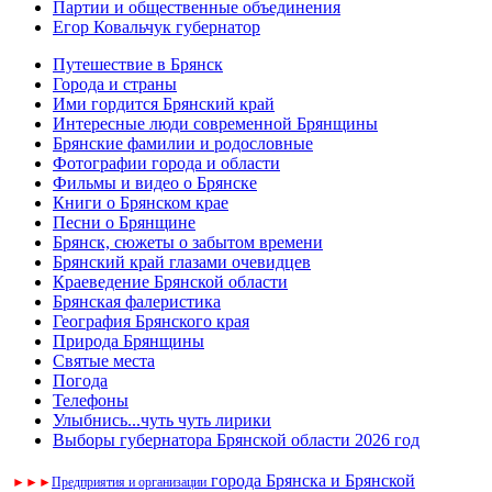
Партии и общественные объединения
Егор Ковальчук губернатор
Путешествие в Брянск
Города и страны
Ими гордится Брянский край
Интересные люди современной Брянщины
Брянские фамилии и родословные
Фотографии города и области
Фильмы и видео о Брянске
Книги о Брянском крае
Песни о Брянщине
Брянск, сюжеты о забытом времени
Брянский край глазами очевидцев
Краеведение Брянской области
Брянская фалеристика
География Брянского края
Природа Брянщины
Святые места
Погода
Телефоны
Улыбнись...чуть чуть лирики
Выборы губернатора Брянской области 2026 год
города Брянска и Брянской
►
►
►
Предприятия и организации