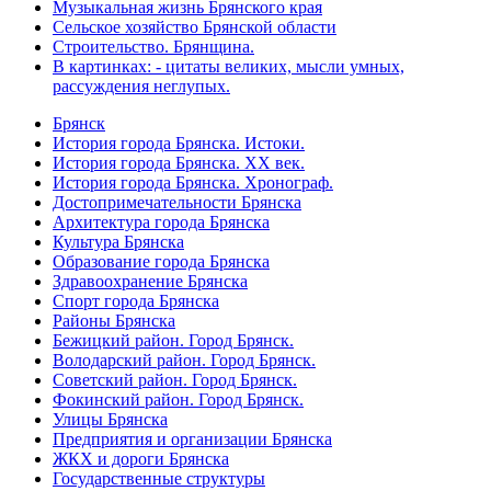
Музыкальная жизнь Брянского края
Сельское хозяйство Брянской области
Строительство. Брянщина.
В картинках: - цитаты великих, мысли умных,
рассуждения неглупых.
Брянск
История города Брянска. Истоки.
История города Брянска. XX век.
История города Брянска. Хронограф.
Достопримечательности Брянска
Архитектура города Брянска
Культура Брянска
Образование города Брянска
Здравоохранение Брянска
Спорт города Брянска
Районы Брянска
Бежицкий район. Город Брянск.
Володарский район. Город Брянск.
Советский район. Город Брянск.
Фокинский район. Город Брянск.
Улицы Брянска
Предприятия и организации Брянска
ЖКХ и дороги Брянска
Государственные структуры