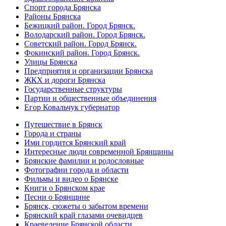
Спорт города Брянска
Районы Брянска
Бежицкий район. Город Брянск.
Володарский район. Город Брянск.
Советский район. Город Брянск.
Фокинский район. Город Брянск.
Улицы Брянска
Предприятия и организации Брянска
ЖКХ и дороги Брянска
Государственные структуры
Партии и общественные объединения
Егор Ковальчук губернатор
Путешествие в Брянск
Города и страны
Ими гордится Брянский край
Интересные люди современной Брянщины
Брянские фамилии и родословные
Фотографии города и области
Фильмы и видео о Брянске
Книги о Брянском крае
Песни о Брянщине
Брянск, сюжеты о забытом времени
Брянский край глазами очевидцев
Краеведение Брянской области