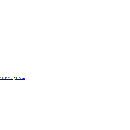
ия неглупых.