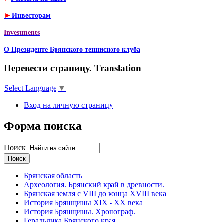
►
Инвесторам
Investments
О Президенте Брянского теннисного клуба
Перевести страницу. Translation
Select Language
▼
Вход на личную страницу
Форма поиска
Поиск
Брянская область
Археология. Брянский край в древности.
Брянская земля с VIII до конца XVIII века.
История Брянщины XIX - XX века
История Брянщины. Хронограф.
Геральдика Брянского края