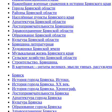
Важнейшие военные сражения в истории Брянского края
Города Брянской области
Районы Брянской области
Населённые пункты Брянского края
Архитектура Брянской области
Достопримечательности Брянщины
Здравоохранение Брянской области
Образование Брянской области
Культура Брянской области
Брянщина литературная
Художники Брянской земли
Музыкальная жизнь Брянского края
Сельское хозяйство Брянской области
Строительство. Брянщина.
В картинках: - цитаты великих, мысли умных, рассужден
Брянск
История города Брянска. Истоки.
История города Брянска. XX век.
История города Брянска. Хронограф.
Достопримечательности Брянска
Архитектура города Брянска
Культура Брянска
Образование города Брянска
Здравоохранение Брянска