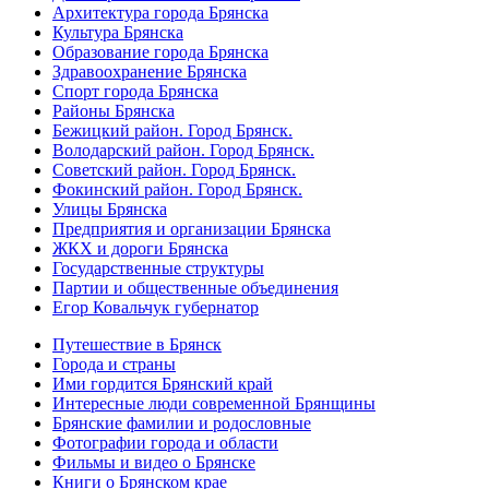
Архитектура города Брянска
Культура Брянска
Образование города Брянска
Здравоохранение Брянска
Спорт города Брянска
Районы Брянска
Бежицкий район. Город Брянск.
Володарский район. Город Брянск.
Советский район. Город Брянск.
Фокинский район. Город Брянск.
Улицы Брянска
Предприятия и организации Брянска
ЖКХ и дороги Брянска
Государственные структуры
Партии и общественные объединения
Егор Ковальчук губернатор
Путешествие в Брянск
Города и страны
Ими гордится Брянский край
Интересные люди современной Брянщины
Брянские фамилии и родословные
Фотографии города и области
Фильмы и видео о Брянске
Книги о Брянском крае