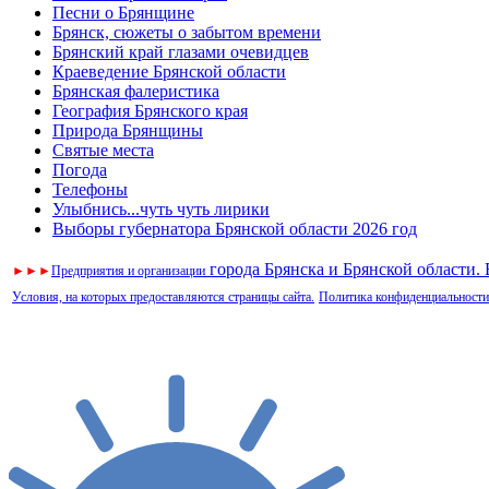
Песни о Брянщине
Брянск, сюжеты о забытом времени
Брянский край глазами очевидцев
Краеведение Брянской области
Брянская фалеристика
География Брянского края
Природа Брянщины
Святые места
Погода
Телефоны
Улыбнись...чуть чуть лирики
Выборы губернатора Брянской области 2026 год
города Брянска и Брянской области.
►
►
►
Предприятия и организации
Условия, на которых предоставляются страницы сайта.
Политика конфиденциальности