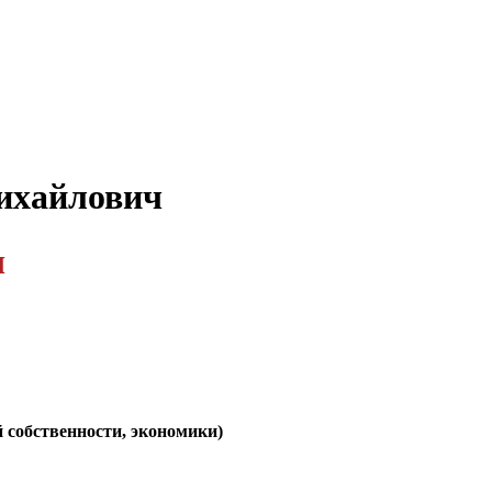
ихайлович
ч
 собственности, экономики)