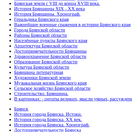
Брянская земля с VIII до конца XVIII века.
История Брянщины XIX - XX века
История Брянщины. Хронограф.
Геральдика Брянского края
Важнейшие военные сражения в истории Брянского края
Города Брянской области
Районы Брянской области
Населённые пункты Брянского края
Архитектура Брянской области
Достопримечательности Брянщины
Здравоохранение Брянской области
Образование Брянской области
Культура Брянской области
Брянщина литературная
Художники Брянской земли
Музыкальная жизнь Брянского края
Сельское хозяйство Брянской области
Строительство. Брянщина.
В картинках: - цитаты великих, мысли умных, рассужден
Брянск
История города Брянска. Истоки.
История города Брянска. XX век.
История города Брянска. Хронограф.
Достопримечательности Брянска