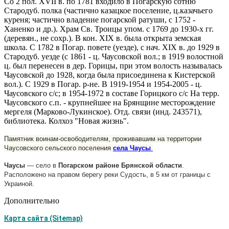
Со 2 пол. XVII в. по 1781 входило в Погарскую сотню
Стародуб. полка (частично ка­зацкое поселение, ц.казачьего
куреня; частично владение погарской ратуши, с 1752 -
Ханенко и др.). Храм Св. Троицы упом. с 1769 до 1930-х гг.
(деревян., не сохр.). В кон. XIX в. была открыта земская
школа. С 1782 в Погар. повете (уезде), с нач. XIX в. до 1929 в
Стародуб. уезде (с 1861 - ц. Чаусовской вол.; в 1919 волостной
ц. был перенесен в дер. Горицы, при этом волость на­зывалась
Чаусовской до 1928, когда была при­соединена к Кистерской
вол.). С 1929 в Погар. р-не. В 1919-1954 и 1954-2005 - ц.
Чаусовского с/с; в 1954-1972 в составе Горицкого с/с На терр.
Чаусовского с.п. - крупнейшее на Брянщине ме­сторождение
мергеля (Марково-Лукинское). Отд. связи (инд. 243571),
библиотека. Колхоз "Новая жизнь".
Памятник воинам-освободителям, проживавшим на территории
Чаусовского сельского поселения
села Чаусы
Чаусы
— село в
Погарском
районе
Брянской
области
.
Расположено на правом берегу реки Судость, в 5 км от границы с
Украиной.
Дополнительно
Карта сайта (Sitemap)