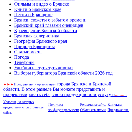
Фильмы и видео о Брянске
Книги о Брянском крае
Песни о Брянщине
Брянск, сюжеты о забытом времени
Брянский край глазами очевидцев
Краеведение Брянской области
Брянская фалеристика
География Брянского края
Природа Брянщины
Святые места
Погода
Телефоны
Улыбнись...чуть чуть лирики
Выборы губернатора Брянской области 2026 год
города Брянска и Брянской
►
►
►
Предприятия и организации
области. В этом разделе Вы можете представить и
прорекламировать себя, свою продукцию или услугу и
..
........
Условия, на которых
Политика
Реклама на сайте.
Контакты.
предоставляются страницы
конфиденциальности
Обмен ссылками.
Предложения.
сайта.