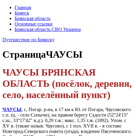
Главная
Брянск
Брянская область
Основные ссылки
Брянская область СВО Украина
Путешествие по Брянску
Страница
ЧАУСЫ
ЧАУСЫ БРЯНСКАЯ
ОБЛАСТЬ (посёлок, деревня,
село, населённый пункт)
ЧАУСЫ
, с, Погар. р-на, в 17 км к Ю. от Погара, Чаусовского
с.п. (ц. - село Сопычи), на правом берегу Судости (52°24'15"
с.ш., 33°17'42" в.д.). 0,29 т.ж.; макс. 1,35 т.ж. (1892). Упом. с
XV в. (так­же назыв. Чаусово), с 1 пол. XVII в. - в составе
Новгород-Северского повета (уезда), владение Пясочинского.