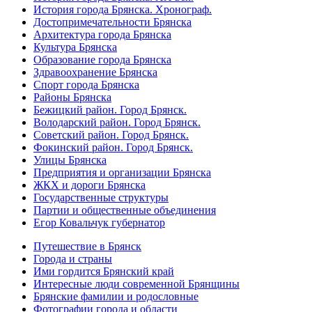
История города Брянска. Хронограф.
Достопримечательности Брянска
Архитектура города Брянска
Культура Брянска
Образование города Брянска
Здравоохранение Брянска
Спорт города Брянска
Районы Брянска
Бежицкий район. Город Брянск.
Володарский район. Город Брянск.
Советский район. Город Брянск.
Фокинский район. Город Брянск.
Улицы Брянска
Предприятия и организации Брянска
ЖКХ и дороги Брянска
Государственные структуры
Партии и общественные объединения
Егор Ковальчук губернатор
Путешествие в Брянск
Города и страны
Ими гордится Брянский край
Интересные люди современной Брянщины
Брянские фамилии и родословные
Фотографии города и области