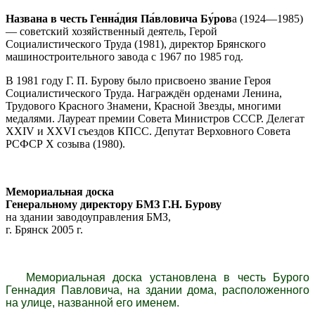
Названа в честь Генна́дия Па́вловича Бу́ров
а (
1924
—
1985
)
— советский хозяйственный деятель, Герой
Социалистического Труда (
1981
), директор Брянского
машиностроительного завода с
1967
по 1985 год.
В 1981 году Г. П. Бурову было присвоено звание Героя
Социалистического Труда. Награждён орденами Ленина,
Трудового Красного Знамени, Красной Звезды, многими
медалями. Лауреат премии Совета Министров СССР. Делегат
XXIV и XXVI съездов КПСС. Депутат Верховного Совета
РСФСР X созыва (1980).
Мемориальная доска
Генеральному директору БМЗ Г.Н. Бурову
на здании заводоуправления БМЗ,
г. Брянск 2005 г.
Мемориальная доска установлена в честь Бурого
Геннадия Павловича, на здании дома, расположенного
на улице, названной его именем.