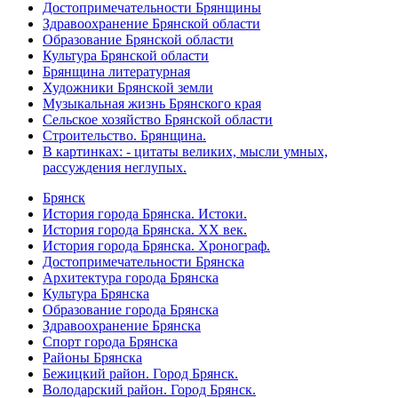
Достопримечательности Брянщины
Здравоохранение Брянской области
Образование Брянской области
Культура Брянской области
Брянщина литературная
Художники Брянской земли
Музыкальная жизнь Брянского края
Сельское хозяйство Брянской области
Строительство. Брянщина.
В картинках: - цитаты великих, мысли умных,
рассуждения неглупых.
Брянск
История города Брянска. Истоки.
История города Брянска. XX век.
История города Брянска. Хронограф.
Достопримечательности Брянска
Архитектура города Брянска
Культура Брянска
Образование города Брянска
Здравоохранение Брянска
Спорт города Брянска
Районы Брянска
Бежицкий район. Город Брянск.
Володарский район. Город Брянск.