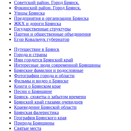
Советский район. Город Брянск.
Фокинский район. Город Брянск.
Улицы Брянска
Предприятия и организации Брянска
ЖКХ и дороги Брянска
Государственные структуры
Партии и общественные объединения
Егор Ковальчук губернатор
Путешествие в Брянск
Города и страны
Ими гордится Брянский край
Интересные люди современной Брянщины
Брянские фамилии и родословные
Фотографии города и области
Фильмы и видео о Брянске
Книги о Брянском крае
Песни о Брянщине
Брянск, сюжеты о забытом времени
Брянский край глазами очевидцев
Краеведение Брянской области
Брянская фалеристика
География Брянского края
Природа Брянщины
Святые места