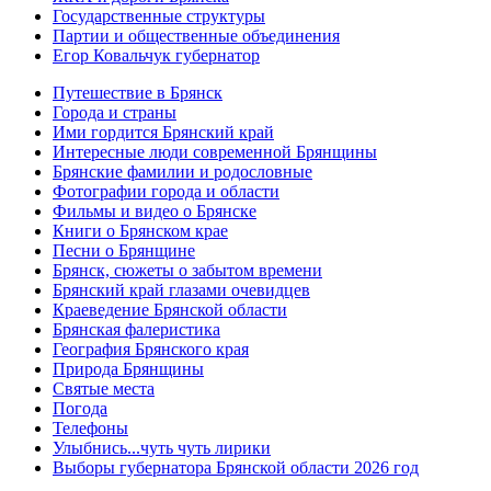
Государственные структуры
Партии и общественные объединения
Егор Ковальчук губернатор
Путешествие в Брянск
Города и страны
Ими гордится Брянский край
Интересные люди современной Брянщины
Брянские фамилии и родословные
Фотографии города и области
Фильмы и видео о Брянске
Книги о Брянском крае
Песни о Брянщине
Брянск, сюжеты о забытом времени
Брянский край глазами очевидцев
Краеведение Брянской области
Брянская фалеристика
География Брянского края
Природа Брянщины
Святые места
Погода
Телефоны
Улыбнись...чуть чуть лирики
Выборы губернатора Брянской области 2026 год