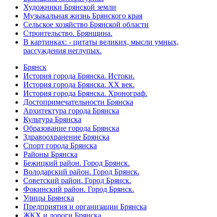
Художники Брянской земли
Музыкальная жизнь Брянского края
Сельское хозяйство Брянской области
Строительство. Брянщина.
В картинках: - цитаты великих, мысли умных,
рассуждения неглупых.
Брянск
История города Брянска. Истоки.
История города Брянска. XX век.
История города Брянска. Хронограф.
Достопримечательности Брянска
Архитектура города Брянска
Культура Брянска
Образование города Брянска
Здравоохранение Брянска
Спорт города Брянска
Районы Брянска
Бежицкий район. Город Брянск.
Володарский район. Город Брянск.
Советский район. Город Брянск.
Фокинский район. Город Брянск.
Улицы Брянска
Предприятия и организации Брянска
ЖКХ и дороги Брянска