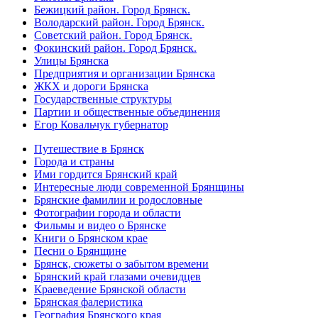
Бежицкий район. Город Брянск.
Володарский район. Город Брянск.
Советский район. Город Брянск.
Фокинский район. Город Брянск.
Улицы Брянска
Предприятия и организации Брянска
ЖКХ и дороги Брянска
Государственные структуры
Партии и общественные объединения
Егор Ковальчук губернатор
Путешествие в Брянск
Города и страны
Ими гордится Брянский край
Интересные люди современной Брянщины
Брянские фамилии и родословные
Фотографии города и области
Фильмы и видео о Брянске
Книги о Брянском крае
Песни о Брянщине
Брянск, сюжеты о забытом времени
Брянский край глазами очевидцев
Краеведение Брянской области
Брянская фалеристика
География Брянского края