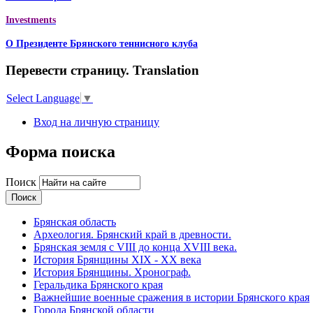
Investments
О Президенте Брянского теннисного клуба
Перевести страницу. Translation
Select Language
▼
Вход на личную страницу
Форма поиска
Поиск
Брянская область
Археология. Брянский край в древности.
Брянская земля с VIII до конца XVIII века.
История Брянщины XIX - XX века
История Брянщины. Хронограф.
Геральдика Брянского края
Важнейшие военные сражения в истории Брянского края
Города Брянской области