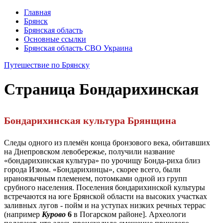
Главная
Брянск
Брянская область
Основные ссылки
Брянская область СВО Украина
Путешествие по Брянску
Страница
Бондарихинская
Бондарихинская культура Брянщина
Следы одного из племён конца бронзового века, обитавших
на Днепровском левобережье, получили название
«бондарихинская культура» по урочищу Бонда-риха близ
города Изюм. «Бондарихинцы», скорее всего, были
ираноязычным племенем, потом­ками одной из групп
срубного населения. Поселения бондарихинской культуры
встречаются на юге Брянской области на высоких участках
заливных лугов - пойм и на уступах низких речных террас
(на­пример
Курово
6
в Погарском районе]. Археологи