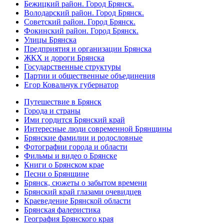
Бежицкий район. Город Брянск.
Володарский район. Город Брянск.
Советский район. Город Брянск.
Фокинский район. Город Брянск.
Улицы Брянска
Предприятия и организации Брянска
ЖКХ и дороги Брянска
Государственные структуры
Партии и общественные объединения
Егор Ковальчук губернатор
Путешествие в Брянск
Города и страны
Ими гордится Брянский край
Интересные люди современной Брянщины
Брянские фамилии и родословные
Фотографии города и области
Фильмы и видео о Брянске
Книги о Брянском крае
Песни о Брянщине
Брянск, сюжеты о забытом времени
Брянский край глазами очевидцев
Краеведение Брянской области
Брянская фалеристика
География Брянского края