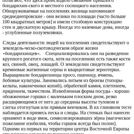
полагают, что здесь происхо­дило смешение пришлого
бондарихин-ского и местного сосницкого населения.
Обнаруживаемые на поселениях жилища напоминают
среднеднепровские - они велики по площади (часто больше
100 квадратных метров] и имели столбовую конструкцию
стен и двускатную крышу. Иногда это наземные дома, иногда
- углу­бленные полуземлянки.
Следы деятельности людей на по­селениях свидетельствуют о
земледель-ческо-скотоводческом образе жизни
«бондарихинцев». Специализировались они на разведении
крупного рогатого скота, хотя на поселени­ях есть также кости
коз, свиней, овец, лошадей. О земледелии свидетельствуют
кремневые жатвенные серпы и кварцитовые зернотерки.
Выращивали бондарихинцы просо, пшеницу, яч­мень,
бобовые культуры. Занимались литьем из бронзы (топо­ры-
кельты, наконечники копий), обработкой камня, плетением,
прядением, ткачеством. Излюбленная форма посуды - хорошо
обожженные горшки с маленьким плоским дном, резко
расши­ряющимся от него до середины высоты туловом и
слегка ото­гнутым или прямым венчиком. В их глиняном тесте
наблюдает­ся примесь песка и слюды. На стенках был нанесен
орнамент в виде ямок, символизировавших зёрна (магическое
пожелание изобилия, чтобы горшок всегда был полон].
Одними из первых на территории центра Восточной Европы