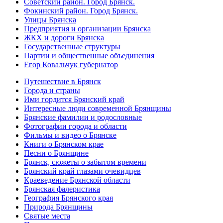
Советский район. Город Брянск.
Фокинский район. Город Брянск.
Улицы Брянска
Предприятия и организации Брянска
ЖКХ и дороги Брянска
Государственные структуры
Партии и общественные объединения
Егор Ковальчук губернатор
Путешествие в Брянск
Города и страны
Ими гордится Брянский край
Интересные люди современной Брянщины
Брянские фамилии и родословные
Фотографии города и области
Фильмы и видео о Брянске
Книги о Брянском крае
Песни о Брянщине
Брянск, сюжеты о забытом времени
Брянский край глазами очевидцев
Краеведение Брянской области
Брянская фалеристика
География Брянского края
Природа Брянщины
Святые места