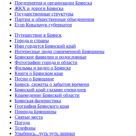
Предприятия и организации Брянска
ЖКХ и дороги Брянска
Государственные структуры
Партии и общественные объединения
Егор Ковальчук губернатор
Путешествие в Брянск
Города и страны
Ими гордится Брянский край
Интересные люди современной Брянщины
Брянские фамилии и родословные
Фотографии города и области
Фильмы и видео о Брянске
Книги о Брянском крае
Песни о Брянщине
Брянск, сюжеты о забытом времени
Брянский край глазами очевидцев
Краеведение Брянской области
Брянская фалеристика
География Брянского края
Природа Брянщины
Святые места
Погода
Телефоны
Улыбнись...чуть чуть лирики