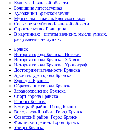
Культура Брянской области
Брянщина литературная
Художники Брянской земли
Музыкальная жизнь Брянского края
Сельское хозяйство Брянской области
Строительство. Брянщина.
В картинках: - цитаты великих, мысли умных,
рассуждения неглупых.
Брянск
История города Брянска. Истоки.
История города Брянска. XX век.
История города Брянска. Хронограф.
Достопримечательности Брянска
Архитектура города Брянска
Культура Брянска
Образование города Брянска
Здравоохранение Брянска
Спорт города Брянска
Районы Брянска
Бежицкий район. Город Брянск.
Володарский район. Город Брянск.
Советский район. Город Брянск.
Фокинский район. Город Брянск.
Улицы Брянска