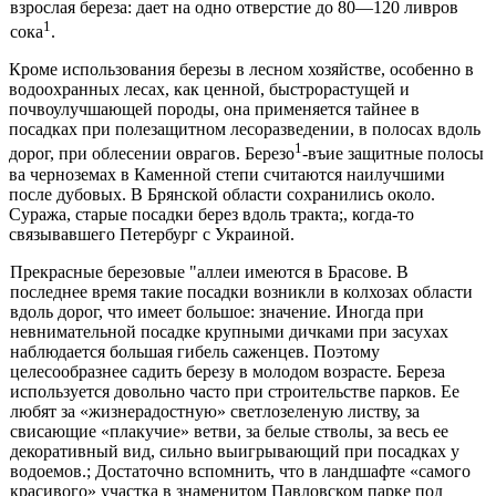
взрослая береза: дает на одно отверстие до 80—120 ливров
1
сока
.
Кроме использования березы в лесном хозяйстве, особенно в
водоохранных лесах, как ценной, быстрора­стущей и
почвоулучшающей породы, она применяется тайнее в
посадках при полезащитном лесоразведении, в полосах вдоль
1
дорог, при облесении оврагов. Березо
-въие защитные полосы
ва черноземах в Каменной степи считаются наилучшими
после дубовых. В Брянской об­ласти сохранились около.
Суража, старые посадки берез вдоль тракта;, когда-то
связывавшего Петербург с Украиной.
Прекрасные березовые "аллеи имеются в Брасове. В
последнее время такие посадки возникли в колхозах области
вдоль дорог, что имеет большое: значение. Иног­да при
невнимательной посадке крупными дичками при засухах
наблюдается большая гибель саженцев. Поэто­му
целесообразнее садить березу в молодом возрасте. Береза
используется довольно часто при строительстве парков. Ее
любят за «жизнерадостную» светлозеленую листву, за
свисающие «плакучие» ветви, за белые ство­лы, за весь ее
декоративный вид, сильно выигрывающий при посадках у
водоемов.; Достаточно вспомнить, что в ландшафте «самого
красивого» участка в знаменитом Павловском парке под