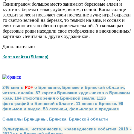
Ленинградом большое место за­нимают березовые аллеи и
куртины березы с елью, ду­бом, вязом, сосной. Когда солнце
заходит за лес и посылает свои последние лучи; игра! окраски
то светло-зеленой на березах, то темной на-вязе, и соснах и
елях становится особенно привлекательной. А сколько раз
березовые рощи находили свое отображение в вдох­новенных/
картинах Левитана и. других художников.
Дополнительно
Карта сайта (Sitemap)
246 книг в
PDF
о Брянщине, Брянске и Брянской области,
читать онлайн. 87 картин Брянских художников о Брянском
крае. 164 стихотворения о Брянской земле. 1126
фотографий о Брянской области. 11 песен о Брянске. 98
фильмов и видео. 53 легенды, фольклора и предания
Символы Брянщины, Брянска, Брянской области
Культурные, исторические, краеведческие события 2018 -
2022 г.г. в Брянской области