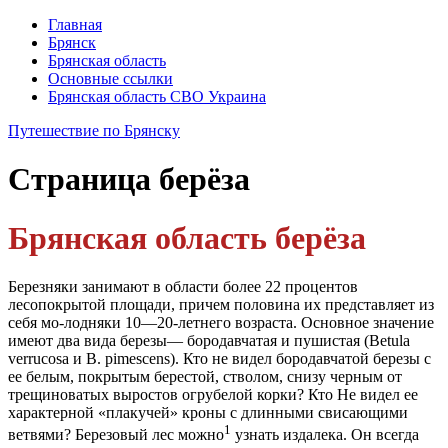
Главная
Брянск
Брянская область
Основные ссылки
Брянская область СВО Украина
Путешествие по Брянску
Страница
берёза
Брянская область берёза
Березняки занимают в области более 22 процентов
лесопокрытой площади, причем половина их представляет из
себя мо-лодняки 10—20-летнего возраста. Основное значение
имеют два вида березы— бородавчатая и пушистая (Betula
verrucosa и В. pimescens). Кто не видел боро­давчатой березы с
ее белым, покрытым берестой, ство­лом, снизу черным от
трещиноватых выростов огру­белой корки? Кто Не видел ее
характерной «плакучей» кроны с длинными свисающими
1
ветвями? Березовый лес можно
узнать издалека. Он всегда