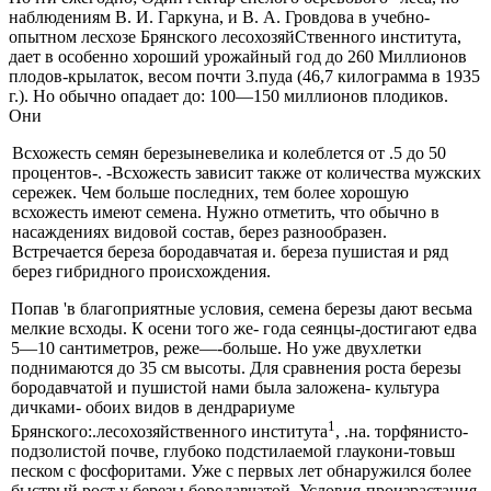
наблюдениям В. И. Гаркуна, и В. А. Гровдова в учебно-
опытном лесхозе Брянского лесохозяйСтвенного института,
дает в особенно хороший урожайный год до 260 Миллионов
плодов-крылаток, ве­сом почти 3.пуда (46,7 килограмма в 1935
г.). Но обыч­но опадает до: 100—150 миллионов плодиков.
Они
Всхожесть семян березыневелика и колеблется от .5 до 50
процентов-. -Всхожесть зависит также от ко­личества мужских
сережек. Чем больше последних, тем более хорошую
всхожесть имеют семена. Нужно отме­тить, что обычно в
насаждениях видовой состав, берез разнообразен.
Встречается береза бородавчатая и. бере­за пушистая и ряд
берез гибридного происхождения.
Попав 'в благоприятные условия, семена березы дают весьма
мелкие всходы. К осени того же- года сеянцы-до­стигают едва
5—10 сантиметров, реже—-больше. Но уже двухлетки
поднимаются до 35 см высоты. Для сравнения роста березы
бородавчатой и пушистой нами была за­ложена- культура
дичками- обоих видов в дендрариуме
1
Брянского:.лесохозяйственного института
, .на. торфяни­сто-
подзолистой почве, глубоко подстилаемой глаукони-товьш
песком с фосфоритами. Уже с первых лет обна­ружился более
быстрый рост у березы бородавчатой. Условия-произрастания