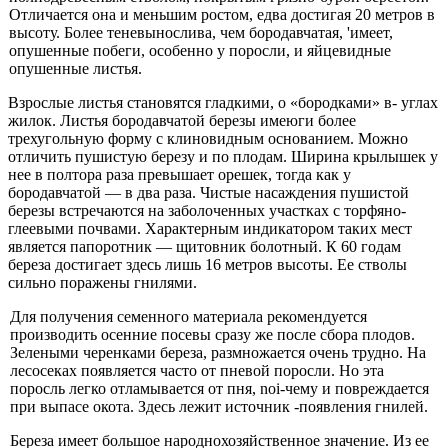
Отличается она и меньшим ростом, едва дости­гая 20 метров в
высоту. Более теневынослива, чем бо­родавчатая, 'имеет,
опушенные побеги, особенно у порос­ли, и яйцевидные
опушенные листья.
Взрослые листья становятся гладкими, о «бородка­ми» в- углах
жилок. Листья бородавчатой березы имеюги более
трехугольную форму с клиновидным основанием. Можно
отличить пушистую березу и по плодам. Ширина крылышек у
нее в полтора раза превышает орешек, тогда как у
бородавчатой — в два раза. Чистые насаж­дения пушистой
березы встречаются на заболоченных участках с торфяно-
глеевыми почвами. Характерным индикатором таких мест
является папоротник — щитов­ник болотный. К 60 годам
береза достигает здесь лишь 16 метров высоты. Ее стволы
сильно поражены гнилями.
Для получения семенного материала рекомендуется
производить осенние посевы сразу же после сбора пло­дов.
Зелеными черенками береза, размножается очень трудно. На
лесосеках появляется часто от пневой по­росли. Но эта
поросль легко отламывается от пня, noi-чему и повреждается
при выпасе окота. Здесь лежит источник -появления гнилей.
Береза имеет большое народнохозяйственное значе­ние. Из ее