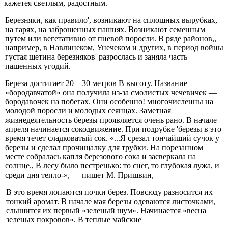
кажетея светлым, радостным.
Березняки, как правило', возникают на сплошных вырубках,
на гарях, на заброшенных пашнях. Возника­ют семенным
путем или вегетативно от пневой поросли. В ряде районов,,
например, в Навлинеком, Унечеком и других, в период войны
густая щетина березняков' раз­рослась и заняла часть
пашенных угодий.
Береза достигает 20—30 метров В высоту. Название
«бородавчатой» она получила из-за смолистых чечеви­чек —
бородавочек на побегах. Они особенно! многочис­ленны на
молодой поросли и молодых сеянцах. Замет­ная
жизнедеятельность березы проявляется очень рано. В начале
апреля начинается сокодвижение. При подруб­ке 'березы в это
время течет сладковатый сок. «...Я сре­зал тончайший сучок у
березы и сделал прочищалку для трубки. На порезанном
месте собралась капля бе­резового сока и засверкала на
солнце., В лесу было пе­стренько: то снег, то глубокая лужа, и
среди дня теп­ло-», — пишет М. Пришвин,
В это время лопаются почки берез. Повсюду разно­сится их
тонкий аромат. В начале мая березы одеваются листочками,
слышится их первый «зеленый шум». На­чинается «весна
зеленых покровов». В теплые майские