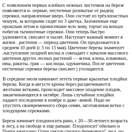
С появлением первых клейких нежных листочков на березе
появляются и- первые, пестичные розоватые от рыдещ
сережки, направленные вверх. Они состоят из трёхлопастных
чешуек, за которыми сидят по 3 цветка. Заложенные еще
прошлым летом и провисевшие всю зиму, торчат на концах
побегов тычиночные сережки. Они теперь быстро
удлиняются, свисают и пылят. На­ступает важный момент в
жизни . растения — период цветения. Он продолжается в
среднем 10 дней (с 5 по 15 мая). Цветение березы знаменует
.наступление позд­ней весны и совпадает с началом массового
цветения других лесных растений — ясеня, клена, ильмовых,
ивы, ракиты, трав — кислицы, одуванчика. После цветения
пестичные сережки березы свисают j утолщаются.
В середине июля начинают лететь первые крылатые плодйки
березы. Когда в-августе кроны берез расцвечи­ваются
желтыми ветками, происходит массовое опаде­ние плодов,
заканчивающееся в октябре. Лишь случай­ные плодйки
падают последними в ноябре и даже -зи­мой. Надо не
упустить своевременного сбора семян, за­готавливая ветки с
плодущими сережками.
Береза начинает плодоносить рано, с 20—30-летнего возраста
в лесу, а на свободе и еще раньше. Плодоно­сит' обильно и
Почти ежегодно; Один гектар спелого беревового" леса, по