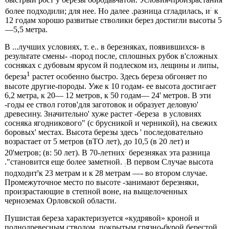
:
более подходили; для нее. Но далее .разница сгладилась, и
к
12 годам хорошо разви­тые стволики берез достигли высоты 5
—5,5 метра.
В ...лучших условиях, т. е.. в березняках, появив­шихся- в
результате смены- -пород после, сплошных рубок в'сложных
сосняках с дубовым ярусом й подлес­ком из, лещины и липы,
1
береза
растет особенно быстро. Здесь береза обгоняет по
высоте другие-породы. Уже к 10 годам- ее высота достигает
6,2 метра, к 20— 12 метров, к 50 годам— 24' метров. В эти
-годы ее ствол готов'для заготовок и образует деловую'
древесину. Значительно' хуже растет -береза в условиях
сосняка ягодникового" (с брусникой и черникой), на свежих
бо­ровых' местах. Высота березы здесь ' последовательно
возрастает от 5 метров (вТО лет), до 10,5 (в 20 лет) и
:
20'метров; (в: 50 лет). В 70-летних
березняках эта разница
."становится еще более заметной.
В первом Слу­чае высота
:
подходит'к 23 метрам и к 28 метрам —- во втором случае.
Промежуточное место по высоте -зани­мают березняки,
произрастающие в степной воне, на вы­щелоченных
черноземах Орловской области.
Пушистая береза характеризуется «кудрявой» кроной и
полнодревесным стволом, покрытым грязно-бурой бе­рестой.