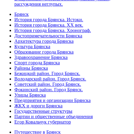
рассуждения неглупых.
Брянск
История города Брянска. Истоки.
История города Брянска. XX век.
История города Брянска. Хронограф.
Достопримечательности Брянска
Архитектура города Брянска
Культура Брянска
Образование города Брянска
Здравоохранение Брянска
Спорт города Брянска
Районы Брянска
Бежицкий район. Город Брянск.
Володарский район. Город Брянск.
Советский район. Город Брянск.
Фокинский район. Город Брянск.
Улицы Брянска
Предприятия и организации Брянска
ЖКХ и дороги Брянска
Государственные структуры
Партии и общественные объединения
Егор Ковальчук губернатор
Путешествие в Брянск