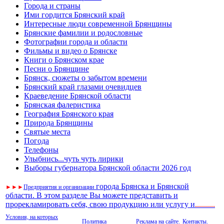
Города и страны
Ими гордится Брянский край
Интересные люди современной Брянщины
Брянские фамилии и родословные
Фотографии города и области
Фильмы и видео о Брянске
Книги о Брянском крае
Песни о Брянщине
Брянск, сюжеты о забытом времени
Брянский край глазами очевидцев
Краеведение Брянской области
Брянская фалеристика
География Брянского края
Природа Брянщины
Святые места
Погода
Телефоны
Улыбнись...чуть чуть лирики
Выборы губернатора Брянской области 2026 год
города Брянска и Брянской
►
►
►
Предприятия и организации
области. В этом разделе Вы можете представить и
прорекламировать себя, свою продукцию или услугу и
..
........
Условия, на которых
Политика
Реклама на сайте.
Контакты.