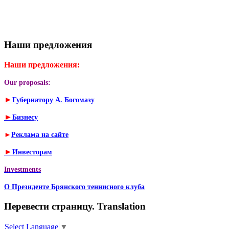
Наши предложения
Наши предложения:
Our proposals:
►
Губернатору А. Богомазу
►
Бизнесу
►
Реклама на сайте
►
Инвесторам
Investments
О Президенте Брянского теннисного клуба
Перевести страницу. Translation
Select Language
▼