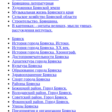
Брянщина литературная
Художники Брянской земли
Музыкальная жизнь Брянского края
Сельское хозяйство Брянской области
Строительство. Брянщина.
В картинках: - цитаты великих, мысли умных,
рассуждения неглупых.
Брянск
История города Брянска. Истоки.
История города Брянска. XX век.
История города Брянска. Хронограф.
Достопримечательности Брянска
Архитектура города Брянска
Культура Брянска
Образование города Брянска
Здравоохранение Брянска
Спорт города Брянска
Районы Брянска
Бежицкий район. Город Брянск.
Володарский район. Город Брянск.
Советский район. Город Брянск.
Фокинский район. Город Брянск.
Улицы Брянска
Предприятия и организации Брянска