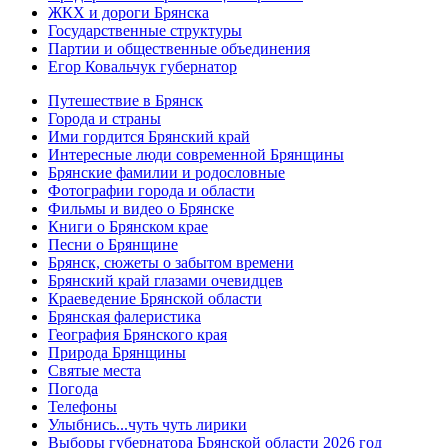
ЖКХ и дороги Брянска
Государственные структуры
Партии и общественные объединения
Егор Ковальчук губернатор
Путешествие в Брянск
Города и страны
Ими гордится Брянский край
Интересные люди современной Брянщины
Брянские фамилии и родословные
Фотографии города и области
Фильмы и видео о Брянске
Книги о Брянском крае
Песни о Брянщине
Брянск, сюжеты о забытом времени
Брянский край глазами очевидцев
Краеведение Брянской области
Брянская фалеристика
География Брянского края
Природа Брянщины
Святые места
Погода
Телефоны
Улыбнись...чуть чуть лирики
Выборы губернатора Брянской области 2026 год