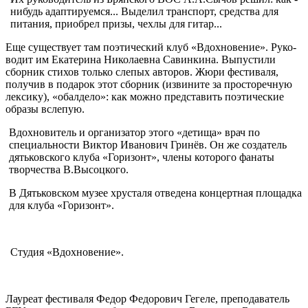
нибудь адапти­руемся... Выде­лил транспорт, средства для
питания, приоб­рел призы, чех­лы для гитар...
Еще существу­ет там поэтичес­кий клуб «Вдох­новение». Руко­
водит им Екате­рина Николаевна Савинкина. Выпустили
сборник стихов только слепых авторов. Жюри фестиваля,
получив в пода­рок этот сборник (извините за про­сторечную
лексику), «обалдело»: как можно представить поэтичес­кие
образы вслепую.
Вдохновитель и организатор этого «детища» врач по
специаль­ности Виктор Иванович Гринёв. Он же создатель
дятьковского клуба «Горизонт», члены которого фанаты
творчества В.Высоцкого.
В Дятьковском музее хруста­ля отведена концертная площад­ка
для клуба «Горизонт».
Студия «Вдохновение».
Лауреат фестиваля Федор Федорович Гегеле, преподаватель