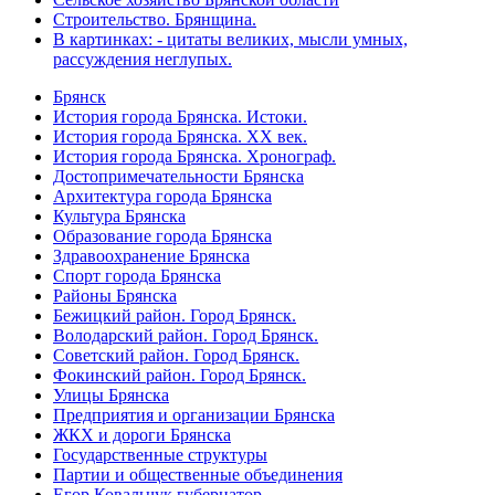
Строительство. Брянщина.
В картинках: - цитаты великих, мысли умных,
рассуждения неглупых.
Брянск
История города Брянска. Истоки.
История города Брянска. XX век.
История города Брянска. Хронограф.
Достопримечательности Брянска
Архитектура города Брянска
Культура Брянска
Образование города Брянска
Здравоохранение Брянска
Спорт города Брянска
Районы Брянска
Бежицкий район. Город Брянск.
Володарский район. Город Брянск.
Советский район. Город Брянск.
Фокинский район. Город Брянск.
Улицы Брянска
Предприятия и организации Брянска
ЖКХ и дороги Брянска
Государственные структуры
Партии и общественные объединения
Егор Ковальчук губернатор