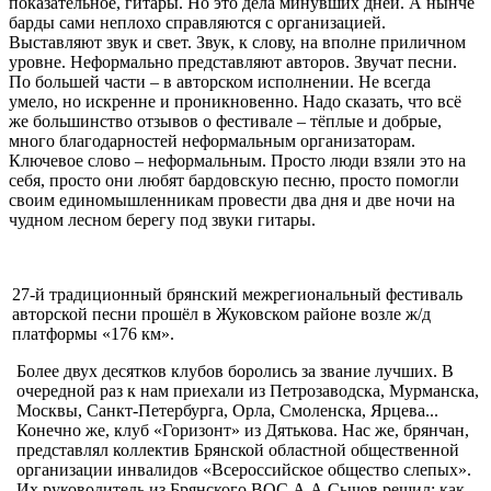
показательное, гитары. Но это дела минувших дней. А нынче
барды сами неплохо справляются с организацией.
Выставляют звук и свет. Звук, к слову, на вполне приличном
уровне. Неформально представляют авторов. Звучат песни.
По большей части – в авторском исполнении. Не всегда
умело, но искренне и проникновенно. Надо сказать, что всё
же большинство отзывов о фестивале – тёплые и добрые,
много благодарностей неформальным организаторам.
Ключевое слово – неформальным. Просто люди взяли это на
себя, просто они любят бардовскую песню, просто помогли
своим единомышленникам провести два дня и две ночи на
чудном лесном берегу под звуки гитары.
27-й традицион­ный брянский межрегиональ­ный фестиваль
авторской пес­ни прошёл в Жуковском районе возле ж/д
платформы «176 км».
Более двух десятков клубов боролись за звание лучших. В
очередной раз к нам приеха­ли из Петрозаводска, Мурман­ска,
Москвы, Санкт-Петербур­га, Орла, Смоленска, Ярце­ва...
Конечно же, клуб «Гори­зонт» из Дятькова. Нас же, брянчан,
представлял коллек­тив Брянской областной обще­ственной
организации инвалидов «Всероссийское обще­ство слепых».
Их руководи­тель из Брянско­го ВОС А.А.Сы­чов решил: как -