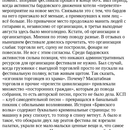
помнит. Впервые фестиваль прошёл в конце 80-х. Был период,
когда активисты бардовского движения хотели «перевезти»
мероприятие на новое место. Связывали это с тем, что бардов
на него приезжало всё меньше, а примкнувших к ним лиц –
всё больше. Но привычное место продолжало манить людей с
гитарами и, независимо от организации, в третьи выходные
августа здесь было многолюдно. Кстати, об организации и
организаторах. Мнения по этому поводу разные. В отзывах о
нынешнем фестивале довелось прочитать, что организация
слабая: торговли нет, сцену не построили, фонари не
повесили. Не все с этим согласны. Среди бардовских
активистов сильна позиция, что никаких административных
ресурсов для организации фестиваля не нужно. Был случай,
когда грузовики с выездной торговлей просто не пускали на
фестивальную поляну, встав живым щитом. Так сказать,
«изгоняли торговцев из храма». Почему? Масштабная
торговля и прочие «прелести цивилизации» привлекали
множество «посторонних граждан», которым до повода
собрания, то есть авторской песни, просто не было дела. КСП
– клуб самодеятельной песни – превращался в банальный
пикник с обильными возлияниями. История «Брянского
волка» содержит буквально криминальные страницы: то
машину в реку спихнут, то топор в спину метнут. А было и
такое, что обокрали двух лау реатов фестива ля: взрезали
палатки, украли все мало-мальски ценные вещи и, что самое