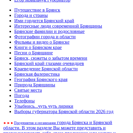
Путешествие в Брянск
Города и страны
Ими гордится Брянский край
Интересные люди современной Брянщины
Брянские фамилии и родословные
Фотографии города и области
Фильмы и видео о Брянске
Книги о Брянском крае
Песни о Брянщине
Брянск, сюжеты о забытом времени
Брянский край глазами очевидцев
Краеведение Брянской области
Брянская фалеристика
География Брянского края
Природа Брянщины
Святые места
Погода
Телефоны
Улыбнись...чуть чуть лирики
Выборы губернатора Брянской области 2026 год
города Брянска и Брянской
►
►
►
Предприятия и организации
области. В этом разделе Вы можете представить и