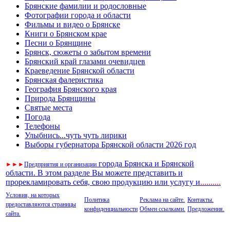
Брянские фамилии и родословные
Фотографии города и области
Фильмы и видео о Брянске
Книги о Брянском крае
Песни о Брянщине
Брянск, сюжеты о забытом времени
Брянский край глазами очевидцев
Краеведение Брянской области
Брянская фалеристика
География Брянского края
Природа Брянщины
Святые места
Погода
Телефоны
Улыбнись...чуть чуть лирики
Выборы губернатора Брянской области 2026 год
города Брянска и Брянской
►
►
►
Предприятия и организации
области. В этом разделе Вы можете представить и
прорекламировать себя, свою продукцию или услугу и
..
........
Условия, на которых
Политика
Реклама на сайте.
Контакты.
предоставляются страницы
конфиденциальности
Обмен ссылками.
Предложения.
сайта.