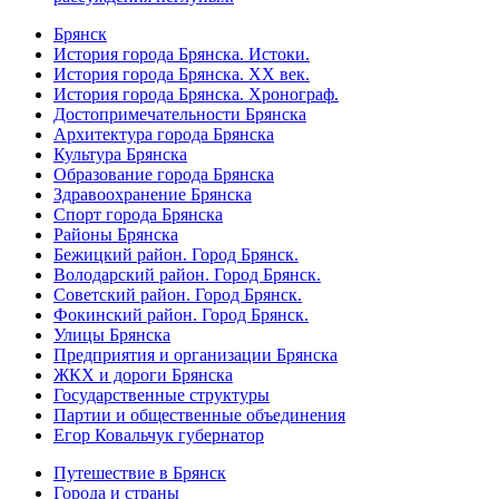
Брянск
История города Брянска. Истоки.
История города Брянска. XX век.
История города Брянска. Хронограф.
Достопримечательности Брянска
Архитектура города Брянска
Культура Брянска
Образование города Брянска
Здравоохранение Брянска
Спорт города Брянска
Районы Брянска
Бежицкий район. Город Брянск.
Володарский район. Город Брянск.
Советский район. Город Брянск.
Фокинский район. Город Брянск.
Улицы Брянска
Предприятия и организации Брянска
ЖКХ и дороги Брянска
Государственные структуры
Партии и общественные объединения
Егор Ковальчук губернатор
Путешествие в Брянск
Города и страны