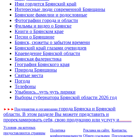
Ими гордится Брянский край
Интересные люди современной Брянщины
Брянские фамилии и родословные
Фотографии города и области
Фильмы и видео о Брянске
Книги о Брянском крае
Песни о Брянщине
Брянск, сюжеты о забытом времени
Брянский край глазами очевидцев
Краеведение Брянской области
Брянская фалеристика
География Брянского края
Природа Брянщины
Святые места
Погода
Телефоны
Улыбнись...чуть чуть лирики
Выборы губернатора Брянской области 2026 год
города Брянска и Брянской
►
►
►
Предприятия и организации
области. В этом разделе Вы можете представить и
прорекламировать себя, свою продукцию или услугу и
..
........
Условия, на которых
Политика
Реклама на сайте.
Контакты.
предоставляются страницы
конфиденциальности
Обмен ссылками.
Предложения.