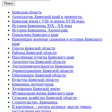
Брянская область
Археология. Брянский край в древности.
Брянская земля с VIII до конца XVIII века.
История Брянщины XIX - XX века
История Брянщины. Хронограф.
Геральдика Брянского края
Важнейшие военные сражения в истории Брянского
края
Города Брянской области
Районы Брянской области
Населённые пункты Брянского края
Архитектура Брянской области
Достопримечательности Брянщины
Здравоохранение Брянской области
Образование Брянской области
Культура Брянской области
Брянщина литературная
Художники Брянской земли
Музыкальная жизнь Брянского края
Сельское хозяйство Брянской области
Строительство. Брянщина.
В картинках: - цитаты великих, мысли умных,
рассуждения неглупых.