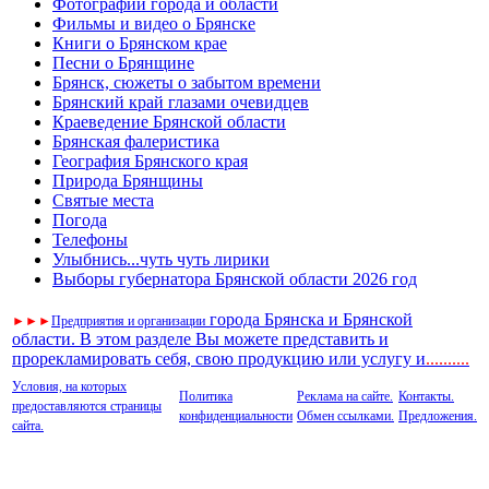
Фотографии города и области
Фильмы и видео о Брянске
Книги о Брянском крае
Песни о Брянщине
Брянск, сюжеты о забытом времени
Брянский край глазами очевидцев
Краеведение Брянской области
Брянская фалеристика
География Брянского края
Природа Брянщины
Святые места
Погода
Телефоны
Улыбнись...чуть чуть лирики
Выборы губернатора Брянской области 2026 год
города Брянска и Брянской
►
►
►
Предприятия и организации
области. В этом разделе Вы можете представить и
прорекламировать себя, свою продукцию или услугу и
..
........
Условия, на которых
Политика
Реклама на сайте.
Контакты.
предоставляются страницы
конфиденциальности
Обмен ссылками.
Предложения.
сайта.