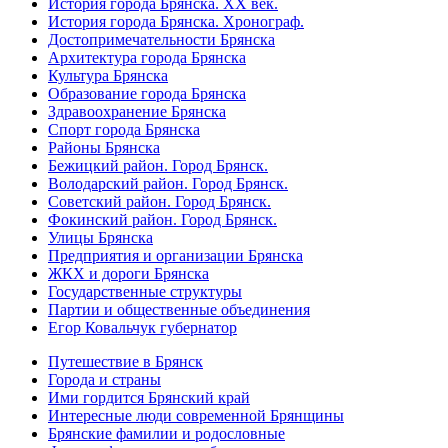
История города Брянска. XX век.
История города Брянска. Хронограф.
Достопримечательности Брянска
Архитектура города Брянска
Культура Брянска
Образование города Брянска
Здравоохранение Брянска
Спорт города Брянска
Районы Брянска
Бежицкий район. Город Брянск.
Володарский район. Город Брянск.
Советский район. Город Брянск.
Фокинский район. Город Брянск.
Улицы Брянска
Предприятия и организации Брянска
ЖКХ и дороги Брянска
Государственные структуры
Партии и общественные объединения
Егор Ковальчук губернатор
Путешествие в Брянск
Города и страны
Ими гордится Брянский край
Интересные люди современной Брянщины
Брянские фамилии и родословные