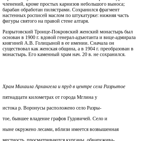
членений, кроме простых карнизов небольшого выноса;
барабан обработан пилястрами. Сохранился фрагмент
настенных росписей маслом по штукатурке: нижняя часть
фигуры святого на правой стене алтаря.
Разрытовский Троице-Покровский женский монастырь был
основан в 1900 г. вдовой генерал-адъютанта и вице-адмирала
княгиней А.В. Голицыной в ее имении. Сначала он
существовал как женская община, а в 1904 г. преобразован в
монастырь. Его каменный храм нач. 20 в. не сохранился.
Храм Михаила Архангела и пруд в центре села Разрытое
пятнадцати километрах от города Мглина у
истока р. Воронусы расположено село Разры-
тое, бывшее владение графов Гудовичей. Село и
ныне окружено лесами, вблизи имеется возвышенная
местность, просматриваются курганы, обнаружива-