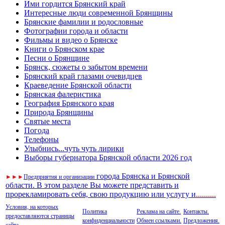
Ими гордится Брянский край
Интересные люди современной Брянщины
Брянские фамилии и родословные
Фотографии города и области
Фильмы и видео о Брянске
Книги о Брянском крае
Песни о Брянщине
Брянск, сюжеты о забытом времени
Брянский край глазами очевидцев
Краеведение Брянской области
Брянская фалеристика
География Брянского края
Природа Брянщины
Святые места
Погода
Телефоны
Улыбнись...чуть чуть лирики
Выборы губернатора Брянской области 2026 год
города Брянска и Брянской
►
►
►
Предприятия и организации
области. В этом разделе Вы можете представить и
прорекламировать себя, свою продукцию или услугу и
..
........
Условия, на которых
Политика
Реклама на сайте.
Контакты.
предоставляются страницы
конфиденциальности
Обмен ссылками.
Предложения.
сайта.