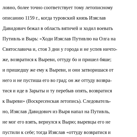
ловно, более точно соответствует тому летописному
описанию 1159 г., когда туровский князь Изяслав
Давидович бежал в область вятичей и ходил воевать
Путивль и Вырь: «Ходи Изяслав Путивлю на Олга на
Святославича и, стоя 3 дни у города и не успев ничто-
же, возвратися к Выреви, оттуду бо и пришел бяше;
и пришедшу же ему к Выреви, и они затворишася от
него и не пустиша его во град; он же оттуду возвра-
тися и иде в Зарыты и ту перебыв опять, возвратися
к Выреви» (Воскресенская летопись). Следователь-
но, Изяслав Давидович из Выря напал на Путивль,
не мог его взять, вернулся к Вырю; выревцы его не
пустили к себе; тогда Изяслав «оттуду возвратися и