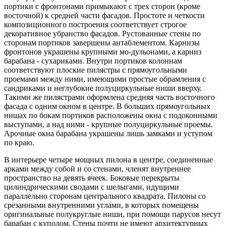
портики с фронтонами примыкают с трех сторон (кроме
восточной) к средней части фасадов. Простоте и четкости
композиционного построения соответствует строгое
декоративное убранство фасадов. Рустованные стены по
сторонам портиков завершены антаблементом. Карнизы
фронтонов украшены крупными мо-дульонами, а карниз
барабана - сухариками. Внутри портиков колоннам
соответствуют плоские пилястры с прямоугольными
проемами между ними, имеющими простые обрамления с
сандриками и неглубокие полуциркульные ниши вверху.
Такими же пилястрами оформлена средняя часть восточного
фасада с одним окном в центре. В больших прямоугольных
нишах по бокам портиков расположены окна с подоконными
выступами, а над ними - крупные полуциркульные проемы.
Арочные окна барабана украшены лишь замками и уступом
по краю.
В интерьере четыре мощных пилона в центре, соединенные
арками между собой и со стенами, членят внутреннее
пространство на девять ячеек. Боковые перекрыты
цилиндрическими сводами с шелыгами, идущими
параллельно сторонам центрального квадрата. Пилоны со
срезанными внутренними углами, в которых помещены
оригинальные полукруглые ниши, при помощи парусов несут
барабан с куполом. Стены почти не имеют архитектурных