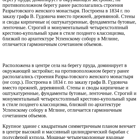
противоположном берегу ранее располагались строения
Разрытовского женского монастыря. Построена в 1834 г. по
заказу графа В. Гудовича вместо прежней, деревянной. Стены
и своды кирпичные и| оштукатуренные, фундаменты бутовые,
ленточные. Строгий и монументальный четырехстолпный
крестово-купольный храм в стиле позднего классицизма,
близкий по архитектуре Успенскому собору в Мглине,
отличается гармоничным сочетанием объемов.
Расположена в центре села на берегу пруда, доминирует в
окружающей застройке; на противоположном берегу ранее
располагались строения Разры-товского женского монастыря
(не сохр.). Построена в 1834 г. по заказу графа В. Гудовича
вместо прежней, деревянной. Стены и своды кирпичные и
оштукатуренные, фундаменты бутовые, ленточные. Строгий и
монументальный четырехстолпный крестово-купольный храм
в стиле позднего классицизма, близкий по архитектуре
Успенскому собору в Мглине, отличается гармоничным
сочетанием объемов.
Крупное здание с квадратным симметричным планом венчает
в центре высокий и массивный цилиндрический барабан с
полусферой купола. Мощные четырехколонные входные