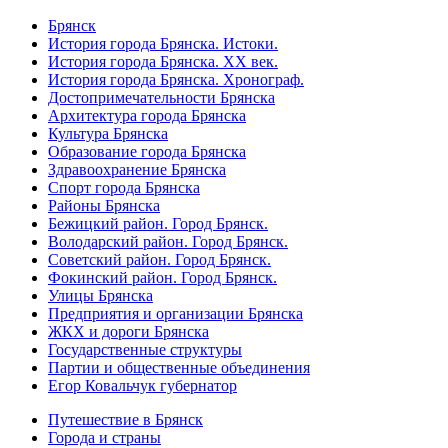
Брянск
История города Брянска. Истоки.
История города Брянска. XX век.
История города Брянска. Хронограф.
Достопримечательности Брянска
Архитектура города Брянска
Культура Брянска
Образование города Брянска
Здравоохранение Брянска
Спорт города Брянска
Районы Брянска
Бежицкий район. Город Брянск.
Володарский район. Город Брянск.
Советский район. Город Брянск.
Фокинский район. Город Брянск.
Улицы Брянска
Предприятия и организации Брянска
ЖКХ и дороги Брянска
Государственные структуры
Партии и общественные объединения
Егор Ковальчук губернатор
Путешествие в Брянск
Города и страны