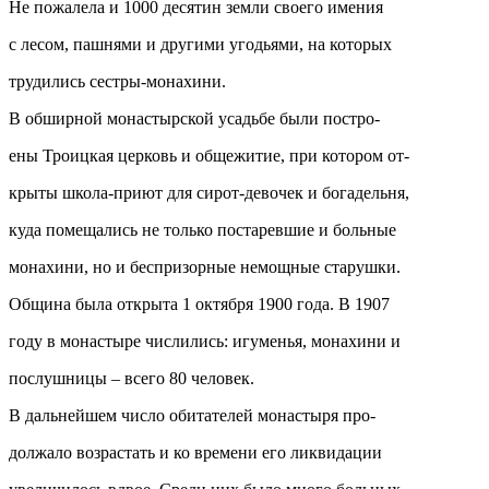
Не пожалела и 1000 десятин земли своего имения
с лесом, пашнями и другими угодьями, на которых
трудились сестры-монахини.
В обширной монастырской усадьбе были постро-
ены Троицкая церковь и общежитие, при котором от-
крыты школа-приют для сирот-девочек и богадельня,
куда помещались не только постаревшие и больные
монахини, но и беспризорные немощные старушки.
Община была открыта 1 октября 1900 года. В 1907
году в монастыре числились: игуменья, монахини и
послушницы – всего 80 человек.
В дальнейшем число обитателей монастыря про-
должало возрастать и ко времени его ликвидации