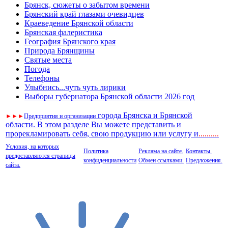
Брянск, сюжеты о забытом времени
Брянский край глазами очевидцев
Краеведение Брянской области
Брянская фалеристика
География Брянского края
Природа Брянщины
Святые места
Погода
Телефоны
Улыбнись...чуть чуть лирики
Выборы губернатора Брянской области 2026 год
города Брянска и Брянской
►
►
►
Предприятия и организации
области. В этом разделе Вы можете представить и
прорекламировать себя, свою продукцию или услугу и
..
........
Условия, на которых
Политика
Реклама на сайте.
Контакты.
предоставляются страницы
конфиденциальности
Обмен ссылками.
Предложения.
сайта.