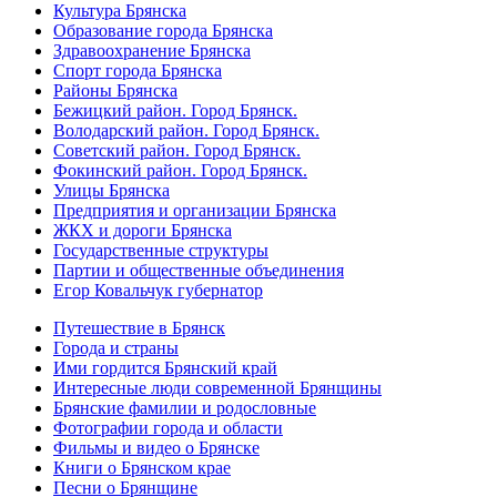
Культура Брянска
Образование города Брянска
Здравоохранение Брянска
Спорт города Брянска
Районы Брянска
Бежицкий район. Город Брянск.
Володарский район. Город Брянск.
Советский район. Город Брянск.
Фокинский район. Город Брянск.
Улицы Брянска
Предприятия и организации Брянска
ЖКХ и дороги Брянска
Государственные структуры
Партии и общественные объединения
Егор Ковальчук губернатор
Путешествие в Брянск
Города и страны
Ими гордится Брянский край
Интересные люди современной Брянщины
Брянские фамилии и родословные
Фотографии города и области
Фильмы и видео о Брянске
Книги о Брянском крае
Песни о Брянщине