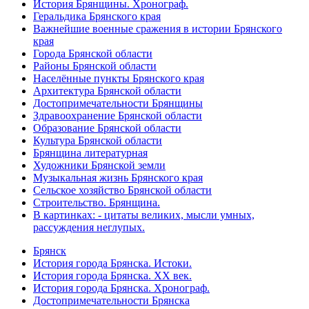
История Брянщины. Хронограф.
Геральдика Брянского края
Важнейшие военные сражения в истории Брянского
края
Города Брянской области
Районы Брянской области
Населённые пункты Брянского края
Архитектура Брянской области
Достопримечательности Брянщины
Здравоохранение Брянской области
Образование Брянской области
Культура Брянской области
Брянщина литературная
Художники Брянской земли
Музыкальная жизнь Брянского края
Сельское хозяйство Брянской области
Строительство. Брянщина.
В картинках: - цитаты великих, мысли умных,
рассуждения неглупых.
Брянск
История города Брянска. Истоки.
История города Брянска. XX век.
История города Брянска. Хронограф.
Достопримечательности Брянска