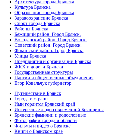
Архитектура города Брянска
Культура Брянска
Образование города Брянска
Здравоохранение Брянска
Спорт города Брянска
Районы Брянска
Бежицкий район. Город Брянск.
Володарский район. Город Брянск.
Советский район. Город Брянск.
Фокинский район. Город Брянск.
Улицы Брянска
Предприятия и организации Брянска
ЖКХ и дороги Брянска
Государственные структуры
Партии и общественные объединения
Егор Ковальчук губернатор
Путешествие в Брянск
Города и страны
Ими гордится Брянский край
Интересные люди современной Брянщины
Брянские фамилии и родословные
Фотографии города и области
Фильмы и видео о Брянске
Книги о Брянском крае