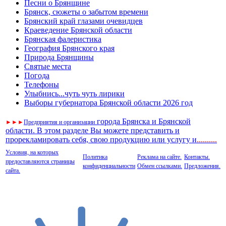
Песни о Брянщине
Брянск, сюжеты о забытом времени
Брянский край глазами очевидцев
Краеведение Брянской области
Брянская фалеристика
География Брянского края
Природа Брянщины
Святые места
Погода
Телефоны
Улыбнись...чуть чуть лирики
Выборы губернатора Брянской области 2026 год
города Брянска и Брянской
►
►
►
Предприятия и организации
области. В этом разделе Вы можете представить и
прорекламировать себя, свою продукцию или услугу и
..
........
Условия, на которых
Политика
Реклама на сайте.
Контакты.
предоставляются страницы
конфиденциальности
Обмен ссылками.
Предложения.
сайта.