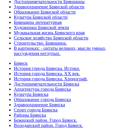
Достопримечательности Брянщины
Здравоохранение Брянской области
Образование Брянской области
Культура Брянской области
Брянщина литературная
Художники Брянской земли
Музыкальная жизнь Брянского края
Сельское хозяйство Брянской области
Строительство. Брянщина.
В картинках: - цитаты великих, мысли умных,
рассуждения неглупых.
Брянск
История города Брянска. Истоки.
История города Брянска. XX век.
История города Брянска. Хронограф.
Достопримечательности Брянска
Архитектура города Брянска
Культура Брянска
Образование города Брянска
Здравоохранение Брянска
Спорт города Брянска
Районы Брянска
Бежицкий район. Город Брянск.
Володарский район. Город Брянск.