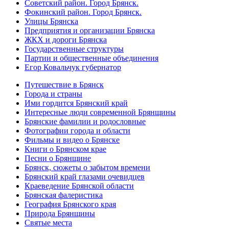
Советский район. Город Брянск.
Фокинский район. Город Брянск.
Улицы Брянска
Предприятия и организации Брянска
ЖКХ и дороги Брянска
Государственные структуры
Партии и общественные объединения
Егор Ковальчук губернатор
Путешествие в Брянск
Города и страны
Ими гордится Брянский край
Интересные люди современной Брянщины
Брянские фамилии и родословные
Фотографии города и области
Фильмы и видео о Брянске
Книги о Брянском крае
Песни о Брянщине
Брянск, сюжеты о забытом времени
Брянский край глазами очевидцев
Краеведение Брянской области
Брянская фалеристика
География Брянского края
Природа Брянщины
Святые места