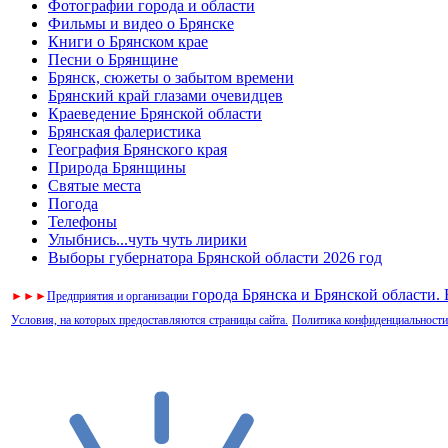
Фотографии города и области
Фильмы и видео о Брянске
Книги о Брянском крае
Песни о Брянщине
Брянск, сюжеты о забытом времени
Брянский край глазами очевидцев
Краеведение Брянской области
Брянская фалеристика
География Брянского края
Природа Брянщины
Святые места
Погода
Телефоны
Улыбнись...чуть чуть лирики
Выборы губернатора Брянской области 2026 год
города Брянска и Брянской области.
►
►
►
Предприятия и организации
Условия, на которых предоставляются страницы сайта.
Политика конфиденциальности