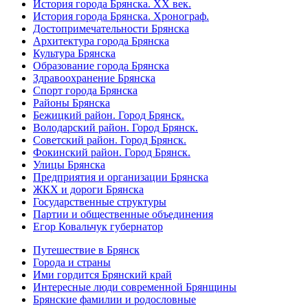
История города Брянска. XX век.
История города Брянска. Хронограф.
Достопримечательности Брянска
Архитектура города Брянска
Культура Брянска
Образование города Брянска
Здравоохранение Брянска
Спорт города Брянска
Районы Брянска
Бежицкий район. Город Брянск.
Володарский район. Город Брянск.
Советский район. Город Брянск.
Фокинский район. Город Брянск.
Улицы Брянска
Предприятия и организации Брянска
ЖКХ и дороги Брянска
Государственные структуры
Партии и общественные объединения
Егор Ковальчук губернатор
Путешествие в Брянск
Города и страны
Ими гордится Брянский край
Интересные люди современной Брянщины
Брянские фамилии и родословные