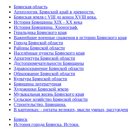
Брянская область
Археология. Брянский край в древности.
Брянская земля с VIII до конца XVIII века.
История Брянщины XIX - XX века
История Брянщины. Хронограф.
Геральдика Брянского края
Важнейшие военные сражения в истории Брянского края
Города Брянской области
Районы Брянской области
Населённые пункты Брянского края
Архитектура Брянской области
Достопримечательности Брянщины
Здравоохранение Брянской области
Образование Брянской области
Культура Брянской области
Брянщина литературная
Художники Брянской земли
Музыкальная жизнь Брянского края
Сельское хозяйство Брянской области
Строительство. Брянщина.
В картинках: - цитаты великих, мысли умных, рассужден
Брянск
История города Брянска. Истоки.