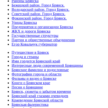
Районы Брянска
Бежицкий район. Город Брянск.
Володарский район. Город Брянск.
Советский район. Город Брянск.
Фокинский район. Город Брянск.
Улицы Брянска
Предприятия и организации Брянска
ЖКХ и дороги Брянска
Государственные структуры
Партии и общественные объединения
Егор Ковальчук губернатор
Путешествие в Брянск
Города и страны
Ими гордится Брянский край
Интересные люди современной Брянщины
Брянские фамилии и родословные
Фотографии города и области
Фильмы и видео о Брянске
Книги о Брянском крае
Песни о Брянщине
Брянск, сюжеты о забытом времени
Брянский край глазами очевидцев
Краеведение Брянской области
Брянская фалеристика