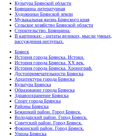
Культура Брянской области
Брянщина литературная
Художники Брянской земли
Музыкальная жизнь Брянского края
Сельское хозяйство Брянской области
Строительство. Брянщина.
В картинках: - цитаты великих, мысли умных,
рассуждения неглупых.
Брянск
История города Брянска. Истоки.
История города Брянска. XX век.
История города Брянска. Хронограф.
Достопримечательности Брянска
Архитектура города Брянска
Культура Брянска
Образование города Брянска
Здравоохранение Брянска
Спорт города Брянска
Районы Брянска
Бежицкий район. Город Брянск.
Володарский район. Город Брянск.
Советский район. Город Брянск.
Фокинский район. Город Брянск.
Улицы Брянска