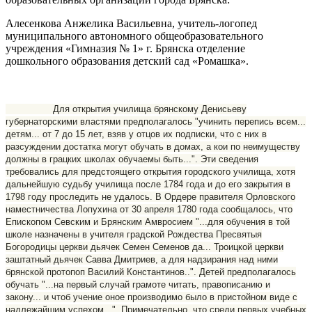
Алесенкова Анжелика Васильевна, учитель-логопед
муниципального автономного общеобразовательного
учреждения «Гимназия № 1» г. Брянска отделение
дошкольного образования детский сад «Ромашка».
Для открытия училища брянскому Денисьеву
губернаторскими властями предполагалось "
учинить перепись всем...
детям... от 7 до 15 лет, взяв у отцов их подписки, что с них в
разсуждении достатка могут обучать в домах, а кои по неимуществу
должны в грацких школах обучаемы быть...
". Эти сведения
требовались для предстоящего открытия городского училища, хотя
дальнейшую судьбу училища после 1784 года и до его закрытия в
1798 году проследить не удалось. В Ордере правителя Орловского
наместничества Лопухина от 30 апреля 1780 года сообщалось, что
Епископом Севским и Брянским Амвросием "
...для обучения в той
школе назначены в учителя градской Рождества Пресвятыя
Богородицы церкви дьячек Семен Семенов да... Троицкой церкви
заштатный дьячек Савва Дмитриев, а для надзирания над ними
брянской протопоп Василий Константинов..
". Детей предполагалось
обучать "
...на первый случай грамоте читать, правописанию и
закону... и чтоб учение оное производимо было в пристойном виде с
надлежайшим успехом...
". Примечательно, что среди первых учебных