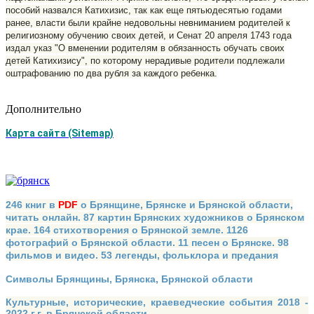
пособий назвался Катихизис, так как еще пятьюдесятью годами
ранее, власти были крайне недовольны невниманием родителей к
религиозному обучению своих детей, и Сенат 20 апреля 1743 года
издал указ "О вменении родителям в обязанность обучать своих
детей Катихизису", по которому нерадивые родители подлежали
оштрафованию по два рубля за каждого ребенка.
Дополнительно
Карта сайта (Sitemap)
246 книг в
PDF
о Брянщине, Брянске и Брянской области,
читать онлайн. 87 картин Брянских художников о Брянском
крае. 164 стихотворения о Брянской земле. 1126
фотографий о Брянской области. 11 песен о Брянске. 98
фильмов и видео. 53 легенды, фольклора и предания
Символы Брянщины, Брянска, Брянской области
Культурные, исторические, краеведческие события 2018 -
2022 г.г. в Брянской области