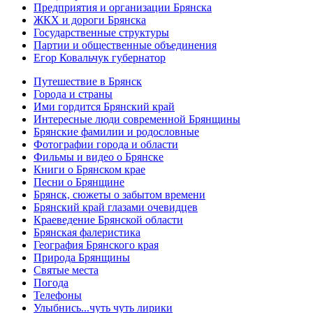
Предприятия и организации Брянска
ЖКХ и дороги Брянска
Государственные структуры
Партии и общественные объединения
Егор Ковальчук губернатор
Путешествие в Брянск
Города и страны
Ими гордится Брянский край
Интересные люди современной Брянщины
Брянские фамилии и родословные
Фотографии города и области
Фильмы и видео о Брянске
Книги о Брянском крае
Песни о Брянщине
Брянск, сюжеты о забытом времени
Брянский край глазами очевидцев
Краеведение Брянской области
Брянская фалеристика
География Брянского края
Природа Брянщины
Святые места
Погода
Телефоны
Улыбнись...чуть чуть лирики