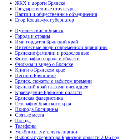
ЖКХ и дороги Брянска
Государственные структуры
Партии и общественные объединения
Егор Ковальчук губернатор
Путешествие в Брянск
Города и страны
Ими гордится Брянский край
Интересные люди современной Брянщины
Брянские фамилии и родословные
Фотографии города и области
Фильмы и видео о Брянске
Книги о Брянском крае
Песни о Брянщине
Брянск, сюжеты о забытом времени
Брянский край глазами очевидцев
Краеведение Брянской области
Брянская фалеристика
География Брянского края
Природа Брянщины
Святые места
Погода
Телефоны
Улыбнись...чуть чуть лирики
Выборы губернатора Брянской области 2026 год