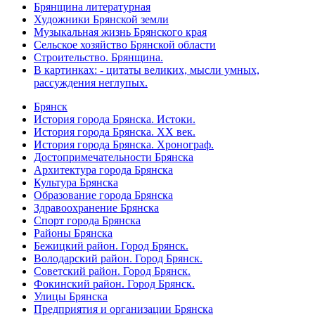
Брянщина литературная
Художники Брянской земли
Музыкальная жизнь Брянского края
Сельское хозяйство Брянской области
Строительство. Брянщина.
В картинках: - цитаты великих, мысли умных,
рассуждения неглупых.
Брянск
История города Брянска. Истоки.
История города Брянска. XX век.
История города Брянска. Хронограф.
Достопримечательности Брянска
Архитектура города Брянска
Культура Брянска
Образование города Брянска
Здравоохранение Брянска
Спорт города Брянска
Районы Брянска
Бежицкий район. Город Брянск.
Володарский район. Город Брянск.
Советский район. Город Брянск.
Фокинский район. Город Брянск.
Улицы Брянска
Предприятия и организации Брянска