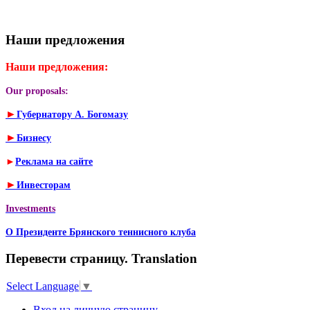
Наши предложения
Наши предложения:
Our proposals:
►
Губернатору А. Богомазу
►
Бизнесу
►
Реклама на сайте
►
Инвесторам
Investments
О Президенте Брянского теннисного клуба
Перевести страницу. Translation
Select Language
▼
Вход на личную страницу