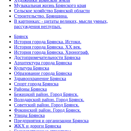
Художники Брянской земли
Музыкальная жизнь Брянского края
Сельское хозяйство Брянской области
Строительство. Брянщина.
В картинках: - цитаты великих, мысли умных,
рассуждения неглупых.
Брянск
История города Брянска. Истоки.
История города Брянска. XX век.
История города Брянска. Хронограф.
Достопримечательности Брянска
Архитектура города Брянска
Культура Брянска
Образование города Брянска
Здравоохранение Брянска
Спорт города Брянска
Районы Брянска
Бежицкий район. Город Брянск.
Володарский район. Город Брянск.
Советский район. Город Брянск.
Фокинский район. Город Брянск.
Улицы Брянска
Предприятия и организации Брянска
ЖКХ и дороги Брянска