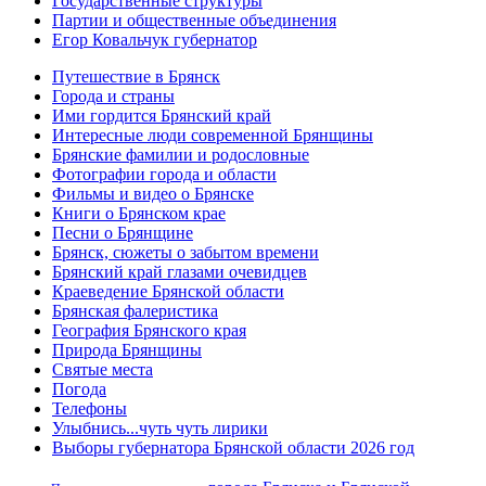
Государственные структуры
Партии и общественные объединения
Егор Ковальчук губернатор
Путешествие в Брянск
Города и страны
Ими гордится Брянский край
Интересные люди современной Брянщины
Брянские фамилии и родословные
Фотографии города и области
Фильмы и видео о Брянске
Книги о Брянском крае
Песни о Брянщине
Брянск, сюжеты о забытом времени
Брянский край глазами очевидцев
Краеведение Брянской области
Брянская фалеристика
География Брянского края
Природа Брянщины
Святые места
Погода
Телефоны
Улыбнись...чуть чуть лирики
Выборы губернатора Брянской области 2026 год