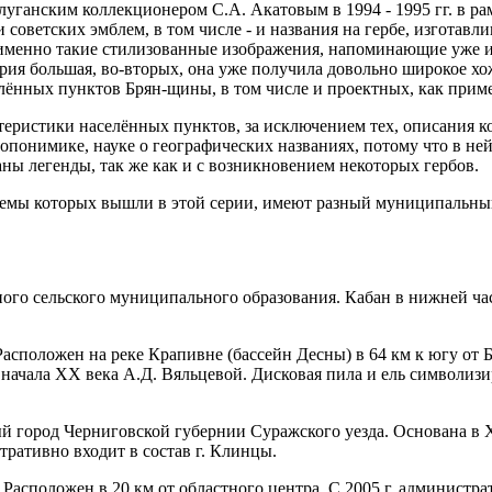
а луганским коллекционером С.А. Акатовым в 1994 - 1995 гг. в р
ки советских эмблем, в том числе - и названия на гербе, изготав
вая именно такие стилизованные изображения, напоминающие уже
рия большая, во-вторых, она уже получила довольно широ­кое хож
лённых пунктов Брян-щины, в том числе и проектных, как прим
теристики населённых пунктов, за исключением тех, описания 
опонимике, науке о географических названиях, потому что в ней,
ны легенды, так же как и с возникновением некоторых гербов.
емы кото­рых вышли в этой серии, имеют разный муниципальный с
го сельс­кого муниципального образования. Кабан в нижней час
оложен на реке Крапивне (бассейн Десны) в 64 км к югу от Бря
цы начала XX века А.Д. Вяльцевой. Дисковая пила и ель символ
город Черниговской губернии Суражского уезда. Основана в XV
ативно входит в состав г. Клинцы.
аспо­ложен в 20 км от областного центра. С 2005 г. администр