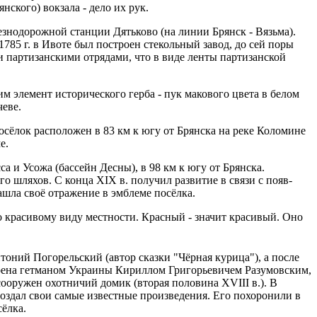
ского) вокзала - дело их рук.
езнодорож­ной станции Дятьково (на линии Брянск - Вязьма).
1785 г. в Ивоте был построен стекольный завод, до сей поры
 партизанскими отрядами, что в виде ленты партизанской
элемент историчес­кого герба - пук макового цвета в белом
еве.
ёлок расположен в 83 км к югу от Брянска на реке Коломине
е.
и Усожа (бассейн Десны), в 98 км к югу от Брянска.
ого шляхов. С конца XIX в. получил развитие в связи с появ­
нашла своё отражение в эмблеме посёлка.
 красивому виду местности. Красный - значит красивый. Оно
оний Погорельс­кий (автор сказки "Чёрная курица"), а после
троена гетманом Украины Кириллом Григорьевичем Разумовским,
ооружен охотничий домик (вторая половина XVIII в.). В
н создал свои самые известные произведения. Его похоронили в
ёлка.