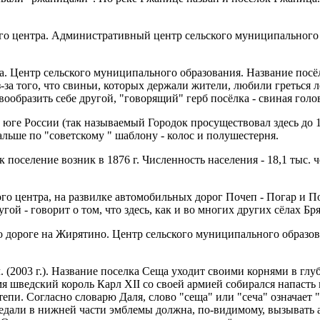
центра. Административный центр сельского муниципального об
а. Центр сельского муниципального образования. Название посё
-за того, что свиньи, которых держали жите­ли, любили греться 
вообразить себе другой, "говорящий" герб посёлка - свиная гол
ге России (так называемый Городок просуществовал здесь до 17
альше по "советскому " шаблону - колос и полушестерня.
 поселе­ние возник в 1876 г. Численность населения - 18,1 тыс. 
 центра, на развилке автомобильных дорог Почеп - Погар и Поч
гой - говорит о том, что здесь, как и во многих других сёлах 
 дороге на Жирятино. Центр сельского муниципального образов
 (2003 г.). Название поселка Сеща уходит своими корнями в глу
я шведский король Карл XII со своей армией собирался напасть на
епи. Согласно словарю Даля, слово "сеща" или "сеча" означает "п
 медали в нижней части эмблемы должна, по-видимому, вызыват