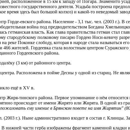
ей, рас­положенное в 15 км к западу от Погара. Знаменито усад
, известного государственного деятеля. Усадьба построена пред
кое время здесь был большой колхоз) и какой-то неведомый завод
орде-евского района. Население - 3,1 тыс. чел. (2003 г.). В се
ободительная война под предводительством Богдана Хмельницког
а­нская власть. Как глава правительства гетман стал главны
торому стародубскому полковому писарю Гордею Носи-кевичу разр
а реке Поконке слободу, которая в народе стала называться его
ра и 466 жителей. Гордеевка стала волостным центром Суражского
данного Гор­деевского района.
алёку (3 км) от районного центра.
центра. Расположена в пойме Десны у одной из стариц. Не являя
икло ещё в XV в.
 Жиря-тинского района. Первое упоминание о нём относится к 
ирятино происходит от имени Жирято или Жирята. В одной из гра
ой пожаловать
ему имение в Брянском повете на имя Жирятин" (80
. (2003 г.). Ныне административно входит в состав г. Клинцы.
 ниж­ней части герба изображены фрагмент каменной кладки и 