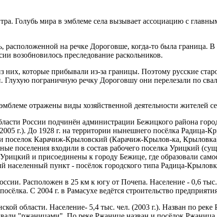
 Голубь мира в эмблеме села вызывает ассоциацию с главным л
 распо­ложенной на речке Дороговше, когда-то была граница. В
ссии возобновилось преследование раскольников.
з них, кото­рые прибывали из-за границы. Поэтому русские стар
 Глухую пограничную речку Дороговшу они перелезали по свале
мблеме отражены виды хозяйственной деятельности жителей се
ти России подчинён администрации Бежицкого района города Б
(2005 г.). До 1928 г. на территории нынешнего посёлка Радица-
., и поселок Карачиж-Крыловский (Карачиж-Крылов-ка, Крыловка)
нные поселения входили в состав рабочего поселка Урицкий (сущ
лка Урицкий и присоединены к городу Бежице, где образовали с
ный населенный пункт - посёлок городского типа Ради­ца-Крылов
. Рас­положен в 25 км к югу от Почепа. Население - 0,6 тыс. че
 посёлка. С 2004 г. в Рамасухе ведётся строительство предприят
й области. Население- 5,4 тыс. чел. (2003 г.). Назван по реке
ывали "ржаницами". По реке Ржанице назван и посё­лок Ржаница