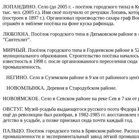
ЛОПАНДИНО. Село (до 2005 г. - посёлок городского типа) в Ко
тыс. чел. (2005 г.). Имя своё получило от речушки Лопань, ко
(построен в 1897 г.). Организовал производство сахара граф В
отражён в эмблеме посёлка на фоне куска рафинада.
ЛЮБОХНА. Посёлок городского типа в Дятьковском районе в 41 к
"Сантехлит".
МИРНЫЙ. Посёлок городского типа в Гордеевском районе в 52 к
муниципального образования. Строительство посёлка началось
известность в 1998 г. после организованного переселения сюда 
промышленность.
НЕГИНО. Село в Суземском районе в 9 км от районного цент
НОВОМЛЫНКА. Деревня в Стародубском районе
.
НОВОЯМСКОЕ. Село в Севском районе на реке Сев в 7 км от р
ОВСТУГ. Музей-усадьба выдающегося русского поэта Федора Ив
ещё до революции был разобран, в 1982-1985 гг. восстановлен
детство в усадьбе, а позже приезжал сюда почти каждый год.
ПАЛЬЦО. Посёлок городского типа в Брянском районе. Располож
промышленности и эксперимен­тальный завод лёгкой промышле