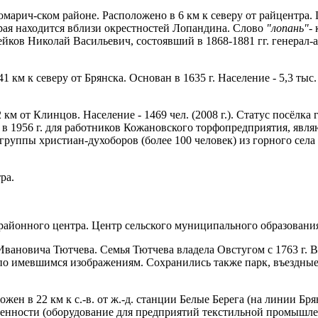
марич-ском районе. Расположено в 6 км к северу от райцентра.
торая находится вблизи окрестностей Лопандина. Слово
"лопань"-
оей­ков Николай Васильевич, состоявший в 1868-1881 гг. генерал
м к северу от Брянска. Основан в 1635 г. Население - 5,3 тыс.
м от Клинцов. Население - 1469 чел. (2008 г.). Статус посёлка
 в 1956 г. для работников Кожановского торфопредприятия, явл
группы христиан-духоборов (более 100 человек) из горного села 
ра.
айонного центра. Центр сельского муниципального образовани
ановича Тютчева. Семья Тютчева владела Овстугом с 1763 г. В 
 по имевшимся изображениям. Сохранились также парк, въездные 
ен в 22 км к с.-в. от ж.-д. станции Белые Берега (на линии Б
нности (оборудование для предприятий текстильной промышлен