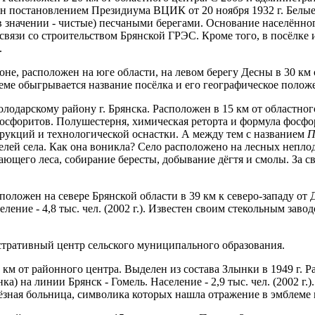
своен постановлением Президиума ВЦИК от 20 ноября 1932 г. Бел
 значении - чистые) песчаными берегами. Основание населённого
в связи со строительством Брянской ГРЭС. Кроме того, в посёлке
.
 распо­ложен на юге области, на левом берегу Десны в 30 км от 
ме обыгрывается название посёлка и его географическое положе
скому району г. Брянска. Расположен в 15 км от областного це
е фосфоритов. Полушестерня, химическая реторта и формула фосф
рукций и технологической оснастки. А между тем с названием
П
елей села. Как она воникла? Село расположено на лесных непло
его леса, собирание бересты, добывание дёгтя и смолы. За сво
ожен на севере Брянской области в 39 км к северо-западу от Дя
селение - 4,8 тыс. чел. (2002 г.). Известен своим стекольным за
атив­ный центр сельского муниципального образования.
 от районного центра. Выделен из состава Злынки в 1949 г. Рас
нка) на линии Брянск - Гомель. Население - 2,9 тыс. чел. (2002
ёз­ная больница, символика которых нашла отражение в эмблеме 