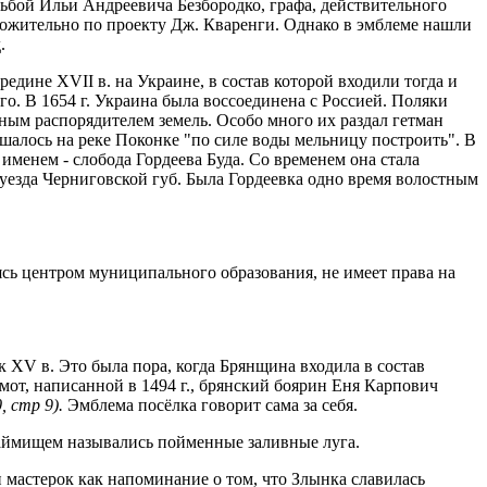
ьбой Ильи Андрееви­ча Безбородко, графа, действительного
положительно по проекту Дж. Кваренги. Однако в эмблеме нашли
.
редине XVII в. на Украине, в состав которой входили тогда и
о. В 1654 г. Украина была воссоединена с Россией. Поляки
м распорядителем земель. Особо много их раздал гетман
ешалось на реке Поконке "по силе воды мельницу построить". В
 именем - слобода Гордеева Буда. Со временем она стала
 уезда Черниговской губ. Была Гордеевка одно время волостным
сь центром муници­пального образования, не имеет права на
XV в. Это была пора, когда Брянщина входила в состав
мот, написанной в 1494 г., брянский боярин Еня Карпович
, стр 9).
Эмблема посёл­ка говорит сама за себя.
 Займищем назывались пойменные заливные луга.
мастерок как напоминание о том, что Злынка славилась