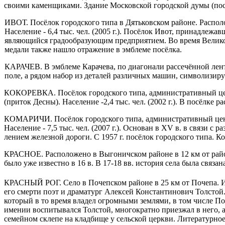
своими каменщиками. Здание Московской городской думы (после
ИВОТ. Посёлок городского типа в Дятьковском районе. Располож
Население - 6,4 тыс. чел. (2005 г.). Посёлок Ивот, принадлежа
являющийся градообразующим предприятием. Во вре­мя Велико
медали также нашло отражение в эмблеме посёлка.
КАРАЧЕВ. В эмблеме Карачева, по диагонали рассечённой лент
поле, а рядом набор из деталей различных машин, символизи
КОКОРЕВКА. Посёлок городского типа, административный центр
(приток Десны). Население -2,4 тыс. чел. (2002 г.). В посёлке
КОМАРИЧИ. Посёлок городского типа, административный центр 
Население - 7,5 тыс. чел. (2007 г.). Осно­ван в XV в. в связи 
лением железной дороги. С 1957 г. посёлок городского типа. Ко
КРАСНОЕ. Расположено в Выгоничском районе в 12 км от район
было уже известно в 16 в. В 17-18 вв. история села была свя
КРАСНЫЙ РОГ. Село в Почепском районе в 25 км от Почепа. Изве
его смерти поэт и драматург Алексей Константинович Толстой
который в то время владел огромными землями, в том числе По
имении воспитывался Толс­той, многократно приезжал в него, а 
семейном склепе на кладбище у сельской церкви. Литератур­н