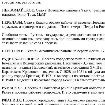
говорят как раз об этом.
ПЕРВОМАЙСКОЕ. Село в Почепском районе в 9 км от райцентра.
названо: "Мир, Труд, Май!"
ПЕРЕЛАЗЫ. Село в Красногорском районе. В деревне Перелазь,
караульным офицером и солдатами. После смерти Петра I в Ро
Свободно жить в Русском государстве разрешалось только тем и
немного пожив там, возвращались полноправными гражданами.
связывает название села Перелазы.
ПЕРЕТОРГИ. Село в Выгоничском районе на берегу Десны. В э
РАДИЦА-КРЫЛОВКА. Посёлок городского типа в Брянской облас
Бежицким и Володарским районами. Население - 3,5 тыс. чел. 
название - Радица-Паровозная), известное с середины XVIII в
Карачижско-Крыловские выселки). С 1928 по 1931 г. оба указа
району города Брянс­ка). В 1931 г. выведены из состава посё
В 1940 г. выделены из состава города Бежицы в самостоятель
РАМАСУХА. Посёлок в Почепском районе Брянской области России
Ранее в посёлке работал леспромхоз. И это отражено в эмблеме
РЖАНИЦА. Посёлок городского типа в Жуковском районе Брянско
болотца со стоячей водой, а речушки, вытекающие из них, наз