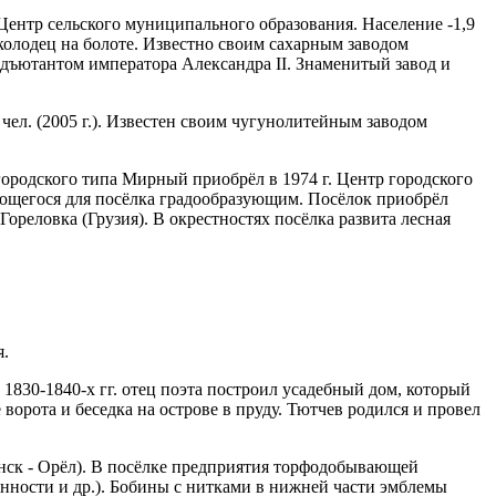
 Центр сельского муниципального образования. Население -1,9
колодец на болоте. Известно своим сахарным заводом
-адъютантом императора Александра II. Знаменитый завод и
 чел. (2005 г.). Известен своим чугунолитейным заводом
 городского типа Мирный приобрёл в 1974 г. Центр городского
яющегося для посёлка градообразующим. Посёлок приобрёл
Гореловка (Грузия). В окрестностях посёлка развита лесная
я.
1830-1840-х гг. отец поэта построил усадебный дом, который
ворота и беседка на острове в пруду. Тютчев родился и провел
рянск - Орёл). В посёлке предприятия торфодобывающей
ности и др.). Бобины с нитками в нижней части эмблемы