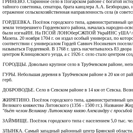
ГРИНЕВО. Старинное село в Погарском районе с богатой истори
тайного советника, сенатора, брата канцлера А.А. Безбородко
отражение сельскохозяйственная направленность села (в советс
ГОРДЕЕВКА. Посёлок городского типа, административный центр Г
земли теперешнего Гордеевского района, началась народно-осв
были изгнаИН. На ПСОЙ ЛОНОберСЖПОЙ УкраИНС уША^лась гетм
Мазепа. 20 ноября 1704 г. он издал осо­бый универсал, по ко
соответствии с универсалом Гордей Саввич Носикевич поселил н
называться Гордеевкой. В 1768 г. здесь насчитывалось 83 дво
центром Клинцовского уезда, а с 1926 г. село стало центром соз
ГОРОДЦЫ. Довольно крупное село в Трубчевском районе, непод
ГУРЫ. Небольшая деревня в Трубчевском районе в 20 км от рай
герб.
ДОБРОВОДЬЕ. Село в Севском районе в 14 км от Севска. Возн
ЖИРЯТИНО. Посёлок городского типа, административный центр
Великого княжества Литовского (1356 - 1500 гг.). Название Ж
"бьёт челом Великому Литовскому князю Александру с просьб
ЗАЙМИЩЕ. Посёлок городского типа с населением 5,0 тыс. чел
ЗЛЫНКА. Самый западный районный центр Брянской области. В