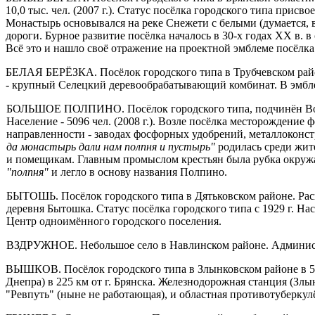
10,0 тыс. чел. (2007 г.). Статус посёлка городского типа при
Монастырь основывался на реке Снежети с белыми (думается, в
дороги. Бурное развитие посёлка началось в 30-х годах XX в. 
Всё это и нашло своё отражение на проектной эмблеме посёлка
БЕЛАЯ БЕРЁЗКА. Посёлок городского типа в Трубчевском районе,
- крупный Селецкий деревооб­рабатывающий комбинат. В эмбле
БОЛЬШОЕ ПОЛПИНО. Посёлок городского типа, подчинён Воло­дар
Население - 5096 чел. (2008 г.). Возле посёлка месторождени
направленности - заводах фосфорных удобрений, металлоконст
да монастырь дали нам полпня и пустырь"
родилась среди жит
и помещикам. Главным промыслом крестьян была рубка окружающ
"полпня"
и легло в основу названия Полпино.
БЫТОШЬ. Посёлок городского типа в Дятьковском районе. Распол
деревня Бытошка. Статус посёлка городского типа с 1929 г. На
Центр одноимённого городского поселения.
ВЗДРУЖНОЕ. Небольшое село в Навлинском районе. Администр
ВЫШКОВ. Посёлок городского типа в Злынковском районе в 5 км
Днепра) в 225 км от г. Брянска. Железнодорожная станция (Злы
"Ревпуть" (ныне не работающая), и областная противотуберкул