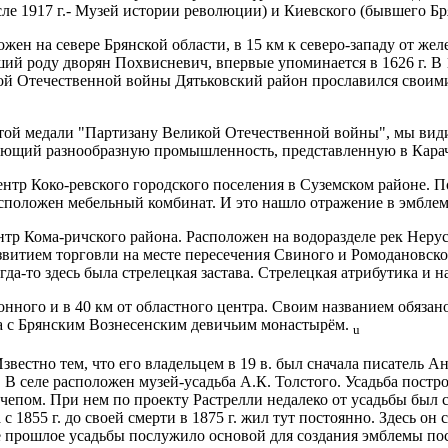
 1917 г.- Музей истории революции) и Киевского (бывшего Брян
ен на севере Брянской области, в 15 км к северо-западу от жел
вший роду дворян Похвисневич, впервые упоминается в 1626 г. В 
й Отечественной войны Дятьковский район прославился свои­ми
ой медали "Партизану Великой Отечественной войны", мы видим 
рующий разнообразную промышленность, представленную в Карач
 Коко-ревского городского поселения в Суземском районе. Пос
 расположен мебельный комбинат. И это нашло отражение в эмблем
Кома-ричского района. Расположен на водоразделе рек Нерусса 
с развитием торговли на месте пересечения Свиного и Ромодановск
гда-то здесь была стрелецкая застава. Стрелецкая атрибутика и 
ного и в 40 км от областного центра. Своим названием обязано
зана с Брянским Вознесенским девичьим монастырём.
u
стно тем, что его владельцем в 19 в. был сначала писатель Ант
. В селе расположен музей-усадьба А.К. Толстого. Усадьба пос
чепом. При нем по проекту Растрелли недалеко от усадьбы был с
с 1855 г. до своей смерти в 1875 г. жил тут постоянно. Здесь о
ое прошлое усадьбы послужило основой для создания эмблемы пос