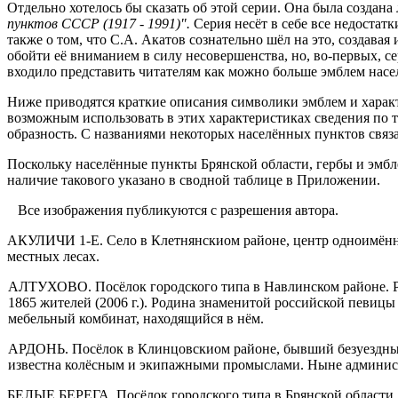
Отдельно хотелось бы сказать об этой серии. Она была создан
пунктов СССР (1917 - 1991)".
Серия несёт в себе все недостат
также о том, что С.А. Акатов сознательно шёл на это, созда
обойти её вниманием в силу несовершенства, но, во-первых, се
входило представить читателям как можно больше эмблем насе
Ниже приводятся краткие описания символики эмблем и харак
возможным использовать в этих характерис­тиках сведения по т
образность. С названиями некоторых населённых пунктов связа
Поскольку населённые пункты Брянской области, гербы и эмбл
наличие такового указано в сводной табли­це в Приложении.
Все изображения публикуются с разрешения автора.
АКУЛИЧИ 1-Е. Село в Клетнянскиом районе, центр одноимённо
местных лесах.
АЛТУХОВО. Посёлок городского типа в Навлинском районе. Расп
1865 жителей (2006 г.). Родина знаме­нитой российской певи
мебельный комбинат, находящийся в нём.
АРДОНЬ. Посёлок в Клинцовскиом районе, бывший безуездный 
известна колёсным и экипажными промыслами. Ныне администр
БЕЛЫЕ БЕРЕГА. Посёлок городского типа в Брянской области. Р