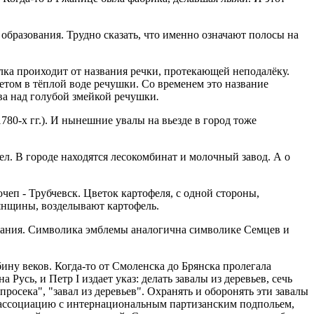
разования. Трудно сказать, что именно означают полосы на
лка проиходит от названия речки, протекающей неподалёку.
летом в тёплой воде речушки. Со временем это название
ова над голубой змейкой речушки
.
80-х гг.). И нынешние увалы на вьезде в город тоже
чел. В городе нахо­дятся лесокомбинат и молочный завод. А о
еп - Трубчевск. Цве­ток картофеля, с одной стороны,
Брянщины, возделывают картофель.
ания. Символика эмб­лемы аналогична символике Семцев и
бину веков. Когда-то от Смоленска до Брянска пролегала
 Русь, и Петр I издает указ: делать завалы из деревьев, сечь
росека", "завал из деревьев". Охранять и оборонять эти завалы
ь ассоциацию с интернациональным партизанским подпольем,