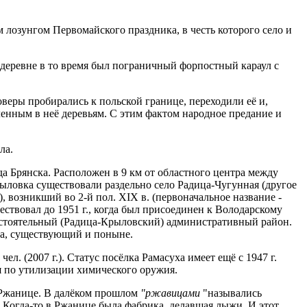
озунгом Пер­вомайского праздника, в честь которого село и
 деревне в то время был пограничный форпостный караул с
оверы пробирались к польской границе, переходили её и,
нным в неё деревьям. С этим фактом народное предание и
ла.
рянска. Рас­положен в 9 км от областного центра между
Крыловка существовали раздельно село Радица-Чугунная (другое
, возникший во 2-й пол. XIX в. (первоначальное название -
ествовал до 1951 г., когда был присоединен к Володарскому
амостоятельный (Радица-Крыловский) административный район.
ка, существующий и поныне.
л. (2007 г.). Статус посёлка Рамасуха имеет ещё с 1947 г.
ия по утилизации химического оружия.
 Ржанице. В далё­ком прошлом
"ржавицами
"назывались
. Когда-то в Ржанице была фабрика, делавшая лыжи. И этот