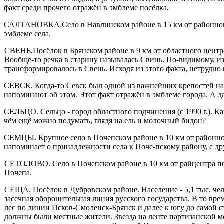
факт среди прочего отражён в эмблеме посёлка.
САЛТАНОВКА.Село в Навлинском районе в 15 км от районного 
эмблеме села.
СВЕНЬ.Посёлок в Брянском районе в 9 км от областного центр
Вообще-то речка в старину назы­валась Свинь. По-видимому, из
трансформировалось в Свень. Исходя из этого факта, нетрудно 
СЕВСК. Когда-то Севск был одной из важнейших крепостей на ю
напоминают об этом. Этот факт отражён в эмб­леме города. А д
СЕЛЬЦО. Сельцо - город областного подчинения (с 1990 г.). Как
чём ещё можно подумать, глядя на ель и молочный бидон?
СЕМЦЫ. Крупное село в Почепском районе в 10 км от районного
напоминает о принадлежности села к Поче-пскому району, с дру
СЕТОЛОВО. Село в Почепском районе в 10 км от райцентра по
Почепа.
СЕЩА. Посёлок в Дубровском районе. Население - 5,1 тыс. чел.
засечная оборонительная линия рус­ского государства. В то врем
лес по линии Псков-Смоленск-Брянск и далее к югу до самой ст
должны были местные жите­ли. Звезда на ленте партизанской