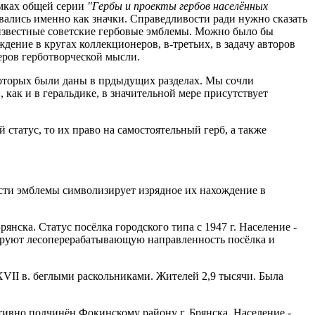
амках общей серии
"Гер­
бы и проекты гербов населённых
ливались именно как значки. Справедливости ради нужно сказать
 известные советские гербо­вые эмблемы. Можно было бы
дение в кругах коллекционеров, в-третьих, в задачу авторов
еров герботворческой мысли.
которых были даны в прдыдущих разделах. Мы сочли
 как и в геральдике, в значительной мере присутствует
татус, то их право на самостоятельный герб, а также
ти эмблемы символи­зирует изрядное их нахождение в
нска. Статус посёлка городского типа с 1947 г. Население -
изируют лесоперерабатывающую направленность посёлка и
II в. беглыми рас­кольниками. Жителей 2,9 тысячи. Была
ативно подчинён Фокинскому району г. Брянска. Население -