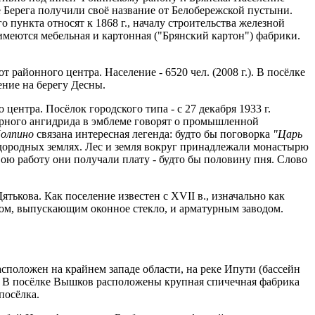
ые Берега получили своё название от Белобережской пустыни.
 пункта относят к 1868 г., началу строительства железной
 имеются мебельная и картонная ("Брянский картон") фабрики.
районного центра. Население - 6520 чел. (2008 г.). В посёлке
ние на берегу Десны.
нтра. Посёлок городского типа - с 27 декабря 1933 г.
орного ангидрида в эмблеме гово­рят о промышленной
олпино
связана интересная легенда: будто бы поговорка
"Царь
дород­ных землях. Лес и земля вокруг принадлежали монастырю
ю работу они получали плату - буд­то бы половину пня. Слово
тькова. Как поселение известен с XVII в., изначально как
водом, выпускающим оконное стекло, и арматурным заводом.
положен на край­нем западе области, на реке Ипути (бассейн
 г.). В посёлке Вышков расположены крупная спичечная фабрика
посёлка.