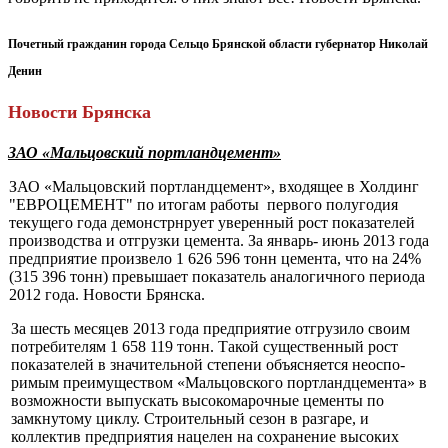
Почетный гражданин города Сельцо Брянской области губернатор Николай
Денин
Новости Брянска
ЗАО «Мальцовский порт­ландцемент»
ЗАО «Мальцовский порт­ландцемент», входящее в Хол­динг
"ЕВРОЦЕМЕНТ" по итогам работы первого полугодия
текущего года демонстрнрует уверенный рост показателей
производства и отгрузки цемента. За январь- июнь 2013 года
предприятие произвело 1 626 596 тонн це­мента, что на 24%
(315 396 тонн) превышает показатель аналогичного периода
2012 года. Новости Брянска.
За шесть месяцев 2013 года предприятие отгрузило своим
потребителям 1 658 119 тонн. Такой существенный рост
показателей в значительной степени объясняется неоспо­
римым преимуществом «Мальцовского портландцемента» в
возможности выпускать высоко­марочные цементы по
замкнуто­му циклу. Строительный сезон в разгаре, и
коллектив пред­приятия нацелен на сохране­ние высоких