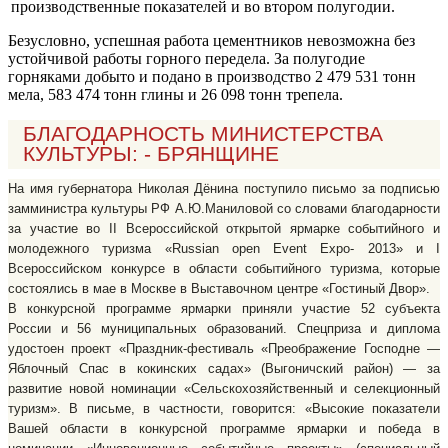
производственные показателей и во втором полу­годии.
Безусловно, успешная рабо­та цементников невозможна без
устойчивой работы горного пе­редела. За полугодие
горняками добыто и подано в производство 2 479 531 тонн
мела, 583 474 тонн глины и 26 098 тонн трепела.
БЛАГОДАРНОСТЬ МИНИСТЕРСТВА
КУЛЬТУРЫ: - БРЯНЩИНЕ
На имя губернатора Николая Дёнина поступило письмо за подписью
замминистра культуры РФ А.Ю.Маниловой со словами благодарности
за участие во II Всероссийской открытой ярмарке событийного и
молодежного туризма «Russian open Event Expo- 2013» и I
Всероссийском конкурсе в области событийного туризма, которые
состоялись в мае в Москве в Выставочном центре «Гостиный Двор».
В конкурсной программе ярмарки приняли участие 52 субъекта
России и 56 муниципальных образований. Спецприза и диплома
удостоен проект «Праздник-фестиваль «Преображение Господне —
Яблочный Спас в кокинских садах» (Выгоничский район) — за
развитие новой номинации «Сельскохозяйственный и селекционный
туризм». В письме, в частности, говорится: «Высокие показатели
Вашей области в конкурсной программе ярмарки и победа в