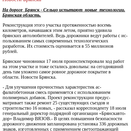
На дороге Брянск - Сельцо испытают новые технологии.
Брянская область.
Реконструкция этого участка протяженно­стью восемь
километров, начавшаяся этим летом, приятно удивила
брянских автолюбителей. Ведь до­рожники ведут работы с ис­
пользованием самых совре­менных технологических
разработок. Их стоимость оценивается в 55 миллио­нов
рублей.
Брянские чиновники 17 июля проинспекти­ровали ход работ
на этом участке и тоже остались довольны: на сегодняшний
день там уложено самое ровное дорожное покрытие в
области. Новости Брянска.
- Для улучшения проч­ностных характеристик ас­
фальтобетонная смесь при­меняется с использованием
полимерных добавок. Про­ект реконструкции предус­
матривает также ремонт 25 существующих съездов и
строительство 16 но­вых, - рассказал корреспон­денту 18 июля
генераль­ный директор подрядной организации «Брянскавто-
дор» Владимир ВЯЗОВ.- В целях повышения безопас­ности
дорожного движения запланирована установка 336 дорожных
знаков, изго­товленных с применением светоотражающей