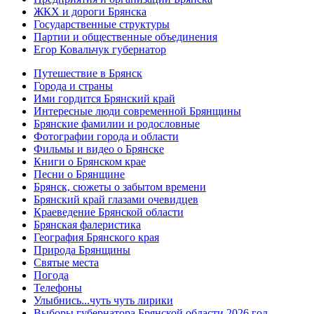
ЖКХ и дороги Брянска
Государственные структуры
Партии и общественные объединения
Егор Ковальчук губернатор
Путешествие в Брянск
Города и страны
Ими гордится Брянский край
Интересные люди современной Брянщины
Брянские фамилии и родословные
Фотографии города и области
Фильмы и видео о Брянске
Книги о Брянском крае
Песни о Брянщине
Брянск, сюжеты о забытом времени
Брянский край глазами очевидцев
Краеведение Брянской области
Брянская фалеристика
География Брянского края
Природа Брянщины
Святые места
Погода
Телефоны
Улыбнись...чуть чуть лирики
Выборы губернатора Брянской области 2026 год