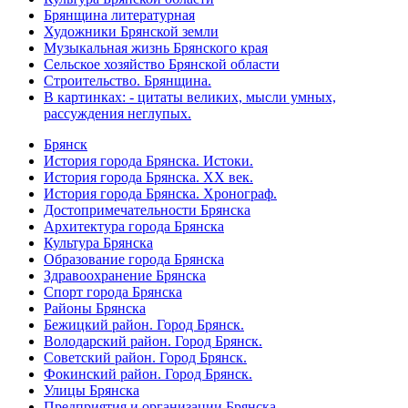
Брянщина литературная
Художники Брянской земли
Музыкальная жизнь Брянского края
Сельское хозяйство Брянской области
Строительство. Брянщина.
В картинках: - цитаты великих, мысли умных,
рассуждения неглупых.
Брянск
История города Брянска. Истоки.
История города Брянска. XX век.
История города Брянска. Хронограф.
Достопримечательности Брянска
Архитектура города Брянска
Культура Брянска
Образование города Брянска
Здравоохранение Брянска
Спорт города Брянска
Районы Брянска
Бежицкий район. Город Брянск.
Володарский район. Город Брянск.
Советский район. Город Брянск.
Фокинский район. Город Брянск.
Улицы Брянска
Предприятия и организации Брянска