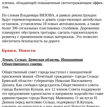
пленки, обладающей повышенным светоотражающим эффек­
том.
По словам Владимира ВЯЗОВА, в рамках рекон­струкции
будут отремонти­рованы и девять существую­щих автобусных
остановок, установлены 18 новых авто­павильонов, а также
более 396 сигнальных пластико­вых столбиков. Дорожни­ки
планируют обустроить тротуары, сделать горизон­тальную
разметку с приме­нением новых материалов. Это позволит
обеспечить безопасность на дороге.
Брянск. Новости.
Денин. Сельцо. Брянская область. Инициатива
Общественного совета.
Общественный совет города выступил с инициативой
присвоения звания «Почетный гражданин» города Сельцо
Брянской области» губернатору Николаю Васильевичу
Денину. Как сообщил председатель Общественного совета
города Валентин Купцов, все 12 членов Совета поддержали
это предложение единогласно и направили ходатайство главе
администрации города Виктору Мамошину. О заслугах Н.
Денина перед жителями Сельцо, подчеркнул В.Купцов,
говорить не приходится: о них знают все! Новости Брянска.