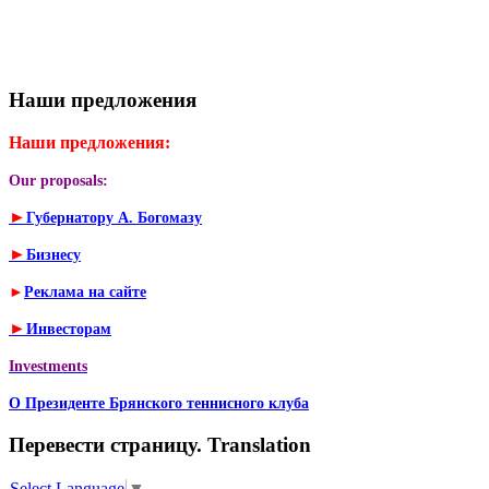
Наши предложения
Наши предложения:
Our proposals:
►
Губернатору А. Богомазу
►
Бизнесу
►
Реклама на сайте
►
Инвесторам
Investments
О Президенте Брянского теннисного клуба
Перевести страницу. Translation
Select Language
▼