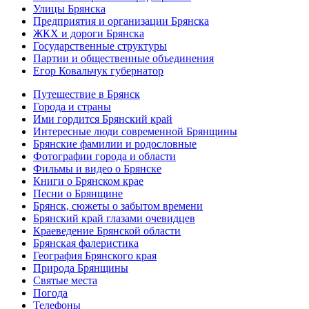
Улицы Брянска
Предприятия и организации Брянска
ЖКХ и дороги Брянска
Государственные структуры
Партии и общественные объединения
Егор Ковальчук губернатор
Путешествие в Брянск
Города и страны
Ими гордится Брянский край
Интересные люди современной Брянщины
Брянские фамилии и родословные
Фотографии города и области
Фильмы и видео о Брянске
Книги о Брянском крае
Песни о Брянщине
Брянск, сюжеты о забытом времени
Брянский край глазами очевидцев
Краеведение Брянской области
Брянская фалеристика
География Брянского края
Природа Брянщины
Святые места
Погода
Телефоны