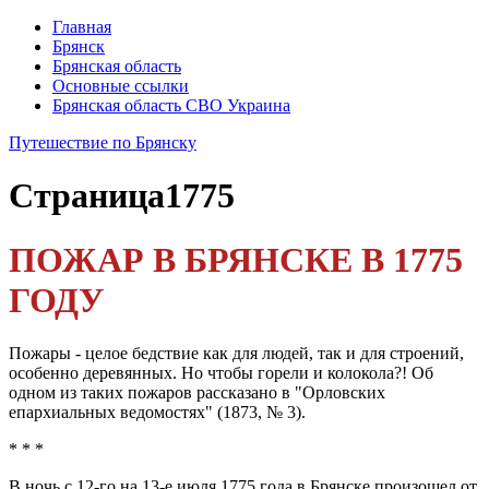
Главная
Брянск
Брянская область
Основные ссылки
Брянская область СВО Украина
Путешествие по Брянску
Страница
1775
ПОЖАР В БРЯНСКЕ В 1775
ГОДУ
Пожары - целое бедствие как для людей, так и для строений,
особенно деревянных. Но чтобы горели и коло­кола?! Об
одном из таких пожаров рассказано в "Орлов­ских
епархиальных ведомостях" (1873, № 3).
* * *
В ночь с 12-го на 13-е июля 1775 года в Брянске про­изошел от