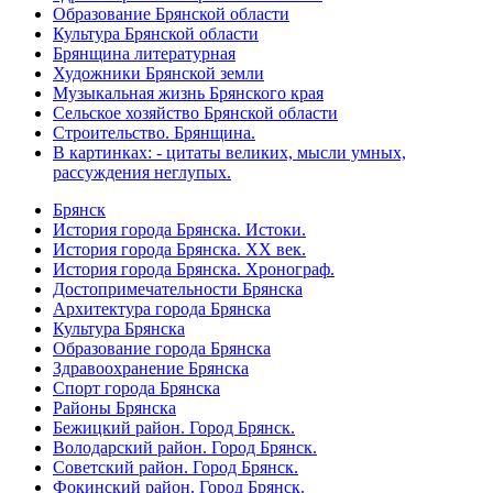
Образование Брянской области
Культура Брянской области
Брянщина литературная
Художники Брянской земли
Музыкальная жизнь Брянского края
Сельское хозяйство Брянской области
Строительство. Брянщина.
В картинках: - цитаты великих, мысли умных,
рассуждения неглупых.
Брянск
История города Брянска. Истоки.
История города Брянска. XX век.
История города Брянска. Хронограф.
Достопримечательности Брянска
Архитектура города Брянска
Культура Брянска
Образование города Брянска
Здравоохранение Брянска
Спорт города Брянска
Районы Брянска
Бежицкий район. Город Брянск.
Володарский район. Город Брянск.
Советский район. Город Брянск.
Фокинский район. Город Брянск.