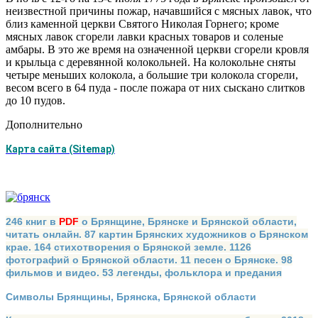
неизвестной причины пожар, начавшийся с мяс­ных лавок, что
близ каменной церкви Святого Николая Горнего; кроме
мясных лавок сгорели лавки красных това­ров и соленые
амбары. В это же время на означенной церк­ви сгорели кровля
и крыльца с деревянной колокольней. На колокольне сняты
четыре меньших колокола, а большие три колокола сгорели,
весом всего в 64 пуда - после пожара от них сыскано слитков
до 10 пудов.
Дополнительно
Карта сайта (Sitemap)
246 книг в
PDF
о Брянщине, Брянске и Брянской области,
читать онлайн. 87 картин Брянских художников о Брянском
крае. 164 стихотворения о Брянской земле. 1126
фотографий о Брянской области. 11 песен о Брянске. 98
фильмов и видео. 53 легенды, фольклора и предания
Символы Брянщины, Брянска, Брянской области