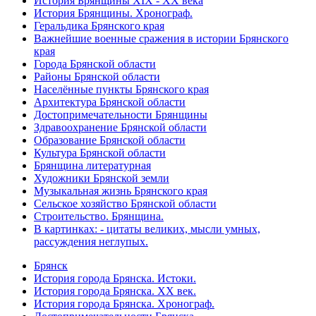
История Брянщины XIX - XX века
История Брянщины. Хронограф.
Геральдика Брянского края
Важнейшие военные сражения в истории Брянского
края
Города Брянской области
Районы Брянской области
Населённые пункты Брянского края
Архитектура Брянской области
Достопримечательности Брянщины
Здравоохранение Брянской области
Образование Брянской области
Культура Брянской области
Брянщина литературная
Художники Брянской земли
Музыкальная жизнь Брянского края
Сельское хозяйство Брянской области
Строительство. Брянщина.
В картинках: - цитаты великих, мысли умных,
рассуждения неглупых.
Брянск
История города Брянска. Истоки.
История города Брянска. XX век.
История города Брянска. Хронограф.