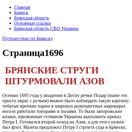
Главная
Брянск
Брянская область
Основные ссылки
Брянская область СВО Украина
Путешествие по Брянску
Страница
1696
БРЯНСКИЕ СТРУГИ
ШТУРМОВАЛИ АЗОВ
Осенью 1695 года у впадения в Десну речки Подар (ны­не это
просто овраг с ручьем) можно было наблюдать такую картину:
чубатые крепкие парни в широких разноцветных шароварах
весело работали топорами и пилами. То были за­порожские
казаки, призванные гетманом Украины выпол­нить приказ
Петра I. Готовился второй поход на Азов, а для этого нужен
был флот. Мазепа предложил Петру I строить суда в Брянске,