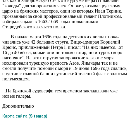
так как в Запорожскую Сечь отсюда уже не раз сплавляли
"колоды" для запорожских чаек. Он же указы­вал русскому
царю на брянских мастеров, один из которых Иван Терник,
прозванный за свой профессиональный талант Плотником,
избирался даже в 1663-1669 годах полковником
Стародубского казачьего полка.
В начале марта 1696 года на деснянских волнах пока­
чивались уже 42 больших струга. Вице-адмирал Корнелий
Крюйс, приближенный Петра I, писал: "На них имеется...
от
16 до 40 вёсел, коими они не только татар, но и турок скоро
нагоняют". На этих стругах запорожские казаки с моря
изолировали турецкую крепость Азов. Янычары так и не
смогли получить помощи с моря и 19 июля 1696 года сдались,
спустив с главной башни султанский зеленый флаг с золотым
полумесяцем.
...На Брянской судоверфи тем временем закладывали уже
новые галеры.
Дополнительно
Карта сайта (Sitemap)