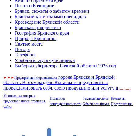
Книги о Брянском крае
Песни о Брянщине
Брянск, сюжеты о забытом времени
Брянский край глазами очевидцев
Краеведение Брянской области
Брянская фалеристика
География Брянского края
Природа Брянщины
Святые места
Погода
Телефоны
Улыбнись...чуть чуть лирики
Выборы губернатора Брянской области 2026 год
города Брянска и Брянской
►
►
►
Предприятия и организации
области. В этом разделе Вы можете представить и
прорекламировать себя, свою продукцию или услугу и
..
........
Условия, на которых
Политика
Реклама на сайте.
Контакты.
предоставляются страницы
конфиденциальности
Обмен ссылками.
Предложения.
сайта.