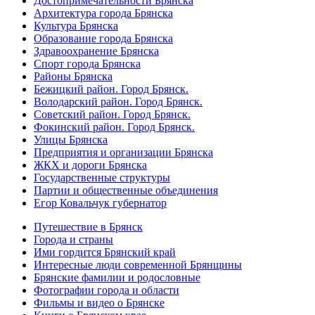
Достопримечательности Брянска
Архитектура города Брянска
Культура Брянска
Образование города Брянска
Здравоохранение Брянска
Спорт города Брянска
Районы Брянска
Бежицкий район. Город Брянск.
Володарский район. Город Брянск.
Советский район. Город Брянск.
Фокинский район. Город Брянск.
Улицы Брянска
Предприятия и организации Брянска
ЖКХ и дороги Брянска
Государственные структуры
Партии и общественные объединения
Егор Ковальчук губернатор
Путешествие в Брянск
Города и страны
Ими гордится Брянский край
Интересные люди современной Брянщины
Брянские фамилии и родословные
Фотографии города и области
Фильмы и видео о Брянске