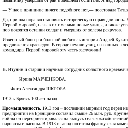
памятни­ку умершим от ран в здешнем госпитале. А над городом
— У нас в принципе ничего подобного нет,— посетовала Та­тья
Да, пришла пора восстано­вить историческую справед­ливость.
Первой мировой, назвав их именами новые ули­цы, а также устан
пор покоят­ся останки солдат и умерших от холеры рекрутов.
Известный блогер и большой любитель истории Андрей Кукатов
предложения краеведов. В городе немало улиц, назван­ных в че
командиры Первой мировой эту честь заслужили!
В. Итунин и старший научный сотрудник областного краеведче
Ирина МАРЧЕНКОВА.
Фото Александра ШКРОБА.
1913 г. Брянск 100 лет назад
Промышленность.
1913 год –
последний мирный год перед на
предприятий на Брянщине составил свыше 26 млн. руб. Круп
войны он переориентировался на выпуск сельскохозяйственной 
паровозы и вагоны. В 1913 г. завод посетила французская ко