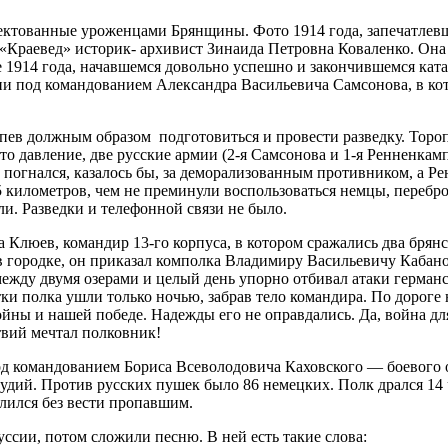
ктованные уроженца­ми Брянщины. Фото 1914 года, запечатлев
 «Краевед» историк- архивист Зинаида Петровна Коваленко. Она 
 1914 года, на­чавшемся довольно успешно и закончившемся ката
ии под командованием Александра Ва­сильевича Самсонова, в кот
пев должным образом подготовиться и провести раз­ведку. Торо
то давление, две русские армии (2-я Самсонова и 1-я Ренненкам
 погнался, казалось бы, за деморализованным противни­ком, а Р
 километров, чем не преминули воспользовать­ся немцы, перебро
и. Развед­ки и телефонной связи не было.
 Клюев, командир 13-го кор­пуса, в котором сражались два брян
 городке, он приказал ком­полка Владимиру Васильевичу Кабано
ежду двумя озе­рами и целый день упорно отби­вал атаки герма
атки полка ушли только ночью, забрав тело командира. По доро
й­ны и нашей победе. Надежды его не оправдались. Да, война дл
ствий мечтал полковник!
под командованием Бориса Всеволодовича Каховского — боевого 
орудий. Против русских пушек было 86 не­мецких. Полк дрался 1
лил­ся без вести пропавшим.
ссии, потом сложили пес­ню. В ней есть такие слова: