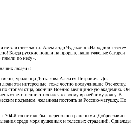
а не элитные части! Александр Чудаков в «Народной газете»
сно! Когда рус­ские пошли на прорыв, наши тяжелые батареи
— плыли по небу».
 наших людей?!
игиены, уроженца Дять- кова Алексея Петровича До-
м люди эти интерес­ные, тоже честно послужившие Отечеству.
ел по стопам отца, окончив Военно-медицинскую академию. Он
ень от­ветственно относился к своему врачебному долгу. В
ическим подъемом, желанием посто­ять за Россию-матушку. Но
а. 304-й госпиталь был переполнен ранеными. До­брославин
бывания сре­ди моря душевных и телесных страданий. Однажды