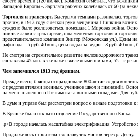
своего времени (120 км/час). Комиссия отметила, что Бежицк
Западной Европы». Зарплата рабочих колебалась от 60 (за не
Торговля и транспорт.
Быстрыми темпами развивалась торговл
прочим, в 1913 году с легкой руки мещанина Шишкина возник 
суждено было реализоваться, помешала 1 Мировая война. Основ
пивные лавки с трактирами, шла мелочная торговля и торговля
представительство компании Зингер (Московская ул.). Цены на 
рафинада – 5 руб. 40 коп., цена водки за ведро – 8 руб. 40 коп.
Не смотря на стремительное развитие
железнодорожного трансп
составляла 45 коп. в экипаже с железными шинами, 55 – с рез
Чем запомнился 1913 год брянцам.
Прежде всего, брянцы отпраздновали 800-летие со дня кончин
с представителями военных, учеников школ и гимназий). Осно
на месте нынешнего Почтампта за винными складами. Для публи
В думе и управе был рассмотрен вопрос о начале подготовки 
В Брянске было открыто отделение Государственного Банка.
,p>В городе началась масштабная электрификация. Устройство
Продолжилось строительство плавучих мостов через р. Десну.