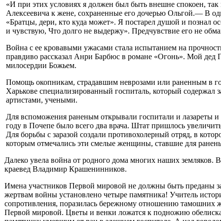
«И при этих условиях я дол­жен был быть внешне споко­ен, так
Алексеевича к жене, сохраненные его дочерью Оль­гой.— В одн
«Братцы, дери, кто куда может». Я постарел ду­шой и познал ос
и чув­ствую, Что долго не выдержу». Предчувствие его не обма
Война с ее кровавыми ужаса­ми стала испытанием на проч­ност
правдиво рассказал Анри Барбюс в романе «Огонь». Мой дед П
милосердии Божьем.
Помощь окопникам, страдав­шим неврозами или раненным в го
Харькове специализирован­ный госпиталь, который содер­жал з
артистами, учеными.
Для вспоможения раненым открывали госпитали и лазаре­ты и в 
году в Почепе было всего два врача. Штат пришлось увеличить
Для борьбы с зара­зой создали противохолерный отряд, в кото
которым от­мечались эти смелые женщины, ставшие для ранен
Далеко увела война от род­ного дома многих наших земля­ков
краевед Владимир Крашенинников.
Имена участников Первой мировой не должны быть пре­даны заб
жертвам войны установле­но четыре памятника! Учитель истор
сопротивления, пора­зилась бережному отношению тамошних жи
Первой ми­ровой. Цветы и венки ложатся к подножию обелиска