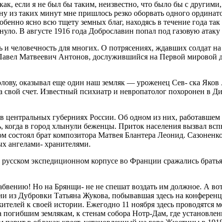
 как, если я не был бы таким, неизвестно, что было бы с другим
у из таких минут мне пришлось резко оборвать одного ординатора
обенно ясно всю тщету земных благ, нахо­дясь в течение года та
нуло. В августе 1916 года Доброславин попал под газовую атаку 
ь и человечность для мно­гих. О потрясениях, ждавших солдат н
авел Матвеевич Ан­тонов, дослужившийся на Пер­вой мировой до 
лову, оказывал еще один наш земляк — уроженец Сев- ска Яков
а свой счет. Известный психиатр и невропатолог похо­ронен в Д
центральных губерниях России. Об одном из них, рабо­тавшем в 
, когда в город хлыну­ли беженцы. Приток населения вызвал всп
ром состоял брат композитора Матвея Блантера Леонид. Сазоненко
ых ангелами- хранителями.
. В русском экспедиционном корпусе во Франции сражались брат
вению! Но на Брянщи- не не спешат воздать им долж­ное. А вот
ии из Дубровки Татьяна Жукова, побывавшая здесь на конференц
телей к своей истории. Ежегодно 11 ноября здесь проводятся 
 погиб­шим землякам, к стенам собо­ра Нотр-Дам, где установл