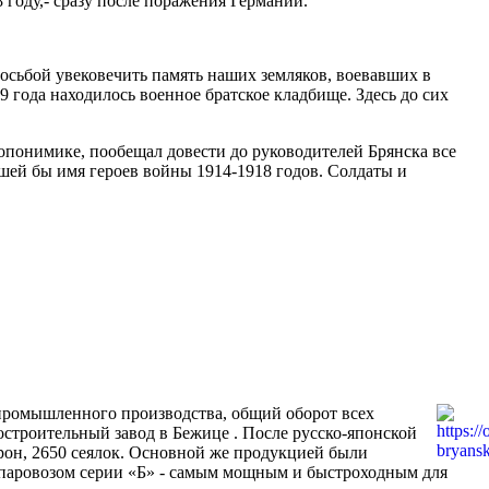
году,- сразу после поражения Герма­нии.
осьбой увекове­чить память наших земляков, воевавших в
 года нахо­дилось военное братское клад­бище. Здесь до сих
опонимике, пообещал довести до руководителей Брян­ска все
ившей бы имя героев войны 1914-1918 годов. Солдаты и
промышленного производства, общий оборот всех
троительный завод в Бежице . После русско-японской
орон, 2650 сеялок. Основной же продукцией были
м паровозом серии «Б» - самым мощным и быстроходным для