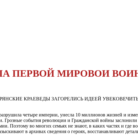
АЛА ПЕРВОЙ МИРОВОИ ВО
 БРЯНСКИЕ КРАЕВЕДЫ ЗАГОРЕЛИСЬ ИДЕЕЙ УВЕКОВЕЧИ
разрушила четыре им­перии, унесла 10 миллионов жизней и измен
ли. Грозные со­бытия революции и Граждан­ской войны заслонили
и. Поэтому во многих се­мьях не знают, в каких частях и где в
азыскивают в архивах сведения о героях, восстанавливают детали