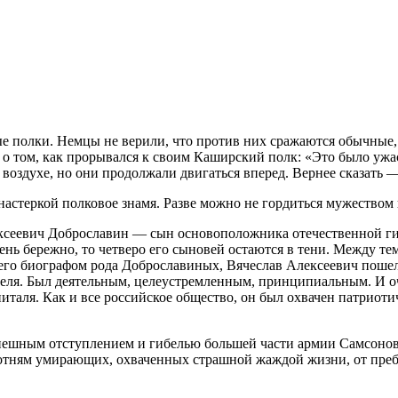
е полки. Немцы не вери­ли, что против них сражаются обычные, 
 о том, как прорывал­ся к своим Каширский полк: «Это было ужа
 воздухе, но они продолжали двигаться впе­ред. Вернее сказать 
астеркой полковое знамя. Разве можно не гордиться му­жеством
лексеевич Доброславин — сын основоположника отечествен­ной г
ень бережно, то четве­ро его сыновей остаются в тени. Между те
шего биографом рода Доброславиных, Вячеслав Алек­сеевич пош
ителя. Был де­ятельным, целеустремленным, принципиальным. И оч
питаля. Как и все российское общество, он был охвачен патриот
пешным отступлением и ги­белью большей части армии Самсонов
 сотням умирающих, охваченных страшной жаждой жизни, от пре