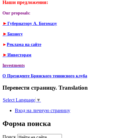
Наши предложения:
Our proposals:
►
Губернатору А. Богомазу
►
Бизнесу
►
Реклама на сайте
►
Инвесторам
Investments
О Президенте Брянского теннисного клуба
Перевести страницу. Translation
Select Language
▼
Вход на личную страницу
Форма поиска
Поиск