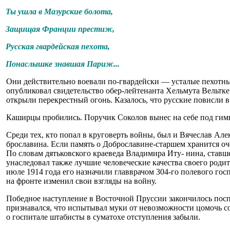
Ты ушла в Мазурские болота,
Защищая Франции престиж,
Русская гвардейская пехота,
Понаслышке знавшая Париж...
Они действительно воевали по-гвардейски — усталые пе­хотны
опубликовал свидетель­ство обер-лейтенанта Хельмута Вельтке
открыли пере­крестный огонь. Казалось, что русские повисли в
Каширцы пробились. Пору­чик Соколов вынес на себе под гимн
Среди тех, кто попал в кру­говерть войны, был и Вячеслав А
брославина. Если память о Доброславине-старшем хра­нится оч
По словам дятьковского краеведа Владимира Иту- нина, став
унаследовал так­же лучшие человеческие каче­ства своего род
июле 1914 года его назначили главврачом 304-го полевого гос
на фронте изменил свои взгляды на войну.
Победное наступление в Вос­точной Пруссии закончилось пос
признавался, что ис­пытывал муки от невозможно­сти цомочь
о госпита­ле штабисты в суматохе отсту­пления забыли.