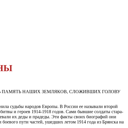
ИНЫ
ТЬ ПАМЯТЬ НАШИХ ЗЕМЛЯКОВ, СЛОЖИВШИХ ГОЛОВУ
ила судьбы на­родов Европы. В России ее на­зывали второй
 битвы и героев 1914-1918 годов. Сами бывшие солдаты стара­
оевали их деды и пра­деды. Эти факты своих био­графий они
 бо­евого пути частей, ушедших летом 1914 года из Брянска на