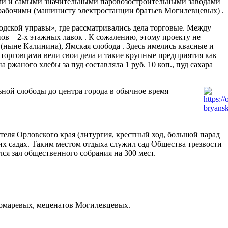
шими и самыми значительными паровозостроительными заводами
 рабочими (машинисту электростанции братьев Могилевцевых) .
одской управы», где рассматривались дела торговые. Между
в – 2-х этажных лавок . К сожалению, этому проекту не
(ныне Калинина), Ямская слобода . Здесь имелись квасные и
 торговцами вели свои дела и такие крупные предприятия как
ржаного хлебы за пуд составляла 1 руб. 10 коп., пуд сахара
ьной слободы до центра города в обычное время
еля Орловского края (литургия, крестный ход, большой парад
х садах. Таким местом отдыха служил сад Общества трезвости
ся зал общественного собрания на 300 мест.
Комаревых, меценатов Могилевцевых.