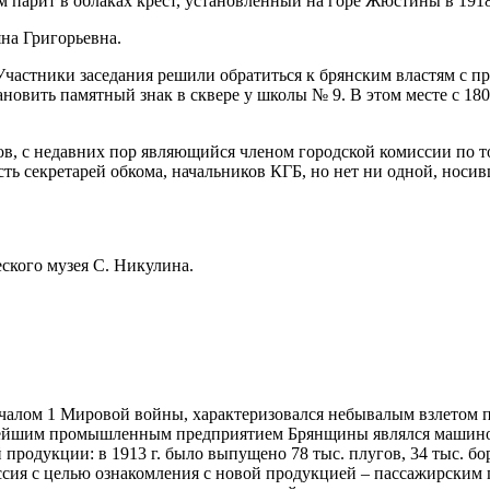
 парит в облаках крест, установленный на горе Жюстины в 1918 
на Григорьевна.
 Участники заседания решили обратиться к брянским властям с пр
овить памят­ный знак в сквере у школы № 9. В этом месте с 1809
, с недавних пор являю­щийся членом городской комис­сии по т
сть секретарей обкома, начальников КГБ, но нет ни од­ной, нос
ского музея С. Никулина.
чалом 1 Мировой войны, характеризовался небывалым взлетом 
нейшим промышленным предприятием Брянщины являлся машинос
продукции: в 1913 г. было выпущено 78 тыс. плугов, 34 тыс. б
миссия с целью ознакомления с новой продукцией – пассажирски