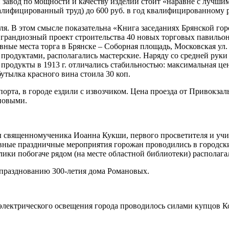
ий завод по мощности и качеству изделий стоит «наравне с луч
квалифицированный труд) до 600 руб. в год квалифицированному
я. В этом смысле показательна «Книга заседаниях Брянской гор
грандиозный проект строительства 40 новых торговых павильоно
ные места торга в Брянске – Соборная площадь, Московская ул. 
 продуктами, располагались мастерские. Наряду со средней руки
продукты в 1913 г. отличались стабильностью: максимальная цена 
, бутылка красного вина стоила 30 коп.
орта, в городе ездили с извозчиком. Цена проезда от Привокзал
иновыми.
ы священномученика Иоанна Кукши, первого просветителя и учит
вные праздничные мероприятия горожан проводились в городски
ки побогаче рядом (на месте областной библиотеки) располагал
к празднованию 300-летия дома Романовых.
 электрического освещения города проводилось силами купцов 