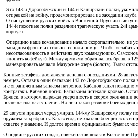
Это 143-й Дорогобужский и 144-й Каширский полки, укомпле
отправкой на войну, продемонстрировала на заседа­нии клуба
О наступле­нии русских войск в Восточной Пруссии в августе
144-й пехотные полки разделили тра­гическую участь 2-й арм
корпуса.
Операцию наше командо­вание начало скоропалительно, не ус
западном фронте их сильно теснили немцы. Что­бы ослабить э
несогласованность в дей­ствиях двух командующих. Сам­сонов
«попить кофейку»). Между армиями образовалась брешь в 125
маневриро­вать мешали Мазурские озера (болота). Тылы отстал
Конные эстафеты доставляли депеши с опозданиями. 28 авгу­ста
немцев. Оставив один батальон 143-го Дорогобужского полка в
и с ограниченным запасом патронов. Кабанов за­нял позицию м
контратаки. Кабанов погиб. Батальоны ис­текали кровью. Ост
Брянск, в котором выражал уверен­ность в скором окончании во
после начала наступления. Но не о такой развязке боевых дей­
29 августа пришел черед уми­рать 144-му Каширскому пол­ку 
оружием за храбрость. Как всегда, не хватало боеприпасов и 
схват­ке у знамени. И долгое время в официальных бумагах чис
О подвиге русских солдат, на­веки оставшихся в Восточной Пру