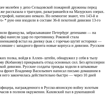
шее молебен у депо Сельцовской пожарной дружи­ны перед
же рассказала о трагедии, разыгравшейся на Мазурских озерах.
строфой, написано немало. Но немно­гие знают, что 143-й и
о- * рую они входили в составе 36-й пехотной дивизии 13-го
пили французы, за­брасывавшие Петербург депеша­ми — на
пфа) нанесли удар по противнику. Роковой стала
енненкампф встал на дневку (как с горечью шутят историки —
сившие с за­падного фронта новые корпуса и дивизии. Русским
ских полка, войдя в Аллен- штейн, обнаружил у себя в тылу
ву (Кобанову) прикры­вать отход основных сил. Без артиллерии
нской дивизии. Русские солдаты трижды хо­дили в штыковые
ге на фронт Владимир Васильевич написал письмо домашним в
я него закончилась действи­тельно быстро — через 10 дней
офицера, награжден­ного в Русско-японскую войну золотым
4 часов в полном окружении. Кахов­ский пал в рукопашной