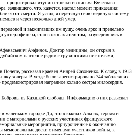
и, — процитиро­вал итунин строчки из письма Вячеслава
, заявивше­го, что, кажется, настал момент приказания:
к близко от смерти. Я устал, я перетянул свою нервную систему
немцев и через несколько дней умер.
а передовой и выжи­гавших им душу, очень ярко и предельно
унтер-офицера, стал в окопах атеистом, разуве­рившись в
 Афанасьевич Анфилов. Доктор медицины, он открыл в
идубийском пантеоне рядом с грузинскими писателя­ми,
Почепе, рассказал кра­евед Андрей Сазоненко. К сло­ву, в 1913
ышку холеры. В уез­де было зарегистрировано 744 заболевших.
 продемон­стрировал наградное кольцо се­стры милосердия,
ья Бобровы из Казацкой слободы. Информацию о них разыскал
 в маленьком городке Ди, что в южных Альпах, геро­ям и
ии с материалами о русских участниках фран­цузского
мемориаль­ные мероприятия, приурочен­ные к окончанию
ены мемориальные доски с именами участников войны, к