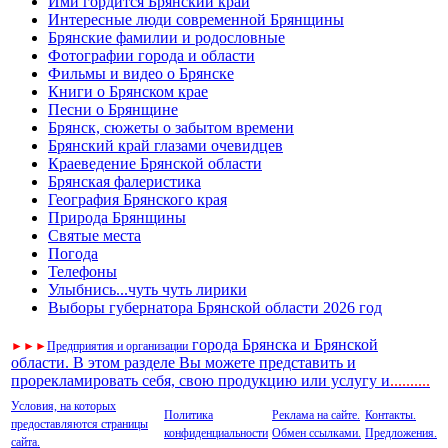
Ими гордится Брянский край
Интересные люди современной Брянщины
Брянские фамилии и родословные
Фотографии города и области
Фильмы и видео о Брянске
Книги о Брянском крае
Песни о Брянщине
Брянск, сюжеты о забытом времени
Брянский край глазами очевидцев
Краеведение Брянской области
Брянская фалеристика
География Брянского края
Природа Брянщины
Святые места
Погода
Телефоны
Улыбнись...чуть чуть лирики
Выборы губернатора Брянской области 2026 год
города Брянска и Брянской
►
►
►
Предприятия и организации
области. В этом разделе Вы можете представить и
прорекламировать себя, свою продукцию или услугу и
..
........
Условия, на которых
Политика
Реклама на сайте.
Контакты.
предоставляются страницы
конфиденциальности
Обмен ссылками.
Предложения.
сайта.