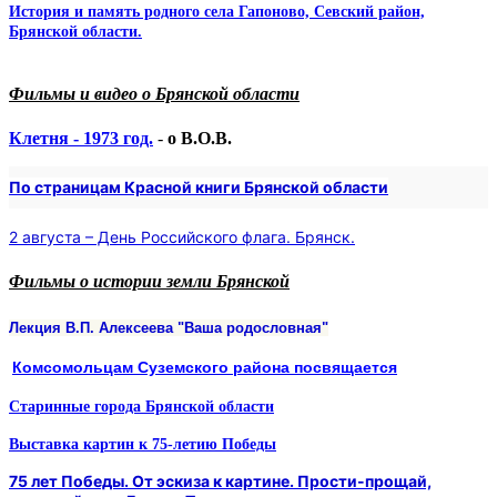
История и память родного села Гапоново, Севский район,
Брянской области.
Фильмы и видео о Брянской области
Клетня - 1973 год.
-
о В.О.В.
По страницам Красной книги Брянской области
2 августа – День Российского флага. Брянск.
Фильмы о истории земли Брянской
Лекция В.П. Алексеева "Ваша родословная"
Комсомольцам Суземского района посвящается
Старинные города Брянской области
Выставка картин к 75-летию Победы
75 лет Победы. От эскиза к картине. Прости-прощай,