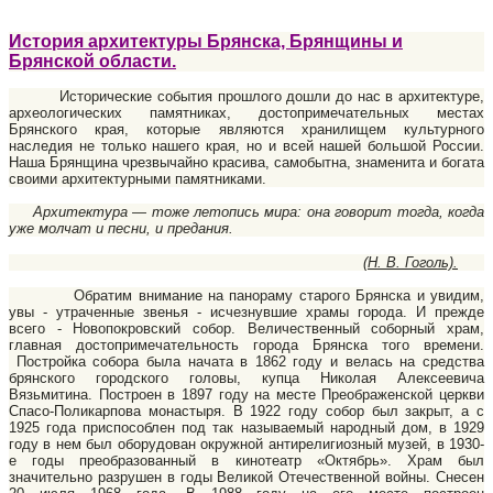
История архитектуры Брянска, Брянщины и
Брянской области.
Исторические события прошлого дошли до нас в архитектуре,
археологических памятниках, достопримечательных местах
Брянского края, которые являются хранилищем культурного
наследия не только нашего края, но и всей нашей большой России.
Наша Брянщина чрезвычайно красива, самобытна, знаменита и богата
своими архитектурными памятниками.
Архитектура — тоже летопись мира: она говорит тогда, когда
уже молчат и песни, и предания.
(Н. В. Гоголь).
Обратим внимание на панораму старого Брянска и увидим,
увы - утраченные звенья - исчезнувшие храмы горо­да. И прежде
всего - Новопокровский собор. Величественный соборный храм,
главная достопримечательность города Брянска того времени.
Постройка собора была начата в 1862 году и велась на средства
брянского городского головы, купца Николая Алексеевича
Вязьмитина. Построен в 1897 году на месте Преображенской церкви
Спасо-Поликарпова монастыря. В 1922 году собор был закрыт, а с
1925 года приспособлен под так называемый народный дом, в 1929
году в нем был оборудован окружной антирелигиозный музей, в 1930-
е годы преобразованный в кинотеатр «Октябрь». Храм был
значительно разрушен в годы Великой Отечественной войны. Снесен