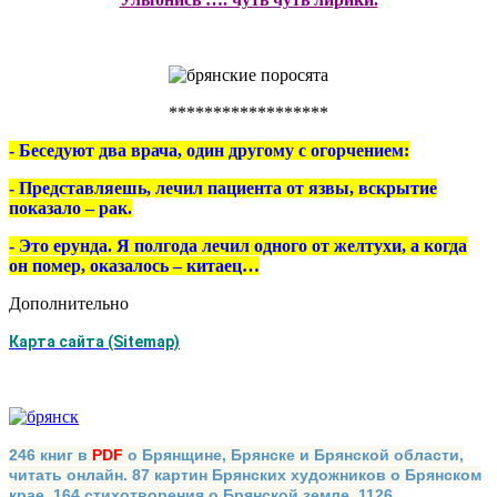
******************
- Беседуют два врача, один другому с огорчением:
- Представляешь, лечил пациента от язвы, вскрытие
показало – рак.
- Это ерунда. Я полгода лечил одного от желтухи, а когда
он помер, оказалось – китаец…
Дополнительно
Карта сайта (Sitemap)
246 книг в
PDF
о Брянщине, Брянске и Брянской области,
читать онлайн. 87 картин Брянских художников о Брянском
крае. 164 стихотворения о Брянской земле. 1126