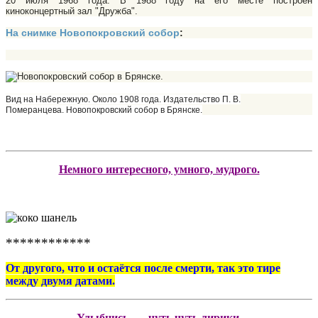
20 июля 1968 года. В 1988 году на его месте построен
киноконцертный зал "Дружба".
На снимке Новопокровский собор
:
Вид на Набережную. Около 1908 года. Издательство П. В.
Померанцева.
Новопокровский собор в Брянске.
Немного интересного, умного, мудрого.
************
От другого, что и остаётся после смерти, так это тире
между двумя датами.
Улыбнись …. чуть чуть лирики.