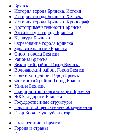
Брянск
История города Брянска. Истоки.
История города Брянска. XX век.
История города Брянска. Хронограф.
Достопримечательности Брянска
Архитектура города Брянска
Культура Брянска
Образование города Брянска
Здравоохранение Брянска
Спорт города Брянска
Районы Брянска
Бежицкий район. Город Брянск.
Володарский район. Город Брянск.
Советский район. Город Брянск.
Фокинский район. Город Брянск.
Улицы Брянска
Предприятия и организации Брянска
ЖКХ и дороги Брянска
Государственные структуры
Партии и общественные объединения
Егор Ковальчук губернатор
Путешествие в Брянск
Города и страны