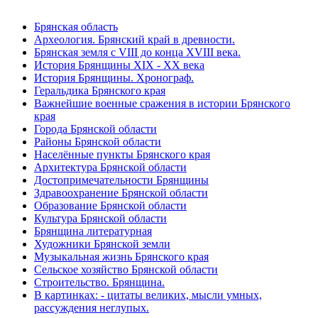
Брянская область
Археология. Брянский край в древности.
Брянская земля с VIII до конца XVIII века.
История Брянщины XIX - XX века
История Брянщины. Хронограф.
Геральдика Брянского края
Важнейшие военные сражения в истории Брянского
края
Города Брянской области
Районы Брянской области
Населённые пункты Брянского края
Архитектура Брянской области
Достопримечательности Брянщины
Здравоохранение Брянской области
Образование Брянской области
Культура Брянской области
Брянщина литературная
Художники Брянской земли
Музыкальная жизнь Брянского края
Сельское хозяйство Брянской области
Строительство. Брянщина.
В картинках: - цитаты великих, мысли умных,
рассуждения неглупых.