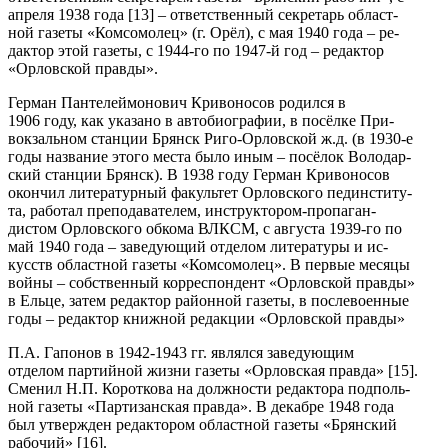
апреля 1938 года [13] – ответственный секретарь област-
ной газеты «Комсомолец» (г. Орёл), с мая 1940 года – ре-
дактор этой газеты, с 1944-го по 1947-й год – редактор
«Орловской правды».
Герман Пантелеймонович Кривоносов родился в
1906 году, как указано в автобиографии, в посёлке При-
вокзальном станции Брянск Риго-Орловской ж.д. (в 1930-е
годы название этого места было иным – посёлок Володар-
ский станции Брянск). В 1938 году Герман Кривоносов
окончил литературный факультет Орловского пединститу-
та, работал преподавателем, инструктором-пропаган-
дистом Орловского обкома ВЛКСМ, с августа 1939-го по
май 1940 года – заведующий отделом литературы и ис-
кусств областной газеты «Комсомолец». В первые месяцы
войны – собственный корреспондент «Орловской правды»
в Ельце, затем редактор районной газеты, в послевоенные
годы – редактор книжной редакции «Орловской правды»
П.А. Гапонов в 1942-1943 гг. являлся заведующим
отделом партийной жизни газеты «Орловская правда» [15].
Сменил Н.П. Короткова на должности редактора подполь-
ной газеты «Партизанская правда». В декабре 1948 года
был утвержден редактором областной газеты «Брянский
рабочий» [16].