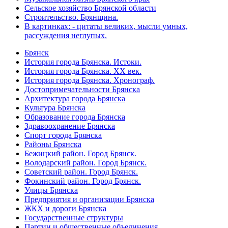
Сельское хозяйство Брянской области
Строительство. Брянщина.
В картинках: - цитаты великих, мысли умных,
рассуждения неглупых.
Брянск
История города Брянска. Истоки.
История города Брянска. XX век.
История города Брянска. Хронограф.
Достопримечательности Брянска
Архитектура города Брянска
Культура Брянска
Образование города Брянска
Здравоохранение Брянска
Спорт города Брянска
Районы Брянска
Бежицкий район. Город Брянск.
Володарский район. Город Брянск.
Советский район. Город Брянск.
Фокинский район. Город Брянск.
Улицы Брянска
Предприятия и организации Брянска
ЖКХ и дороги Брянска
Государственные структуры
Партии и общественные объединения