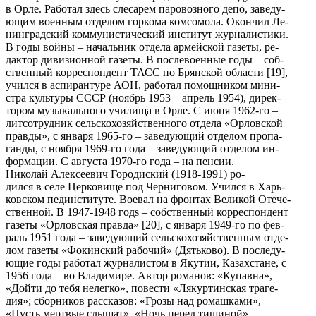
в Орле. Работал здесь слесарем паровозного депо, заведу-
ющим военным отделом горкома комсомола. Окончил Ле-
нинградский коммунистический институт журналистики.
В годы войны – начальник отдела армейской газеты, ре-
дактор дивизионной газеты. В послевоенные годы – соб-
ственный корреспондент ТАСС по Брянской области [19],
учился в аспирантуре АОН, работал помощником мини-
стра культуры СССР (ноябрь 1953 – апрель 1954), дирек-
тором музыкального училища в Орле. С июня 1962-го –
литсотрудник сельскохозяйственного отдела «Орловской
правды», с января 1965-го – заведующий отделом пропа-
ганды, с ноября 1969-го года – заведующий отделом ин-
формации. С августа 1970-го года – на пенсии.
Николай Алексеевич Городиский (1918-1991) ро-
дился в селе Церковище под Черниговом. Учился в Харь-
ковском пединституте. Воевал на фронтах Великой Отече-
ственной. В 1947-1948 годs – собственный корреспондент
газеты «Орловская правда» [20], с января 1949-го по фев-
раль 1951 года – заведующий сельскохозяйственным отде-
лом газеты «Фокинский рабочий» (Дятьково). В последу-
ющие годы работал журналистом в Якутии, Казахстане, с
1956 года – во Владимире. Автор романов: «Купавна»,
«Дойти до тебя нелегко», повести «Лякуртинская траге-
дия»; сборников рассказов: «Грозы над ромашками»,
«Пусть мертвые слышат», «Ночь перед тишиной».