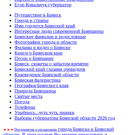
Егор Ковальчук губернатор
Путешествие в Брянск
Города и страны
Ими гордится Брянский край
Интересные люди современной Брянщины
Брянские фамилии и родословные
Фотографии города и области
Фильмы и видео о Брянске
Книги о Брянском крае
Песни о Брянщине
Брянск, сюжеты о забытом времени
Брянский край глазами очевидцев
Краеведение Брянской области
Брянская фалеристика
География Брянского края
Природа Брянщины
Святые места
Погода
Телефоны
Улыбнись...чуть чуть лирики
Выборы губернатора Брянской области 2026 год
города Брянска и Брянской
►
►
►
Предприятия и организации
области. В этом разделе Вы можете представить и