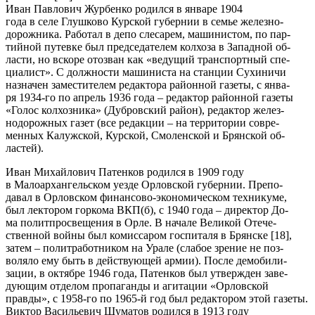
Иван Павлович Журбенко родился в январе 1904
года в селе Глушково Курской губернии в семье железно-
дорожника. Работал в депо слесарем, машинистом, по пар-
тийной путевке был председателем колхоза в Западной об-
ласти, но вскоре отозван как «ведущий транспортный спе-
циалист». С должности машиниста на станции Сухиничи
назначен заместителем редактора районной газеты, с янва-
ря 1934-го по апрель 1936 года – редактор районной газеты
«Голос колхозника» (Дубровский район), редактор желез-
нодорожных газет (все редакции – на территории совре-
менных Калужской, Курской, Смоленской и Брянской об-
ластей).
Иван Михайлович Патенков родился в 1909 году
в Малоархангельском уезде Орловской губернии. Препо-
давал в Орловском финансово-экономическом техникуме,
был лектором горкома ВКП(б), с 1940 года – директор До-
ма политпросвещения в Орле. В начале Великой Отече-
ственной войны был комиссаром госпиталя в Брянске [18],
затем – политработником на Урале (слабое зрение не поз-
воляло ему быть в действующей армии). После демобили-
зации, в октябре 1946 года, Патенков был утвержден заве-
дующим отделом пропаганды и агитации «Орловской
правды», с 1958-го по 1965-й год был редактором этой газеты.
Виктор Васильевич Шуматов родился в 1913 году