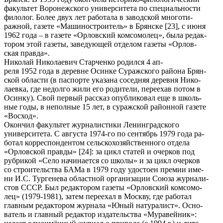
факультет Воронежского университета по специальности
филолог. Более двух лет работала в заводской многоти-
ражной, газете «Машиностроитель» в Брянске [23], с июня
1962 года – в газете «Орловский комсомолец», была редак-
тором этой газеты, заведующей отделом газеты «Орлов-
ская правда».
Николай Николаевич Старченко родился 4 ап-
реля 1952 года в деревне Осинке Суражского района Брян-
ской области (в паспорте указана соседняя деревня Нико-
лаевка, где недолго жили его родители, переехав потом в
Осинку). Свой первый рассказ опубликовал еще в школь-
ные годы, в неполные 15 лет, в суражской районной газете
«Восход».
Окончил факультет журналистики Ленинградского
университета. С августа 1974-го по сентябрь 1979 года ра-
ботал корреспондентом сельскохозяйственного отдела
«Орловской правды» [24]: за цикл статей и очерков под
рубрикой «Село начинается со школы» и за цикл очерков
со строительства БАМа в 1979 году удостоен премии име-
ни И.С. Тургенева областной организации Союза журнали-
стов СССР. Был редактором газеты «Орловский комсомо-
лец» (1979-1981), затем переехал в Москву, где работал
главным редактором журнала «Юный натуралист». Осно-
ватель и главный редактор издательства «Муравейник»: