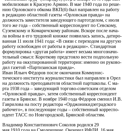
мобилизован в Красную Армию. В мае 1940 года по реше-
нию Орловского обкома ВКП(б) был направлен на работу
в редакцию областной газеты «Орловская правда» на
должность заместителя заведующего партотделом, с июля
того же года – собственный корреспондент по Севскому,
Суземскому и Комаричскому районам. Вскоре после нача-
ла войны в его трудовой книжке появилась запись, датиро-
ванная 11 июля 1941 года: «В связи с переходом на другую
работу освобожден от работы в редакции». Стандартная
формулировка «другая работа» имеет весьма многозначи-
тельный смысл: Короткову предстояло вести подпольную
работу на оккупированной территории: именно он руково-
дил газетой «Партизанская правда».
Иван Ильич Фёдоров после окончания Коммунис-
тического института журналистики был направлен в Орел
на должность преподавателя областной партшколы. С ма-
рта 1938 года – заведующий торгово-советским отделом
«Орловской правды», затем собственный корреспондент
газеты в Брянске. В ноябре 1940 года Фёдоров сменил И.В.
Гаврилова на посту редактора «Орджоникидзеградского
рабочего», в последующие годы – собственный корреспо-
ндент ТАСС по Новгородской, Брянской областям.
Владимир Константинович Соколов родился 29
мая 1910 года на Смоленщине. Окончил ИФЛИ. 16 мая