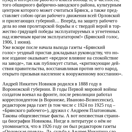
того обширного фабрично-заводского района, культурным
центром которого может считаться Брянск, а также пред-
ставляет собою орган рабочего движения всей Орловской
и прилегающих губерний… Вперёд, на защиту рабочего
дела во имя пролетарской борьбы и с твердой верой в тор-
жество грядущей победы эксплуатируемых и угнетенных
над извечным врагом эксплуататором!» (Брянский голос,
1906, 1 июня).
Уже вскоре после начала выхода газеты «Брянский
голос» уездный пристав докладывал руководству, что но-
вое издание оказывает «вредное влияние на спокойствие
на заводе», так как публикует статьи, «критикующие дей-
ствия правительства, восстанавливая против него народ,
открыто призывая население к вооруженному восстанию».
Андрей Никитич Новиков родился в 1888 году в
Воронежской губернии. В годы Первой мировой войны
солдатом воевал на фронте, после революции работал
корреспондентом (в Воронеже, Иваново-Вознесенске),
редактором ряда газет (в том числе с 1924 по 1925 год –
«Брянского рабочего»), дружил с Андреем Платоновым.
Таковы общеизвестные факты. А вот неизвестная страни-
ца биографии Новикова. Нигде в литературе о нём не
упоминается, что в 1926 году он был редактором газеты
«Орловская правда». Да, судьба у Андрея Никитича сло-