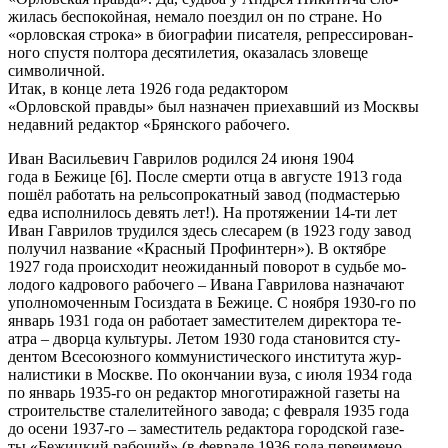
жилась беспокойная, немало поездил он по стране. Но
«орловская строка» в биографии писателя, репрессирован-
ного спустя полтора десятилетия, оказалась зловеще
символичной.
Итак, в конце лета 1926 года редактором
«Орловской правды» был назначен приехавший из Москвы
недавний редактор «Брянского рабочего.
Иван Васильевич Гаврилов родился 24 июня 1904
года в Бежице [6]. После смерти отца в августе 1913 года
пошёл работать на рельсопрокатный завод (подмастерью
едва исполнилось девять лет!). На протяжении 14-ти лет
Иван Гаврилов трудился здесь слесарем (в 1923 году завод
получил название «Красный Профинтерн»). В октябре
1927 года происходит неожиданный поворот в судьбе мо-
лодого кадрового рабочего – Ивана Гаврилова назначают
уполномоченным Госиздата в Бежице. С ноября 1930-го по
январь 1931 года он работает заместителем директора те-
атра – дворца культуры. Летом 1930 года становится сту-
дентом Всесоюзного коммунистического института жур-
налистики в Москве. По окончании вуза, с июля 1934 года
по январь 1935-го он редактор многотиражной газеты на
строительстве сталелитейного завода; с февраля 1935 года
до осени 1937-го – заместитель редактора городской газе-
ты «Бежицкий рабочий» (в феврале 1936 года переимено-