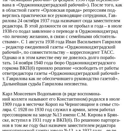
вана в «Орджоникидзеградский рабочий»). После того, как
в областной газете «Орловская правда» репрессиям под-
верглись практически все руководящие сотрудники, Гав-
рилова 24 октября 1937 года назначают сюда заместителем
редактора. В этой должности он не пробыл и года – в июле
1938-го подал заявление о переводе в Орджоникидзеград
«по личному желанию, в связи с семейными обстоятель-
ствами». С 1 августа 1938 года Иван Васильевич Гаврилов
– редактор ежедневной газеты «Орджоникидзеградский
рабочий», по совместительству – корреспондент ТАСС.
Однако и в этом качестве ему не довелось долго порабо-
тать. 14 ноября 1940 года бюро Орджоникидзеградского
горкома ВКП(б) приняло решение «освободить от работы
ответредактора газеты «Орджоникидзеградский рабочий»
т. Гаврилова как не обеспечившего руководство газетой».
Дальнейшая судьба Гаврилова неизвестна.
Карл Моисеевич Водопьянов (в ряде воспомина-
ний коллеги называют его Константином) родился в июле
1909 года в местечке Короп на Черниговщине в семье сто-
ляра. С 1928 по 1930 год служил в армии, затем работал
прессовщиком на заводе №13 имени С.М. Кирова в Брян-
ске, вступил в 1931 году в ВКП(б). По решению парторга-
нов в том же году был назначен заместителем редактора
многотиражной газеты завода №13, а в 1932 году – ее ре-