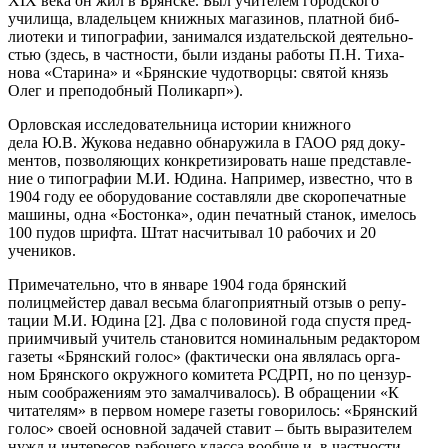
XIX века он жил в Брянске. Был учителем городского
училища, владельцем книжных магазинов, платной биб-
лиотеки и типографии, занимался издательской деятельно-
стью (здесь, в частности, были изданы работы П.Н. Тиха-
нова «Старина» и «Брянские чудотворцы: святой князь
Олег и преподобный Поликарп»).
Орловская исследовательница истории книжного
дела Ю.В. Жукова недавно обнаружила в ГАОО ряд доку-
ментов, позволяющих конкретизировать наше представле-
ние о типографии М.И. Юдина. Например, известно, что в
1904 году ее оборудование составляли две скоропечатные
машины, одна «Бостонка», один печатный станок, имелось
100 пудов шрифта. Штат насчитывал 10 рабочих и 20
учеников.
Примечательно, что в январе 1904 года брянский
полицмейстер давал весьма благоприятный отзыв о репу-
тации М.И. Юдина [2]. Два с половиной года спустя пред-
приимчивый учитель становится номинальным редактором
газеты «Брянский голос» (фактически она являлась орга-
ном Брянского окружного комитета РСДРП, но по цензур-
ным соображениям это замалчивалось). В обращении «К
читателям» в первом номере газеты говорилось: «Брянский
голос» своей основной задачей ставит – быть выразителем
нужд и интересов рабочего класса вообще и, в частности,