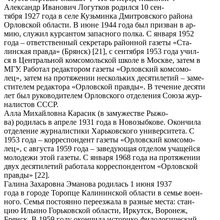
Александр Иванович Логутков родился 10 сен-
тября 1927 года в селе Кузьминка Дмитровского района
Орловской области. В июне 1944 года был призван в ар-
мию, служил курсантом запасного полка. С января 1952
года – ответственный секретарь районной газеты «Ста-
линская правда» (Брянск) [21], с сентября 1953 года учил-
ся в Центральной комсомольской школе в Москве, затем в
МГУ. Работал редактором газеты «Орловский комсомо-
лец», затем на протяжении нескольких десятилетий – заме-
стителем редактора «Орловской правды». В течение десяти
лет был руководителем Орловского отделения Союза жур-
налистов СССР.
Алла Михайловна Карасик (в замужестве Рыжо-
ва) родилась в апреле 1931 года в Новозыбкове. Окончила
отделение журналистики Харьковского университета. С
1953 года – корреспондент газеты «Орловский комсомо-
лец», с августа 1959 года – заведующая отделом учащейся
молодежи этой газеты. С января 1968 года на протяжении
двух десятилетий работала корреспондентом «Орловской
правды» [22].
Галина Захаровна Эманова родилась 1 июня 1937
года в городе Торопце Калининской области в семье воен-
ного. Семья постоянно переезжала в разные места: стан-
цию Ильино Горьковской области, Иркутск, Воронеж,
Брянск. В 1959 году окончила историко-филологический