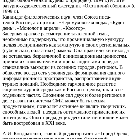
издает одноимённый журнал о природе (с 1994 г.) и лите-
ратурно-художественный ежегодник «Охотничий сборник» (с
1999 г.).
Кандидат филологических наук, член Союза писа-
телей России, автор книг: «Черёмуховые холода», «Будет
день», «Монолог в апреле», «Косогор»,
Завершая краткое рассмотрение заявленной темы,
необходимо подчеркнуть, что провинциальную культуру
нельзя воспринимать как замкнутую в своих региональных
(губернских, областных) рамках. Она практически никогда
не оставалась безразличной к инновационным ценностям,
причем их толкователями и пропагандистами нередко
становились выходцы из соседних городов, регионов. В
обществе всегда есть условия для формирования единого
информационного пространства, распространения куль-
турных новаций. Необходимо гармоничное развитие
социокультурной среды как в России в целом, так и в ее
отдельных частях. Сложение сил двух и более регионов в
деле развития системы СМИ может быть весьма
продуктивным, позволяет активнее выявлять творческих,
способных людей, находить оптимальное применение их
потенциалу. Опыт предыдущих десятилетий вполне может
быть востребован в XXI веке.
А.И. Кондратенко, главный редактор газеты «Город Орел»,