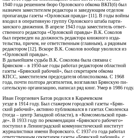
1940 года решением бюро Орловского обкома ВКП(б) был
назначен заместителем редактора и заведующим отделом
пропаганды газеты «Орловская правда» [11]. В годы войны
входил в оперативную группу Орловского штаба парти-
занского движения. В апреле 1943 года заместитель ответ-
ственного редактора «Орловской правды» В.К. Соколов
был переведен на должность редактора книжного изда-
тельства, причем, не ответственным (главным), а рядовым
редактором [12]. Вскоре В.К. Соколов вообще уволился из
«Орловской правды».
В дальнейшем судьба В.К. Соколова была связана с
Брянском – в 1950-ые годы работал редактором областной
газеты «Брянский рабочий», был секретарем обкома
КПСС, заместителем председателя облисполкома. С 1968
года, почти полтора десятилетия, возглавлял Брянскую пи-
сательскую организацию, написал ряд книг. Умер в 1986 году.
Иван Георгиевич Батов родился в Карачевском
уезде в 1914 году. Был стажером городской газеты «Брян-
ский рабочий», активно публиковался в газетах Смоленска
(тогда – центр Западной области), в «Комсомольской прав-
де». В 1933 году по рекомендации «Брянского рабочего»
поступил в Ленинградский коммунистический институт
журналистики имени Воровского. С 1937-го года работал
ответственным секретарем газеты «Брянский рабочий», с