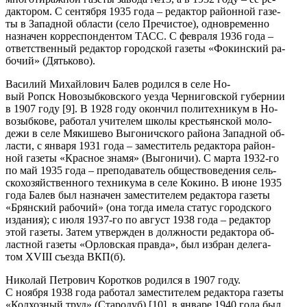
дактором. С сентября 1935 года – редактор районной газе-
ты в Западной области (село Пречистое), одновременно
назначен корреспондентом ТАСС. С февраля 1936 года –
ответственный редактор городской газеты «Фокинский ра-
бочий» (Дятьково).
Василий Михайлович Балев родился в селе Но-
вый Ропск Новозыбковского уезда Черниговской губернии
в 1907 году [9]. В 1928 году окончил политехникум в Но-
возыбкове, работал учителем школы крестьянской моло-
дежи в селе Мякишево Выгоничского района Западной об-
ласти, с января 1931 года – заместитель редактора район-
ной газеты «Красное знамя» (Выгоничи). С марта 1932-го
по май 1935 года – преподаватель обществоведения сель-
скохозяйственного техникума в селе Кокино. В июне 1935
года Балев был назначен заместителем редактора газеты
«Брянский рабочий» (она тогда имела статус городского
издания); с июля 1937-го по август 1938 года – редактор
этой газеты. Затем утвержден в должности редактора об-
ластной газеты «Орловская правда», был избран делега-
том XVIII съезда ВКП(б).
Николай Петрович Коротков родился в 1907 году.
С ноября 1938 года работал заместителем редактора газеты
«Колхозный труд» (Стародуб) [10], в январе 1940 года был