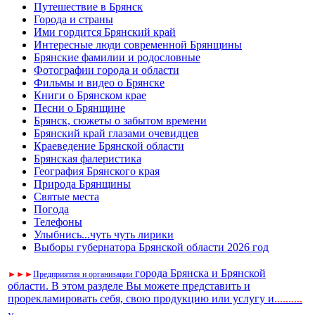
Путешествие в Брянск
Города и страны
Ими гордится Брянский край
Интересные люди современной Брянщины
Брянские фамилии и родословные
Фотографии города и области
Фильмы и видео о Брянске
Книги о Брянском крае
Песни о Брянщине
Брянск, сюжеты о забытом времени
Брянский край глазами очевидцев
Краеведение Брянской области
Брянская фалеристика
География Брянского края
Природа Брянщины
Святые места
Погода
Телефоны
Улыбнись...чуть чуть лирики
Выборы губернатора Брянской области 2026 год
города Брянска и Брянской
►
►
►
Предприятия и организации
области. В этом разделе Вы можете представить и
прорекламировать себя, свою продукцию или услугу и
..
........