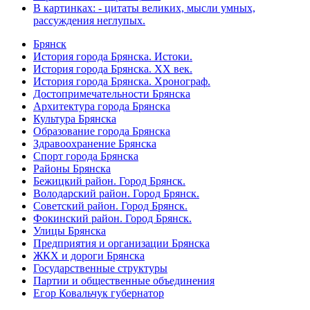
В картинках: - цитаты великих, мысли умных,
рассуждения неглупых.
Брянск
История города Брянска. Истоки.
История города Брянска. XX век.
История города Брянска. Хронограф.
Достопримечательности Брянска
Архитектура города Брянска
Культура Брянска
Образование города Брянска
Здравоохранение Брянска
Спорт города Брянска
Районы Брянска
Бежицкий район. Город Брянск.
Володарский район. Город Брянск.
Советский район. Город Брянск.
Фокинский район. Город Брянск.
Улицы Брянска
Предприятия и организации Брянска
ЖКХ и дороги Брянска
Государственные структуры
Партии и общественные объединения
Егор Ковальчук губернатор