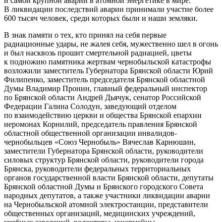
и самой крупной аварии в атомной энергетике в мире.
В ликвидации последствий аварии принимали участие более
600 тысяч человек, среди которых были и наши земляки.
В знак памяти о тех, кто принял на себя первые
радиационные удары, не жалея себя, мужественно шел в огонь
и был насквозь прошит смертельной радиацией, цветы
к подножию памятника жертвам чернобыльской катастрофы
возложили заместитель Губернатора Брянской области Юрий
Филипенко, заместитель председателя Брянской областной
Думы Владимир Пронин, главный федеральный инспектор
по Брянской области Андрей Дьячук, сенатор Российской
Федерации Галина Солодун, заведующий отделом
по взаимодействию церкви и общества Брянской епархии
иеромонах Корнилий, председатель правления Брянской
областной общественной организации инвалидов-
чернобыльцев «Союз Чернобыль» Вячеслав Карнюшин,
заместители Губернатора Брянской области, руководители
силовых структур Брянской области, руководители города
Брянска, руководители федеральных территориальных
органов государственной власти Брянской области, депутаты
Брянской областной Думы и Брянского городского Совета
народных депутатов, а также участники ликвидации аварии
на Чернобыльской атомной электростанции, представители
общественных организаций, медицинских учреждений,