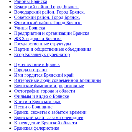
Районы Брянска
Бежицкий район. Город Брянск.
Володарский район. Город Брянск.
Советский район. Город Брянск.
Фокинский район. Город Брянск.
Улицы Брянска
Предприятия и организации Брянска
ЖКХ и дороги Брянска
Государственные структуры
Партии и общественные объединения
Егор Ковальчук губернатор
Путешествие в Брянск
Города и страны
Ими гордится Брянский край
Интересные люди современной Брянщины
Брянские фамилии и родословные
Фотографии города и области
Фильмы и видео о Брянске
Книги о Брянском крае
Песни о Брянщине
Брянск, сюжеты о забытом времени
Брянский край глазами очевидцев
Краеведение Брянской области
Брянская фалеристика