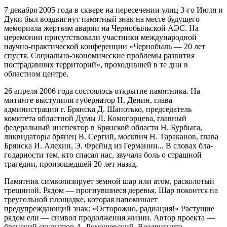
7 декабря 2005 года в сквере на пересечении улиц 3-го Июля и
Дуки был воз­двигнут памятный знак на месте будущего
мемориала жертвам аварии на Чер­нобыльской АЭС. На
церемонии присутствовали участники международной
научно-практической конференции «Чернобыль — 20 лет
спустя. Социально-экономические проблемы развития
пострадавших территорий», проходившей в те дни в
областном центре.
26 апреля 2006 года состоялось открытие памятника. На
митинге выступили губернатор Н. Денин, глава
администрации г. Брянска Д. Шапотько, председа­тель
комитета областной Думы Л. Комогорцева, главный
федеральный инспек­тор в Брянской области Н. Бурбыга,
ликвидаторы брянец В. Сергий, москвич Н. Тараканов, глава
Брянска И. Алехин, Э. Фрейнд из Германии... В словах бла­
годарности тем, кто спасал нас, звучала боль о страшной
трагедии, произошед­шей 20 лет назад.
Памятник символизирует земной шар или атом, расколотый
трещиной. Ря­дом — прогнувшиеся деревья. Шар покоится на
треугольной площадке, кото­рая напоминает
предупреждающий знак: «Осторожно, радиация!» Растущие
рядом ели — символ продолжения жизни. Автор проекта —
брянский скульп­тор А. Ромашевский. Воздвигнута