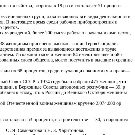
го хозяйства, возросла в 18 раз и составляет 51 процент
фессиональных групп, охватывающих все виды деятельности в
тов. В настоящее время среди рабочих приборостроения и
-центов.
 учреждений, более 200 тысяч работают начальниками цехов,
 38 женщинам присвоено высокое звание Героя Социали-
дарственная премия за выдающиеся достижения в труде.
ванием. Из каждой тысячи женщин 84 имеют высшее и 685 —
рованных слоев общества, могло поступить в высшие и средние
рафии их 68 процентов, среди изучающих экономику и право—
ый Совет СССР в 1974 году было избрано 475 женщин, что
 женщин, в Верховные Советы автономных республик — 39, р
Добавим к этому, что в России до Великого Октября женщины
икой Отечественной войны женщинам вручено 2.074.000 ор-
ставляют 53 процента, в строительстве — 30, в народ-ном
— О. Я. Самочатова и Н. 3. Харитонова.