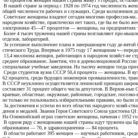
60 процентов женщин нашей страны живут з городах, ос-тальн
В нашей стране за период с 1928 по 1974 год численность женщ
общей численности рабочих и служащих. Среди колхозников д
Советские женщины владеют сегодня многими профессия-ми, 
народном хозяйстве, практически нет таких, где бы не было же
электроники 45—47 процентов — женщины, на предприятиях 
Более 4 тысяч тружениц нашей страны возглавляют про-мышле
отделов, лабораторий.
За успешное выполнение плана в завершающем году де-вятой 
стического Труда. Впервые в 1975 году 17 женщинам •—передо
13,4 миллиона женщин, работающих в народном хозяйст-ве с
среднее образование. Заметим, что в дореволюционной России
специальные учебные заведения. На тысячу женщин тогда прих
Среди студентов вузов СССР 50,4 процента — женщины. В вуз
62 процента, среди будущих инженеров промышленности, транс
В СССР неуклонно осуществляется ленинский принцип широко
составляет 31 процент общего числа депутатов. В Верхов-ные
краевые, областные, окружные, районные, городские, поселко
не только не пользовались избирательными правами, но были
За достижения и успехи во всех областях народного хозяй-ств
денов и медалей. Звания Героя Советского Союза удостоена QI
На Олимпийский играх советские женщины, начиная с 1952 го-д
В одном ряду с женщинами нашей страны идут тружени-цы Бря
образовании — 70, в здравоохранении — 84 процента.
В области работают 395 женщин — научных работников, среди н