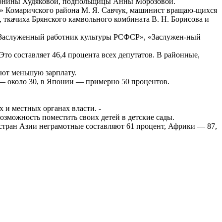
тонины Худяковой, подпольщицы Анны Морозовой.
й» Комаричского района М. Я. Савчук, машинист вращаю-щихся
, ткачиха Брянского камвольного комбината В. Н. Борисова и
«Заслуженный работник культуры РСФСР», «Заслужен-ный
то составляет 46,4 процента всех депутатов. В районные,
ают меньшую зарплату.
— около 30, в Японии — примерно 50 процентов.
и местных органах власти. -
зможность поместить своих детей в детские сады.
тран Азии неграмотные составляют 61 процент, Африки — 87,