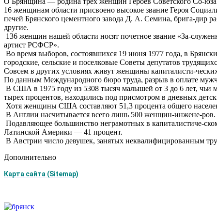
О Брянщина — родина трех женщин Героев Советского Со-юз
16 женщинам области присвоено высокое звание Героя Социал
печей Брянского цементного завода Д. А. Семина, брига-дир ра
другие.
136 женщин нашей области носят почетное звание «За-служ
артист РСФСР».
Во время выборов, состоявшихся 19 июня 1977 года, в Брянски
городские, сельские и поселковые Советы депутатов трудящихс
Совсем в других условиях живут женщины капиталисти-ческих
По данным Международного бюро труда, разрыв в оплате мужч
В США в 1975 году из 5308 тысяч малышей от 3 до 6 лет, чьи ма
тырех процентов, находились под присмотром в дневных детск
Хотя женщины США составляют 51,3 процента общего населения
В Англии насчитывается всего лишь 500 женщин-инжене-ров. Т
Подавляющее большинство неграмотных в капиталистиче-ском 
Латинской Америки — 41 процент.
В Австрии число девушек, занятых неквалифицированным тру
Дополнительно
Карта сайта (Sitemap)