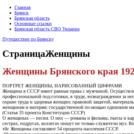
Главная
Брянск
Брянская область
Основные ссылки
Брянская область СВО Украина
Путешествие по Брянску
Страница
Женщины
Женщины Брянского края 1928
ПОРТРЕТ ЖЕНЩИНЫ, НАРИСОВАННЫЙ ЦИФРАМИ
Женщина в СССР имеет равные права с мужчиной. Осуществле
профессиональной под-готовки, в труде, вознаграждении за не
охране труда и здоровья женщин; правовой защитой, материал
женщинам и матерям; государственной по-мощью одиноким ма
(Статья 35 проекта Конституции СССР)
О женщинах — песни. О них — романы и фильмы, пьесы и кар
сестрах, подругах, коллегах пишут не только служители муз.
тйг Женщины составляют 54 процента населения СССР.