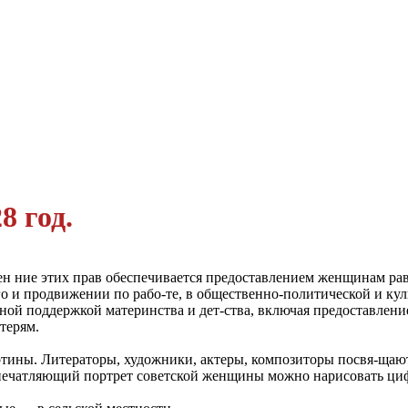
 год.
н ние этих прав обеспечивается предоставлением женщинам ра
го и продвижении по рабо-те, в общественно-политической и ку
ьной поддержкой материнства и дет-ства, включая предоставлен
терям.
тины. Литераторы, художники, актеры, композиторы посвя-щаю
 Впечатляющий портрет советской женщины можно нарисовать ци