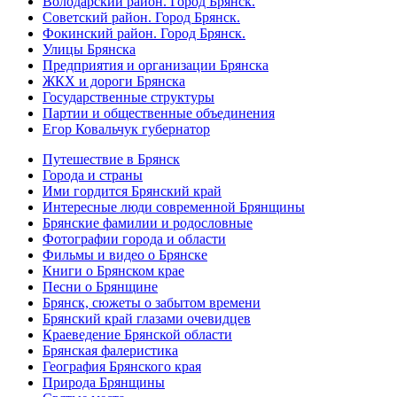
Володарский район. Город Брянск.
Советский район. Город Брянск.
Фокинский район. Город Брянск.
Улицы Брянска
Предприятия и организации Брянска
ЖКХ и дороги Брянска
Государственные структуры
Партии и общественные объединения
Егор Ковальчук губернатор
Путешествие в Брянск
Города и страны
Ими гордится Брянский край
Интересные люди современной Брянщины
Брянские фамилии и родословные
Фотографии города и области
Фильмы и видео о Брянске
Книги о Брянском крае
Песни о Брянщине
Брянск, сюжеты о забытом времени
Брянский край глазами очевидцев
Краеведение Брянской области
Брянская фалеристика
География Брянского края
Природа Брянщины