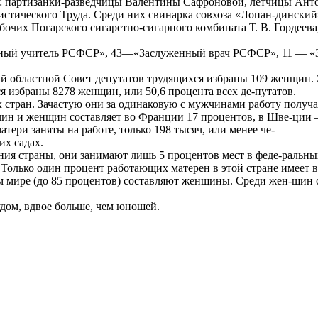
а: партизанки-разведчицы Валентины Сафроновой, летчицы Ан
истического Труда. Среди них свинарка совхоза «Лопан-дински
бочих Погарского сигаретно-сигарного комбината Т. В. Гордеева
енный учитель РСФСР», 43—«Заслуженный врач РСФСР», 11 — 
й областной Совет депутатов трудящихся избраны 109 женщин. Э
я избраны 8278 женщин, или 50,6 процента всех де-путатов.
 стран. Зачастую они за одинаковую с мужчинами работу получ
ин и женщин составляет во Франции 17 процентов, в Шве-ции 
тери заняты на работе, только 198 тысяч, или менее че-
их садах.
 страны, они занимают лишь 5 процентов мест в феде-ральных 
олько один процент работающих матерен в этой стране имеет во
мире (до 85 процентов) составляют женщины. Среди жен-щин с
дом, вдвое больше, чем юношей.