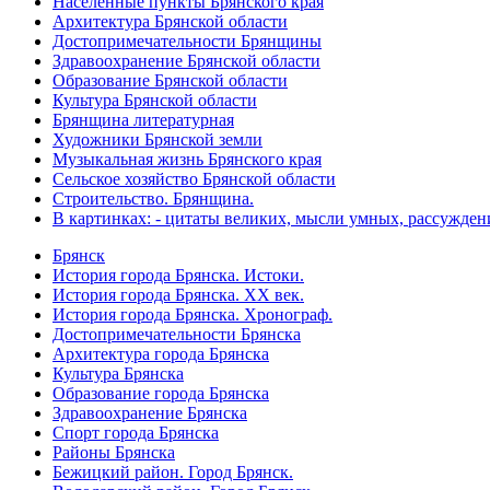
Населённые пункты Брянского края
Архитектура Брянской области
Достопримечательности Брянщины
Здравоохранение Брянской области
Образование Брянской области
Культура Брянской области
Брянщина литературная
Художники Брянской земли
Музыкальная жизнь Брянского края
Сельское хозяйство Брянской области
Строительство. Брянщина.
В картинках: - цитаты великих, мысли умных, рассужден
Брянск
История города Брянска. Истоки.
История города Брянска. XX век.
История города Брянска. Хронограф.
Достопримечательности Брянска
Архитектура города Брянска
Культура Брянска
Образование города Брянска
Здравоохранение Брянска
Спорт города Брянска
Районы Брянска
Бежицкий район. Город Брянск.