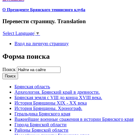
О Президенте Брянского теннисного клуба
Перевести страницу. Translation
Select Language
▼
Вход на личную страницу
Форма поиска
Поиск
Брянская область
Археология. Брянский край в древности.
Брянская земля с VIII до конца XVIII века.
История Брянщины XIX - XX века
История Брянщины. Хронограф.
Геральдика Брянского края
Важнейшие военные сражения в истории Брянского края
Города Брянской области
Районы Брянской области