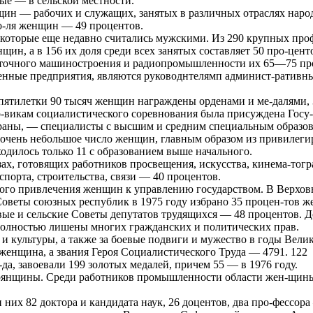
ые — в сельской местности.
ин — рабочих и служащих, занятых в различных отраслях народно
о-ля женщин — 49 процентов.
которые еще недавно считались мужскими. Из 290 крупных про
нщин, а в 156 их доля среди всех занятых составляет 50 про-цен
точного машиностроения и радиопромышленности их 65—75 про
нные предприятия, являются руководнтелямп админист-ративных
пятилетки 90 тысяч женщин награждены орденами и ме-далями,
-викам социалистического соревнования была присуждена Госу-
траны, — специалисты с высшим и средним специальным образо
 очень небольшое число женщин, главным образом из привилеги
одилось только 11 с образованием выше начального.
ах, готовящих работников просвещения, искусства, кинема-тог
порта, строительства, связи — 40 процентов.
го привлечения женщин к управлению государством. В Верховн
 Советы союзных республик в 1975 году избрано 35 процен-тов
-вые и сельские Советы депутатов трудящихся — 48 процентов. 
 полностью лишены многих гражданских и политических прав.
а и культуры, а также за боевые подвиги и мужество в годы Вел
 женщина, а звания Героя Социалистического Труда — 4791. 122
а, завоевали 199 золотых медалей, причем 55 — в 1976 году.
нщины. Среди работников промышленности области жен-щины со
их 82 доктора и кандидата наук, 26 доцентов, два про-фессора 