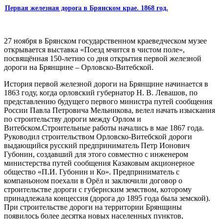
Первая железная дорога в Брянском крае. 1868 год.
27 ноября в Брянском государственном краеведческом музее
открывается выставка «Поезд мчится в чистом поле»,
посвящённая 150-летию со дня открытия первой железной
дороги на Брянщине – Орловско-Витебской.
История первой железной дороги на Брянщине начинается в
1863 году, когда орловский губернатор Н. В. Левашов, по
представлению будущего первого министра путей сообщения
России Павла Петровича Мельникова, велел начать изыскания
по строительству дороги между Орлом и
Витебском.Строительные работы начались в мае 1867 года.
Руководил строительством Орловско-Витебской дороги
выдающийся русский предприниматель Петр Ионович
Губонин, создавший для этого совместно с инженером
министерства путей сообщения Казаковым акционерное
общество «П.И. Губонин и Ко». Предприниматель с
компаньоном поехали в Орёл и заключили договор о
строительстве дороги с губернским земством, которому
принадлежала концессия (дорога до 1895 года была земской).
При строительстве дороги на территории Брянщины
появилось более десятка новых населенных пунктов,