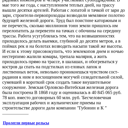
мае того же года, с наступлением теплых дней, на трассу
вышли десятки артелей. Работая с лопатой и тачкой от зари до
зари, строители-первопроходцы возводили мемляное полотно
будущей железной дороги. Труд был поистине каторжным и
не перечесть, сколько миллионов тонн земли пришлось им
перелопатить да перевезти на тачках с обочины на середину
трассы. Работа усугублялась тем, что на возвышенностях
прихо­дилось делать выемки, глубиной до десяти метров, а в
поймах рек и на болотах возводить насыпи такой же высоты.
И если к этому присовокупить, что землекопов днем и ночью
нестерпимо жалили комары, трепала малярия, а жить
приходилось прямо на трассе, в шалашах, и обогреваться у
костров да спать на подстилках из еловых лапок и
лиственных веток, невольно проникнешься чувством сост­
радания к ним и восхищением могучей созидательной силой,
су­мевшей в короткий срок создать такое внушительное
сооружение. Земская Орловско-Витебская железная дорога
была построена В 1868 году и оценивалась в 40 845 065 руб.
78 коп. вместо до­говорных 60 млн. руб. 'Бесчеловечная
эксплуатация рабочих и жульнические приемы на
строительстве дороги дали компании
"
Губонин и К "
.......................
Пролегли первые рельсы