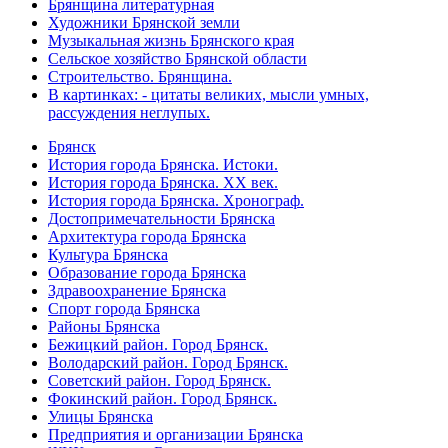
Брянщина литературная
Художники Брянской земли
Музыкальная жизнь Брянского края
Сельское хозяйство Брянской области
Строительство. Брянщина.
В картинках: - цитаты великих, мысли умных,
рассуждения неглупых.
Брянск
История города Брянска. Истоки.
История города Брянска. XX век.
История города Брянска. Хронограф.
Достопримечательности Брянска
Архитектура города Брянска
Культура Брянска
Образование города Брянска
Здравоохранение Брянска
Спорт города Брянска
Районы Брянска
Бежицкий район. Город Брянск.
Володарский район. Город Брянск.
Советский район. Город Брянск.
Фокинский район. Город Брянск.
Улицы Брянска
Предприятия и организации Брянска