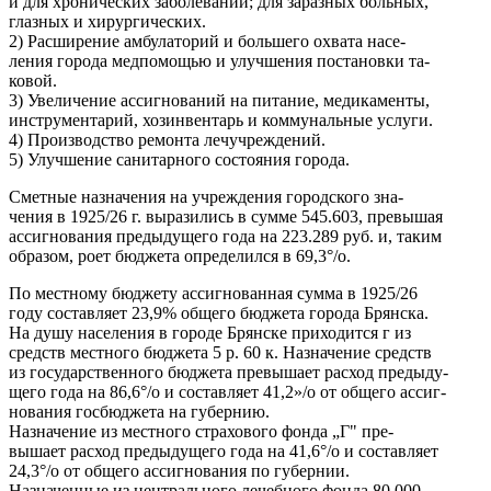
и для хронических заболеваний; для заразных больных,
глазных и хирургических.
2) Расширение амбулаторий и большего охвата насе-
ления города медпомощью и улучшения постановки та-
ковой.
3) Увеличение ассигнований на питание, медикаменты,
инструментарий, хозинвентарь и коммунальные услуги.
4) Производство ремонта лечучреждений.
5) Улучшение санитарного состояния города.
Сметные назначения на учреждения городского зна-
чения в 1925/26 г. выразились в сумме 545.603, превышая
ассигнования предыдущего года на 223.289 руб. и, таким
образом, роет бюджета определился в 69,3°/о.
По местному бюджету ассигнованная сумма в 1925/26
году составляет 23,9% общего бюджета города Брянска.
На душу населения в городе Брянске приходится г из
средств местного бюджета 5 р. 60 к. Назначение средств
из государственного бюджета превышает расход предыду-
щего года на 86,6°/o и составляет 41,2»/о от общего ассиг-
нования госбюджета на губернию.
Назначение из местного страхового фонда „Г" пре-
вышает расход предыдущего года на 41,6°/о и составляет
24,3°/о от общего ассигнования по губернии.
Назначенные из центрального лечебного фонда 80.000