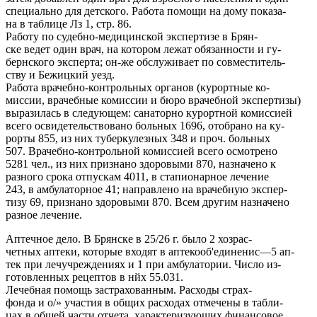
специально для детского. Работа помощи на дому показа-
на в таблице Лз 1, стр. 86.
Работу по судебно-медицинской экспертизе в Брян-
ске ведет один врач, на котором лежат обязанности и гу-
бернского эксперта; он-же обслуживает по совместитель-
ству и Бежицкий уезд.
Работа врачебно-контрольных органов (курортные ко-
миссии, врачебные комиссии и бюро врачебной экспертизы)
выразилась в следующем: санаторно курортной комиссией
всего освидетельствовано больных 1696, отобрано на ку-
рорты 855, из них туберкулезных 348 и проч. больных
507. Врачебно-контрольной комиссией всего осмотрено
5281 чел., из них признано здоровыми 870, назначено к
разного срока отпускам 4011, в стапионарное лечение
243, в амбулаторное 41; направлено на врачебную экспер-
тизу 69, признано здоровыми 870. Всем другим назначено
разное лечение.
Аптечное дело. В Брянске в 25/26 г. было 2 хозрас-
четных аптеки, которые входят в аптекооб'единенис—5 ап-
тек при лечучреждениях и 1 при амбулатории. Число из-
готовленных рецептов в нйх 55.031.
Лечебная помощь застрахованным. Расходы страх-
фонда и о/» участия в общих расходах отмечены в табли-
цах в общей части отчета, характеризующих финансовое .