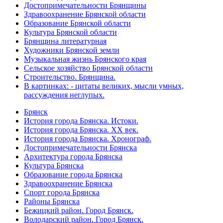
Достопримечательности Брянщины
Здравоохранение Брянской области
Образование Брянской области
Культура Брянской области
Брянщина литературная
Художники Брянской земли
Музыкальная жизнь Брянского края
Сельское хозяйство Брянской области
Строительство. Брянщина.
В картинках: - цитаты великих, мысли умных,
рассуждения неглупых.
Брянск
История города Брянска. Истоки.
История города Брянска. XX век.
История города Брянска. Хронограф.
Достопримечательности Брянска
Архитектура города Брянска
Культура Брянска
Образование города Брянска
Здравоохранение Брянска
Спорт города Брянска
Районы Брянска
Бежицкий район. Город Брянск.
Володарский район. Город Брянск.