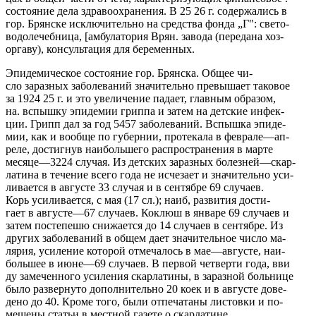
состояние дела здравоохранения. В 25 26 г. содержались в
гор. Брянске исключительно на средства фонда „Г": свето-
водолечебница, [амбулатория Врян. завода (передана хоз-
оргаву), консультация для беременных.
Эпидемическое состояние гор. Брянска. Общее чи-
сло заразных заболеваний значительно превышает таковое
за 1924 25 г. и это увеличение падает, главным образом,
на. вспышку эпидемии гриппа и затем на детские инфек-
ции. Грипп дал за год 5457 заболеваний. Вспышка эпиде-
мии, как и вообще по губернии, протекала в феврале—ап-
реле, достигнув наибольшего распространения в марте
месяце—3224 случая. Из детских заразных болезней—скар-
латина в течение всего года не исчезает и значительно уси-
ливается в августе 33 случая и в сентябре 69 случаев.
Корь усиливается, с мая (17 сл.); наиб, развития дости-
гает в августе—67 случаев. Коклюш в январе 69 случаев и
затем постепешю снижается до 14 случаев в сентябре. Из
других заболеваний в общем дает значительное число ма-
лярия, усиление которой отмечалось в мае—августе, наи-
большее в июне—69 случаев. В первой четверти года, вви
ду замеченного усиления скарлатины, в заразной больнице
было развернуто дополнительно 20 коек и в августе дове-
дено до 40. Кроме того, были отпечатаны листовки и по-
мещены статьи в местной газете о скарлатине.