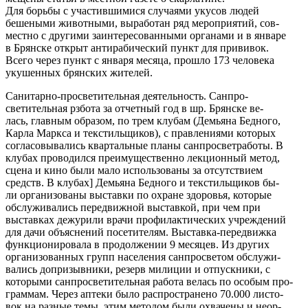
Для борьбы с участившимися случаями укусов людей
бешеными животными, выработан ряд мероприятий, сов-
местно с другими заинтересованными органами и в январе
в Брянске открыт антирабический пункт для прививок.
Всего через пункт с января месяца, прошло 173 человека
укушенных брянских жителей.
Санитарно-просветительная деятельность. Санпро-
светительная рзбота за отчетный год в шр. Брянске ве-
лась, главным образом, по трем клубам (Демьяна Бедного,
Карла Маркса и текстильщиков), с правлениями которых
согласовывались квартальные планы санпросветработы. В
клубах проводился преимущественно лекционный метод,
сцена и кино были мало использованы за отсутствием
средств. В клубах] Демьяна Бедного и текстильщиков бы-
ли организованы выставки по охране здоровья, которые
обслуживались передвижной выставкой, при чем при
выставках дежурили врачи профилактических учреждений
для дачи объяснений посетителям. Выставка-передвижка
функционировала в продолжении 9 месяцев. Из других
организованных групп населения санпросветом обслужи-
вались допризывники, резерв милиции и отпускники, с
которыми санпросветительная работа велась по особым про-
граммам. Через аптеки было распространено 70.000 листо-
вок на разные темы, этим методом были охвачены и неор-