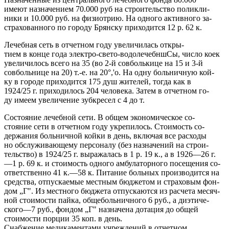
имеют назначением 70.000 руб на строительство поликли-
ники и 10.000 руб. на физиотрию. На одного активного за-
страхованного по городу Брянску приходится 12 р. 62 к.
Лечебная сеть в отчетном году увеличилась откры-
тием в конце года электро-свето-водолечебншСы, число коек
увеличилось всего на 35 (во 2-й совболькице на 15 и 3-й
совбольнице на 20) т.-е. на 20°,'о. На одну больничную кой-
ку в городе приходится 175 душ жителей, тогда как в
1924/25 г. приходилось 204 человека. Затем в отчетном го-
ду имеем увеличение зубкресел с 4 до т.
Состояние лечебной сети. В общем экономическое со-
стояние сети в отчетном году укрепилось. Стоимость со-
держания больничной койки в день, включая все расходы
но обслуживающему персоналу (без назначений на строи-
тельство) в 1924/25 г. выражалась в 1 р. 19 к., а в 1926—26 г.
—1 р. 69 к. и стоимость одного амбулаторного посещения со-
ответственно 41 к.—58 к. Питание больных производится на
средства, отпускаемые местным бюджетом и страховым фон-
дом „Г". Из местного бюджета отпускаются из расчета месяч-
ной стоимости пайка, общебольничного 6 руб., а диэтиче-
ского—7 руб., фондом „Г" назначена дотация до общей
стоимости порции 35 коп. в день.
Снабжение медикаментами учреждений в отчетном