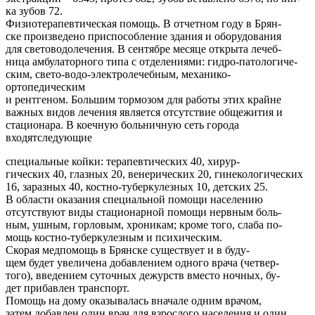
ка зубов 72.
Физиотерапевтическая помощь. В отчетном году в Брян-
ске произведено приспособление здания и оборудования
для световодолечения. В сентябре месяце открыта лечеб-
ница амбулаторного типа с отделениями: гидро-патологиче-
ским, свето-водо-электролечебным, механико-
ортопедическим
и рентгеном. Большим тормозом для работы этих крайне
важных видов лечения является отсутствие общежития и
стационара. В коечную больничную сеть города
входятследующие
специальные койки: терапевтических 40, хирур-
гических 40, глазных 20, венерических 20, гинекологических
16, заразных 40, костно-туберкулезных 10, детских 25.
В области оказания специальной помощи населению
отсутствуют виды стационарной помощи нервным боль-
ным, ушным, горловым, хроникам; кроме того, слаба по-
мощь костно-туберкулезным и психическим.
Скорая медпомощь в Брянске существует и в буду-
щем будет увеличена добавлением одного врача (четвер-
того), введением суточных дежурств вместо ночных, бу-
дет прибавлен транспорт.
Помощь на дому оказывалась вначале одним врачом,
затем добавлен один врач для взрослого населения и один