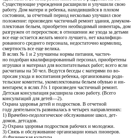
Существующие учреждения расширили и улучшили свою
работу. Дом матери и ребенка, находившийся в плохом
состоянии, за отчетный период несколько улучшил свое
положение: произведен частичный ремонт здания, домуком-
плектован бельем, приобретен необходимый инвентарь, дом
разгружен от переростков; в отношении же ухода за детьми
все еще остается желать много лучшего, нет квалифици-
рованного среднего персонала, недостаточно кормилиц,
смертность все еще велика.
В яслях № 1 и 2 улучшены нормы питания, частич-
но подобран квалифицированный персонал, приобретены
игрушки и материал для воспитательных работ; всего ясли
расчитаны на 50 чел. Ведутся беседы с матерями по во-
просам ухода и воспитания ребенка, организованы роди-
тельские комитеты, укомплектованы бельем обувью и ин-
вентарем; в яслях J\!s 1 произведен частичный ремонт.
Детская консультация расширила свою работу. (Всего
консультаций для детей—2).
Охрана здоровья детей и подростков. В отчетной
году деятельность развивалась в четырех направлениях:
1) Врачебно-педологическое обслуживание школ, дет-
домов, детсадов.
2) Охрана здоровья подростков рабочих и молодежи.
3) Связь и обслуживание организации юных пионеров.
4) Физическая культура.