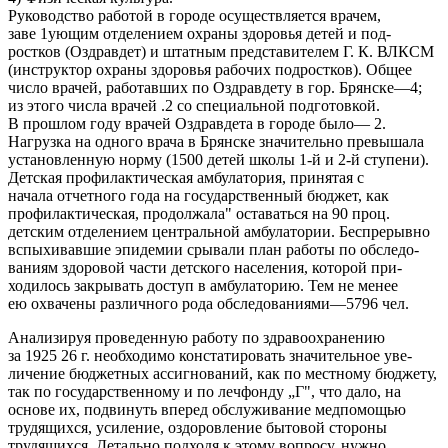
Руководство работой в городе осуществляется врачем,
заве 1ующим отделением охраны здоровья детей и под-
ростков (Оздравдет) и штатным представителем Г. К. ВЛКСМ
(инструктор охраны здоровья рабочих подростков). Общее
число врачей, работавших по Оздравдету в гор. Брянске—4;
из этого числа врачей .2 со специальной подготовкой.
В прошлом году врачей Оздравдета в городе было— 2.
Нагрузка на одного врача в Брянске значительно превышала
установленную норму (1500 детей школы 1-й и 2-й ступени).
Детская профилактическая амбулатория, принятая с
начала отчетного года на государственный бюджет, как
профилактическая, продолжала" оставаться на 90 проц.
детским отделением центральной амбулатории. Беспрерывно
вспыхивавшие эпидемии срывали план работы по обследо-
ваниям здоровой части детского населения, которой при-
ходилось закрывать доступ в амбулаторию. Тем не менее
ею охвачены различного рода обследованиями—5796 чел.
Анализируя проведенную работу по здравоохранению
за 1925 26 г. необходимо констатировать значительное уве-
личение бюджетных ассигнований, как по местному бюджету,
так по государственному и по лечфонду „Г", что дало, на
основе их, подвинуть вперед обслуживание медпомощью
трудящихся, усиление, оздоровление бытовой стороны
трудящихся. Детально подходя к этому вопросу, нужно