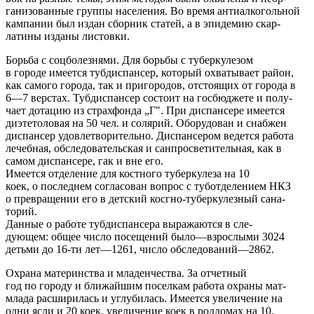
ганизованные группы населения. Во время антиалкогольной
кампании был издан сборник статей, а в эпидемию скар-
латины изданы листовки.
Борьба с соцболезнями. Для борьбы с туберкулезом
в городе имеется тубдиспансер, который охватывает район,
как самого города, так и пригородов, отстоящих от города в
6—7 верстах. Тубдиспансер состоит на госбюджете и полу-
чает дотацию из страхфонда „Г". При диспансере имеется
диэтетоловая на 50 чел. и солярий. Оборудован и снабжен
диспансер удовлетворительно. Диспансером ведется работа
лечебная, обследовательская и санпросветительная, как в
самом диспансере, гак и вне его.
Имеется отделение для костного туберкулеза на 10
коек, о последнем согласован вопрос с туботделением НКЗ
о превращении его в детский косгно-туберкулезный сана-
торий.
Данные о работе тубдиспансера выражаются в сле-
дующем: общее число посещений было—взрослыми 3024
детьми до 16-ти лет—1261, число обследований—2862.
Охрана материнства и младенчества. За отчетный
год по городу и ближайшим поселкам работа охраны мат-
млада расширилась и углубилась. Имеется увеличение на
одни ясли и 20 коек, увеличение коек в роддомах на 10.