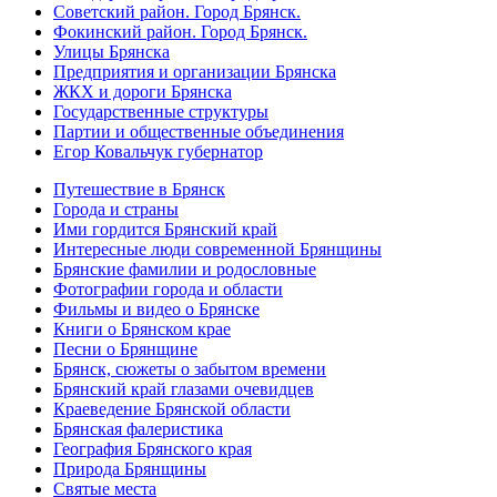
Советский район. Город Брянск.
Фокинский район. Город Брянск.
Улицы Брянска
Предприятия и организации Брянска
ЖКХ и дороги Брянска
Государственные структуры
Партии и общественные объединения
Егор Ковальчук губернатор
Путешествие в Брянск
Города и страны
Ими гордится Брянский край
Интересные люди современной Брянщины
Брянские фамилии и родословные
Фотографии города и области
Фильмы и видео о Брянске
Книги о Брянском крае
Песни о Брянщине
Брянск, сюжеты о забытом времени
Брянский край глазами очевидцев
Краеведение Брянской области
Брянская фалеристика
География Брянского края
Природа Брянщины
Святые места