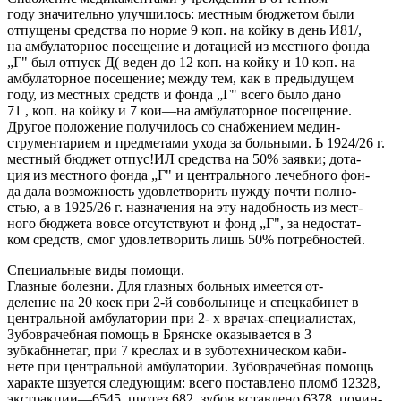
году значительно улучшилось: местным бюджетом были
отпущены средства по норме 9 коп. на койку в день И81/,
на амбулаторное посещение и дотацией из местного фонда
„Г" был отпуск Д( веден до 12 коп. на койку и 10 коп. на
амбулаторное посещение; между тем, как в предыдущем
году, из местных средств и фонда „Г" всего было дано
71 , коп. на койку и 7 кои—на амбулаторное посещение.
Другое положение получилось со снабжением медин-
струментарием и предметами ухода за больными. Ь 1924/26 г.
местный бюджет отпус!ИЛ средства на 50% заявки; дота-
ция из местного фонда „Г" и центрального лечебного фон-
да дала возможность удовлетворить нужду почти полно-
стью, а в 1925/26 г. назначения на эту надобность из мест-
ного бюджета вовсе отсутствуют и фонд „Г", за недостат-
ком средств, смог удовлетворить лишь 50% потребностей.
Специальные виды помощи.
Глазные болезни. Для глазных больных имеется от-
деление на 20 коек при 2-й совбольнице и спецкабинет в
центральной амбулатории при 2- х врачах-специалистах,
Зубоврачебная помощь в Брянске оказывается в 3
зубкабннетаг, при 7 креслах и в зуботехническом каби-
нете при центральной амбулатории. Зубоврачебная помощь
характе шзуется следующим: всего поставлено пломб 12328,
экстракции—6545, протез 682, зубов вставлено 6378, почин-