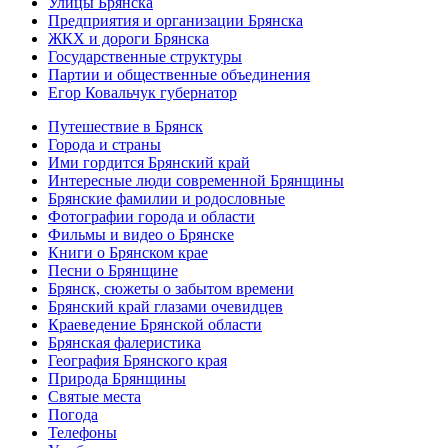
Улицы Брянска
Предприятия и организации Брянска
ЖКХ и дороги Брянска
Государственные структуры
Партии и общественные объединения
Егор Ковальчук губернатор
Путешествие в Брянск
Города и страны
Ими гордится Брянский край
Интересные люди современной Брянщины
Брянские фамилии и родословные
Фотографии города и области
Фильмы и видео о Брянске
Книги о Брянском крае
Песни о Брянщине
Брянск, сюжеты о забытом времени
Брянский край глазами очевидцев
Краеведение Брянской области
Брянская фалеристика
География Брянского края
Природа Брянщины
Святые места
Погода
Телефоны