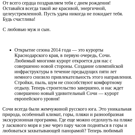
От всего сердца поздравляем тебя с днем рождения!
Оставайся всегда такой же красивой, энергичной,
целеустремленной. Пусть удача никогда не покидает тебя.
Будь счастлива!
С любовью муж и сын.
Открытие сезона 2014 года — это курорты
Краснодарского края, в первую очередь, Сочи.
Любимый многими курорт откроет­ся для нас с
совершенно новой стороны. Создание олимпийской
инфраструктуры в течение предыдущих пяти лет
немного снизи­ло привлекательность этого направления.
Стройки, пыль, шум не способствуют комфортному
отдыху. Теперь строительство завер­шено, и нас ждет
совершенно новый удивительный Сочи — курорт
европейского уровня!
Сочи всегда были жемчужиной русского юга. Это уникальная
природа, особенный климат, горы, пляжи и разнообразная
экс­курсионная программа. Где еще можно отдохнуть на пляже
у ла­скового моря и уже через пару часов подняться в горы и
любовать­ся захватывающей панорамой? Теперь любимый