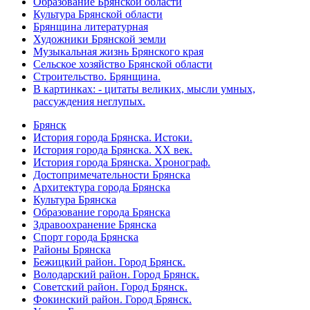
Образование Брянской области
Культура Брянской области
Брянщина литературная
Художники Брянской земли
Музыкальная жизнь Брянского края
Сельское хозяйство Брянской области
Строительство. Брянщина.
В картинках: - цитаты великих, мысли умных,
рассуждения неглупых.
Брянск
История города Брянска. Истоки.
История города Брянска. XX век.
История города Брянска. Хронограф.
Достопримечательности Брянска
Архитектура города Брянска
Культура Брянска
Образование города Брянска
Здравоохранение Брянска
Спорт города Брянска
Районы Брянска
Бежицкий район. Город Брянск.
Володарский район. Город Брянск.
Советский район. Город Брянск.
Фокинский район. Город Брянск.