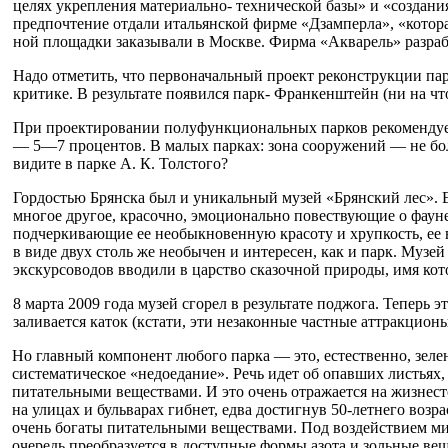
целях укрепления материально- технической базы» и «соз­дани
предпочтение от­дали итальянской фир­ме «Дзамперла», «котор
ной площадки заказывали в Москве. Фирма «Аква­рель» разрабо
Надо отметить, что первоначальный проект реконструкции па
критике. В ре­зультате появился парк- Франкенштейн (ни на чт
При проектирова­нии полуфункциональ­ных парков рекоменду­е
— 5—7 процентов. В малых парках: зона со­оружений — не бол
видите в парке А. К. Толстого?
Гордостью Брянска был и уникальный музей «Брянский лес». Еще
многое другое, красочно, эмоци­онально повествующие о фауне 
подчеркивающие ее необыкновенную красоту и хрупкость, ее ве
в виде двух столь же необычен и ин­тересен, как и парк. Му­
экскурсоводов вводили в царство сказочной при­роды, имя кото
8 марта 2009 года му­зей сгорел в результате поджога. Теперь
заливается каток (кстати, эти неза­конные частные аттракци­о
Но главный компо­нент любого парка — это, естественно, зелен
систематическое «недоедание». Речь идет об опавших листьях,
питательными веществами. И это очень отражается на жизнестой
на улицах и бульварах гибнет, едва достигнув 50-летнего возр
очень бога­ты питательными веще­ствами. Под воздействием м
очередь преобразу­ется в доступные формы азота и зольные вещ