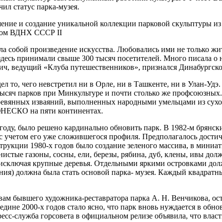
ил статус пар­ка-музея.
шение и соз­дание уникальной коллек­ции парковой скульптуры и
омом ВДНХ СССР II
ла собой произведение искусства. Любовались ими не толь­ко жит
здесь принимали свы­ше 300 тысяч посетителей. Много писала о 
ве­дущий «Клуба путеше­ственников», признался Динабургскому
то, чего невстретил ни в Орле, ни в Ташкенте, ни в Улан-Удэ. 
тысяч парков при Минкультуре и почти столько же про­фсоюзных. 
еревянных извая­ний, выполненных народ­ными умельцами из сухо
ЮНЕСКО на пяти континентах.
 году, было решено кардинально обно­вить парк. В 1982-м брян­
 учетом его уже сложив­шегося профиля. Предпо­лагалось достич
трукции 1980-х годов было создание зеле­ного массива, в миниа
нистые га­зоны, сосны, ели, березы, рябина, дуб, клены, ивы д
 исключая крупные дере­вья. Отдельными яркими островками дол
ия) должна была стать основой парка- музея. Каждый квадрат­ны
овам бывше­го художника-реставрато­ра парка А. Н. Венчикова, о
­редине 2000-х годов ста­ло ясно, что парк вновь нуждается в о
сс-служба горсовета в официальном релизе объявила, что вла­сти