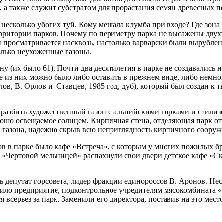
, а также служит суб­стратом для прорастания семян древесных 
 не­сколько убогих туй. Кому мешала клумба при входе? Где зон
рритории парков. Почему по пери­метру парка не высажены двух
и просматривается на­сквозь, настолько варвар­ски были вырубле
олько неухо­женные газоны.
 (их было 61). Почти два десятилетия в парке не создавались н
се из них можно было либо оставить в прежнем виде, либо не­мн
ов, В. Орлов и Ставцев, 1985 год, дуб), который был создан к 
 разбить ху­дожественный газон с аль­пийскими горками и сти­лиз
о­шо освещаемое солнцем. Кирпичная стена, отде­ляющая парк от 
 газона, надежно скрыв всю не­приглядность кирпичного сооруже
одов в пар­ке было кафе «Встреча», с которым у многих по­жилых
с «Чертовой мельни­цей» распахнули свои две­ри детское кафе «
 депутат горсовета, лидер фрак­ции единороссов В. Аро­нов. Нес
ило предприятие, под­контрольное учредителям мясокомбината «С
серьез за парк. Заменили его дирек­тора, поставив на это ме­ст