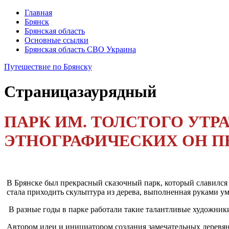
Главная
Брянск
Брянская область
Основные ссылки
Брянская область СВО Украина
Путешествие по Брянску
Страница
заурядный
ПАРК ИМ. ТОЛСТОГО УТР
ЭТНОГРАФИЧЕСКИХ ОН ПЕ
В Брянске был пре­красный сказочный парк, который славился 
стала приходить скуль­птура из дерева, выпол­ненная руками 
В разные годы в парке работали такие талант­ливые художник
Автором идеи и ини­циатором создания за­мечательных дерев