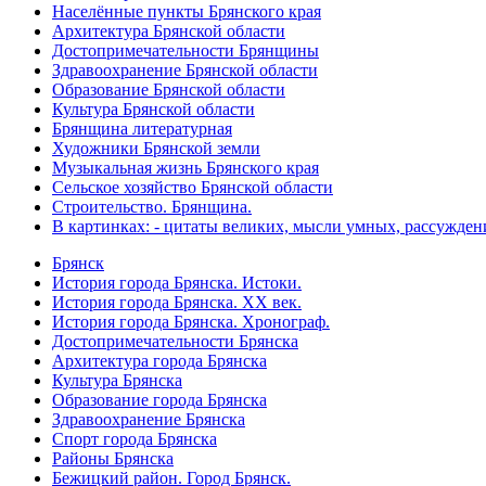
Населённые пункты Брянского края
Архитектура Брянской области
Достопримечательности Брянщины
Здравоохранение Брянской области
Образование Брянской области
Культура Брянской области
Брянщина литературная
Художники Брянской земли
Музыкальная жизнь Брянского края
Сельское хозяйство Брянской области
Строительство. Брянщина.
В картинках: - цитаты великих, мысли умных, рассужден
Брянск
История города Брянска. Истоки.
История города Брянска. XX век.
История города Брянска. Хронограф.
Достопримечательности Брянска
Архитектура города Брянска
Культура Брянска
Образование города Брянска
Здравоохранение Брянска
Спорт города Брянска
Районы Брянска
Бежицкий район. Город Брянск.