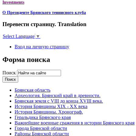
Investments
О Президенте Брянского теннисного клуба
Перевести страницу. Translation
Select Language
▼
Вход на личную страницу
Форма поиска
Поиск
Брянская область
Археология. Брянский край в древности.
Брянская земля с VIII до конца XVIII века.
История Брянщины XIX - XX века
История Брянщины. Хронограф.
Геральдика Брянского края
Важнейшие военные сражения в истории Брянского края
Города Брянской области
Районы Брянской области