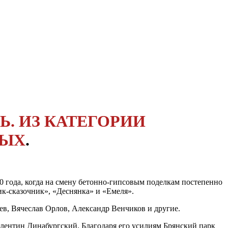
. ИЗ КАТЕГОРИИ
НЫХ
.
60 года, когда на смену бетонно-гипсовым поделкам постепенно
ик-сказочник», «Деснянка» и «Емеля».
в, Вячеслав Орлов, Александр Венчи­ков и другие.
алентин Динабургский. Благодаря его усилиям Брянский парк