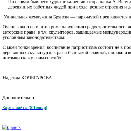
По словам бывшего художника-реставратора парка А. Венчико
деревянных работных людей при вхо­де, резные строения и д
Уникальная жемчужи­на Брянска — парк-музей превращается в 
Очень важно и то, что кроме нарушения градостроительного, ле
авторские права, в т.ч. скульпторов, защи­щаемые международн
уголовным законода­тельством!
С моей точки зрения, воспитание патриотизма состоит не в по
деревян­ных скульптур как раз и был такой славной, ши­роко 
потомки скажут нам спасибо.
Надежда КОЧЕГАРОВА.
Дополнительно
Карта сайта (Sitemap)