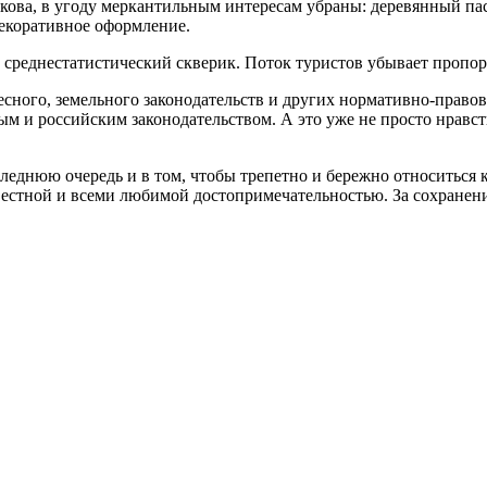
ва, в уго­ду меркантильным инте­ресам убраны: деревян­ный пасп
е­коративное оформление.
средне­статистический скверик. Поток туристов убывает пропо
с­ного, земельного зако­нодательств и других нормативно-правов
ым и российским законода­тельством. А это уже не просто нравс
следнюю очередь и в том, чтобы трепетно и бережно от­носиться
известной и всеми любимой достопримеча­тельностью. За сохране­