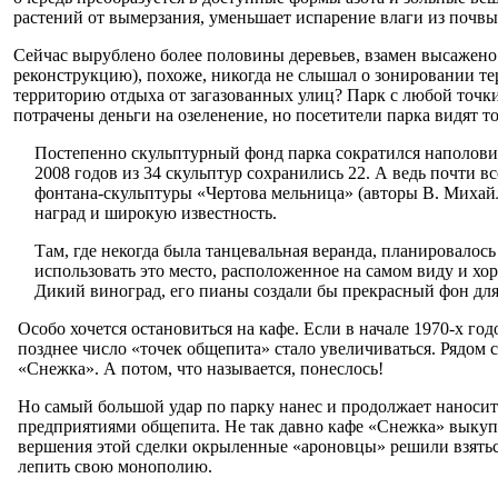
растений от вымерзания, уменьша­ет испарение влаги из по­чвы
Сейчас вырублено бо­лее половины дере­вьев, взамен высажено
реконструкцию), похоже, никогда не слышал о зо­нировании те
террито­рию отдыха от загазован­ных улиц? Парк с любой точк
потрачены деньги на озеленение, но посетители парка видят т
Постепенно скульптур­ный фонд парка сократился наполовину
2008 годов из 34 скульптур сохранились 22. А ведь почти в
фонтана-скуль­птуры «Чертова мельни­ца» (авторы В. Михайл
наград и широкую извест­ность.
Там, где некогда была танцевальная веранда, планировалось
использовать это место, расположенное на самом виду и хор
Дикий виноград, его пианы создали бы пре­красный фон для
Особо хочется остано­виться на кафе. Если в на­чале 1970-х г
позднее число «точек общепита» стало увеличиваться. Ря­дом 
«Снежка». А потом, что называется, понеслось!
Но самый большой удар по парку нанес и продол­жает наносить
предприя­тиями общепита. Не так давно кафе «Снежка» вы­куп
вершения этой сделки окрыленные «ароновцы» решили взяться в
лепить свою монополию.