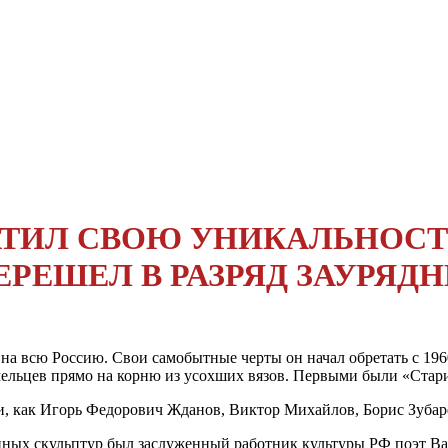
АТИЛ СВОЮ УНИКАЛЬНОСТЬ
РЕШЕЛ В РАЗРЯД ЗАУРЯД
на всю Россию. Свои самобыт­ные черты он начал обре­тать с 19
умель­цев прямо на корню из усохших вязов. Первыми были «Стар
и, как Игорь Федорович Жда­нов, Виктор Михайлов, Борис Зубаре
янных скульптур был заслужен­ный работник культуры РФ поэт В