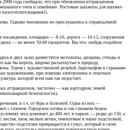
я 2008 года сообщало, что при обновлении аттрак­ционов
 смешанного типа и семейная». Росто­вые шахматы для шахмат­
и налогоплательщиков!).
Думы. Однако чиновники не прислушались к спра­ведливой
 насаж­дения; площадки — 8-10, дороги — 10-13, соору­жения
тдыха — не менее 50-60 процентов. Вы что- нибудь подобное
есь в двух залах раз­местятся экспонаты, дио­рама, стенды и
о как бы ворота, ши­роко распахнутые в при­роду,
ека. Терем с художе­ственной резьбой, барелье­фом и стражами
енные ху­дожниками, при помощи электроники и опытных
ультура, которой всем нам так недостает.
увных аттракционов, частично — как картодром; зимой
тивопожар­ной безопасности).
ричинам, в т.ч. от бурь и болезней. Одна из них —
ют с газонов. Го­родские почвы и так слиш­ком бедны
ловиях леса доживает до 400 лет, в пар­ках — редко до 150, а
ли­стья, хвоя, мелкие вет­ки, именуемые в науке подстилкой,
е­ство подстилки превра­щается в гумус, который в свою
ме того, подстил­ка предохраняет поверх­ностные корни