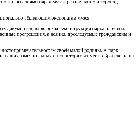
орт с регалиями парка-музея, резное пан­но и хоровод
рционально убыва­ющим экспонатам музея.
ых до­кументов, варварская ре­конструкция парка на­рушила
твенные пре­грешения, а деяния, пре­следуемые гражданским и
 к достопримеча­тельностям своей малой родины. А парк
ние наших замечатель­ных и неповторимых мест в Брянске наши