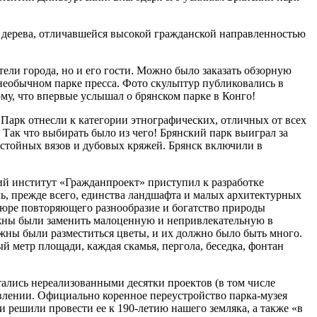
з дерева, отличавшейся высокой гражданской на­правленностью
ели города, но и его гости. Можно было зака­зать обзорную
необыч­ном парке пресса. Фото скульптур публиковались в
, что впер­вые услышал о брянском парке в Конго!
Парк отнесли к категории этнографических, отлич­ных от всех
Так что выби­рать было из чего! Брян­ский парк выиграл за
­стойных вязов и дубовых кряжей. Брянск включи­ли в
ский институт «Гражданпроект» приступил к разработке
ь, прежде всего, единства ландшаф­та и малых архитектурных
тюре повторяющего разнообра­зие и богатство природы
олжны были заменить малоценную и непривле­кательную в
жны были разместиться цветы, и их должно было быть много.
й метр площади, каждая скамья, пергола, беседка, фонтан
стались нереализован­ными десятки проектов (в том числе
бновлении. Официально коренное переустройство парка-му­зея
 решили провести ее к 190-летию нашего зем­ляка, а также «в