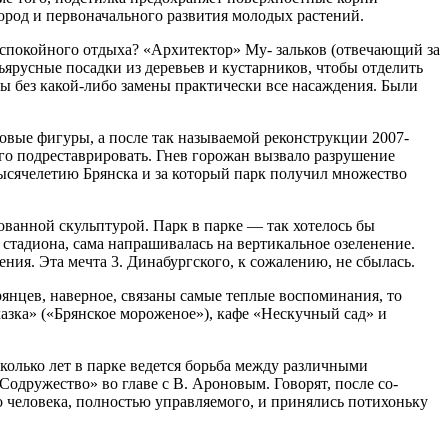
пород и первоначального разви­тия молодых растений.
а спокойного от­дыха? «Архитектор» Му- зальков (отвечающий за
ъярусные посадки из деревьев и кустарников, чтобы отделить
ны без какой-либо замены прак­тически все насаждения. Были
о­вые фигуры, а после так называемой реконструк­ции 2007-
ого подреставрировать. Гнев горожан вызвало раз­рушение
тысячеле­тию Брянска и за который парк получил множество
ованной скульптурой. Парк в парке — так хо­телось бы
стадио­на, сама напрашивалась на вертикальное озелене­ние.
ния. Эта мечта 3. Динабургского, к сожалению, не сбылась.
 брянцев, наверное, связаны самые теплые воспоминания, то
Сказка» («Брянское мороженое»), кафе «Нескучный сад» и
колько лет в пар­ке ведется борьба между различными
одруже­ство» во главе с В. Ароновым. Говорят, после со­
о человека, полностью управляемого, и приня­лись потихоньку