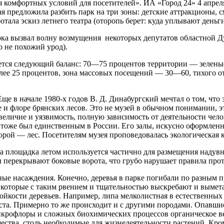
я комфортных ус­ловий для посетителей». ИА «Город 24» 4 апрел
ая предложила разбить парк на три зоны: детские ат­тракционы,
тала эскиз летнего театра (оторопь бе­рет: куда уплывают деньг
рка вы­звал волну возмущения некото­рых депутатов областной 
о не похожий урод).
тся следующий баланс: 70—75 процентов терри­тории — зеленые
ее 25 процентов, зона массовых посещений — 30—60, ти­хого о
 в на­чале 1980-х годов В. Д. Динабургский мечтал о том, что зд
и флоре брян­ских лесов. Это не музей в обычном понимании, эт
личие и уязвимость, полную за­висимость от деятельности челов
зей тоже был единствен­ным в России. Его залы, искусно оформл
рой — лес. Посетителям музея пропо­ведовалась экологическая к
 эта пло­щадка летом используется частично для размещения над
ны перекрывают боковые ворота, что грубо наруша­ет правила про
ые на­саждения. Конечно, дере­вья в парке погибали по разным п
 которые с таким рвением и тща­тельностью выскребают и вымета
­кости деревьев. Например, липа мелколистная в есте­ственных ус
аста. Примерно то же происходит и с другими породами. Опавшие 
икрофлоры и сложных биохимических процес­сов органическое вещ
ества, столь необходимые для жизнедеятельности расте­ний. Кро