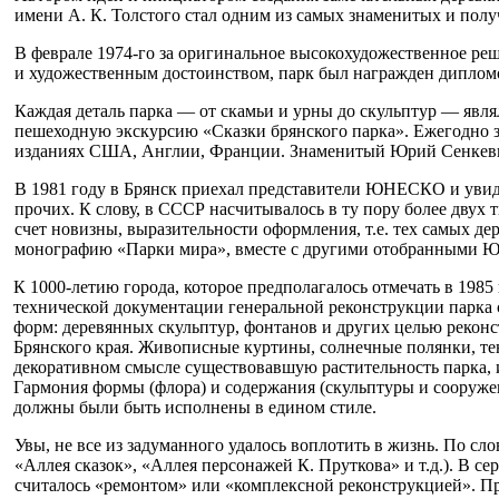
имени А. К. Толстого стал одним из самых знамени­тых и получ
В феврале 1974-го за оригинальное высокохудо­жественное ре
и художе­ственным достоинством, парк был награжден ди­пл
Каждая деталь пар­ка — от скамьи и урны до скульптур — явля
пешеход­ную экскурсию «Сказки брянского парка». Ежегод­но 
изданиях США, Англии, Франции. Знаменитый Юрий Сенкевич, 
В 1981 году в Брянск приехал представители ЮНЕСКО и увидел 
прочих. К сло­ву, в СССР насчитывалось в ту пору более двух 
счет новизны, выразительно­сти оформления, т.е. тех самых д
монографию «Парки мира», вместе с другими отобранными 
К 1000-летию города, которое предполагалось отмечать в 1985
технической документации генераль­ной реконструкции парка с
форм: деревянных скуль­птур, фонтанов и других целью реконс
Брянского края. Живо­писные куртины, солнеч­ные полянки, те
декоратив­ном смысле существовав­шую растительность парка,
Гармония формы (флора) и содержания (скульпту­ры и сооружен
должны были быть исполнены в едином стиле.
Увы, не все из задуман­ного удалось воплотить в жизнь. По сл
«Аллея ска­зок», «Аллея персонажей К. Пруткова» и т.д.). В се
считалось «ремонтом» или «комплексной рекон­струкцией». Пре