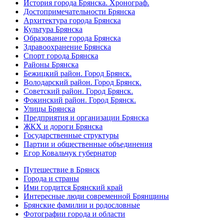
История города Брянска. Хронограф.
Достопримечательности Брянска
Архитектура города Брянска
Культура Брянска
Образование города Брянска
Здравоохранение Брянска
Спорт города Брянска
Районы Брянска
Бежицкий район. Город Брянск.
Володарский район. Город Брянск.
Советский район. Город Брянск.
Фокинский район. Город Брянск.
Улицы Брянска
Предприятия и организации Брянска
ЖКХ и дороги Брянска
Государственные структуры
Партии и общественные объединения
Егор Ковальчук губернатор
Путешествие в Брянск
Города и страны
Ими гордится Брянский край
Интересные люди современной Брянщины
Брянские фамилии и родословные
Фотографии города и области