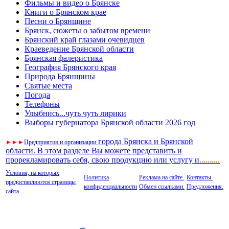
Фильмы и видео о Брянске
Книги о Брянском крае
Песни о Брянщине
Брянск, сюжеты о забытом времени
Брянский край глазами очевидцев
Краеведение Брянской области
Брянская фалеристика
География Брянского края
Природа Брянщины
Святые места
Погода
Телефоны
Улыбнись...чуть чуть лирики
Выборы губернатора Брянской области 2026 год
города Брянска и Брянской
►
►
►
Предприятия и организации
области. В этом разделе Вы можете представить и
прорекламировать себя, свою продукцию или услугу и
..
........
Условия, на которых
Политика
Реклама на сайте.
Контакты.
предоставляются страницы
конфиденциальности
Обмен ссылками.
Предложения.
сайта.