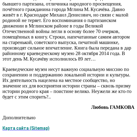
бывшего партизана, отличника народного просвещения,
почётного гражданина города Мглина М. Кусачёва. Давно
живёт в г. Краснодаре Михаил Денисович, но связи с малой
родиной не теряет. Его воспоминания о партизанском
движении в Мглинском районе в годы Великой
Отечественной войны легли в основу более 70 очерков,
помещённых в книгу. Строки, напечатанные самим автором
на старенькой, советского выпуска, печатной машинке,
производят сильное впечатление. Книга была передана в дар
районному краеведческому музею 28 октября 2014 года. В
этот день М. Кусачёву исполнилось 89 лет…
Краеведческие музеи несут важную социальную миссию по
сохранению и поддержанию локальной истории и культуры.
Их деятельность нацелена на местное сообщество, но
значение их для восприятия истории страны – сквозь призму
истории родного края – поистине велико. Неужели же кто-то
будет с этим спорить?..
Любовь ГАМКОВА
Дополнительно
Карта сайта (Sitemap)