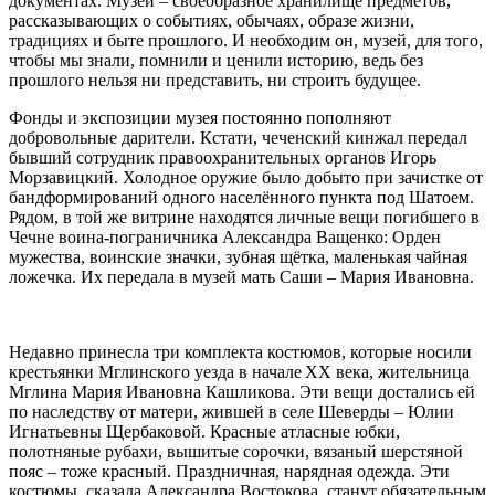
документах. Музей – своеобразное хранилище предметов,
рассказывающих о событиях, обычаях, образе жизни,
традициях и быте прошлого. И необходим он, музей, для того,
чтобы мы знали, помнили и ценили историю, ведь без
прошлого нельзя ни представить, ни строить будущее.
Фонды и экспозиции музея постоянно пополняют
добровольные дарители. Кстати, чеченский кинжал передал
бывший сотрудник правоохранительных органов Игорь
Морзавицкий. Холодное оружие было добыто при зачистке от
бандформирований одного населённого пункта под Шатоем.
Рядом, в той же витрине находятся личные вещи погибшего в
Чечне воина-пограничника Александра Ващенко: Орден
мужества, воинские значки, зубная щётка, маленькая чайная
ложечка. Их передала в музей мать Саши – Мария Ивановна.
Недавно принесла три комплекта костюмов, которые носили
крестьянки Мглинского уезда в начале XX века, жительница
Мглина Мария Ивановна Кашликова. Эти вещи достались ей
по наследству от матери, жившей в селе Шеверды – Юлии
Игнатьевны Щербаковой. Красные атласные юбки,
полотняные рубахи, вышитые сорочки, вязаный шерстяной
пояс – тоже красный. Праздничная, нарядная одежда. Эти
костюмы, сказала Александра Востокова, станут обязательным