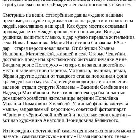
атрибутом ежегодных «Рождественских посиделок в музее».
Смотришь на вещи, сотворённые давным-давно нашими
предками, и в душе поднимается волна радости и гордости за
людей, населявших наш край. Как будто мостик осязаемый
прокладывается между прошлым и настоящим. Вот два
рушника, вышитых гладью, в дар музею передала жительница
села Новая Романовка Мария Никитична Сивакова. Её же
дар – старая керосиновая лампа. От бабушки Ульяны
Ивановны Матвиевской, жившей в селе Старые Чешуйки,
достались предметы крестьянского быта мглинчанке Анне
Владимировне Полторухо – теперь они заняли достойное
место в зале местной старины. Мотовило, челноки, цевки,
бёрда и другие детали от ткацкого станка пополнили фонд
краеведческого музея. Их, и ещё колодки для изготовления
валенок, отдали супруги Хмелёвы – Василий Семёнович и
Надежда Михайловна. Все эти вещи некогда были частью
домашнего хозяйства жительницы деревни Попелёвка
Маланьи Пимаховны Хмелёвой. Уличный фонарь «летучая
мышь», заправляемый керосином, советский фотоаппарат
«Орион» с чёрно-белой плёнкой и несколько своих картин –
вот дар художника Анатолия Леонидовича Белянского.
Из последних поступлений самым ценным экспонатом можно
назвать «самиздатовскую» книгу «Пламя народного гнева»