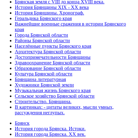
Брянская земля с VIII до конца XVIII века.
История Брянщины XIX - XX века
История Брянщины. Хронограф.
Геральдика Брянского края
Важнейшие военные сражения в истории Брянского
края
Города Брянской области
Районы Брянской области
Населённые пункты Брянского края
Архитектура Брянской области
Достопримечательности Брянщины
Здравоохранение Брянской области
Образование Брянской области
Культура Брянской области
Брянщина литературная
Художники Брянской земли
Музыкальная жизнь Брянского края
Сельское хозяйство Брянской области
Строительство. Брянщина.
В картинках: - цитаты великих, мысли умных,
рассуждения неглупых.
Брянск
История города Брянска. Истоки.
История города Брянска. XX век.