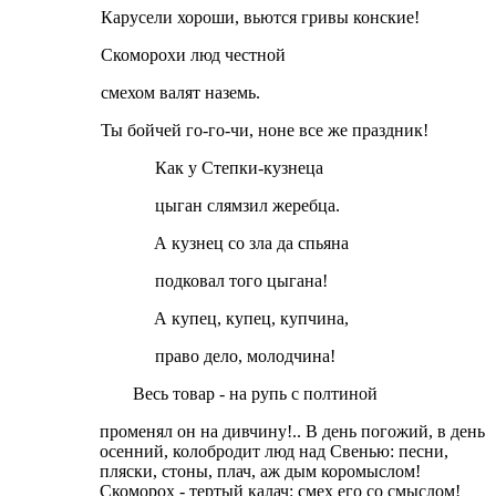
Карусели хороши, вьются гривы конские!
Скоморохи люд честной
смехом валят наземь.
Ты бойчей го-го-чи, ноне все же праздник!
Как у Степки-кузнеца
цыган слямзил жеребца.
А кузнец со зла да спьяна
подковал того цыгана!
А купец, купец, купчина,
право дело, молодчина!
Весь товар - на рупь с полтиной
променял он на дивчину!.. В день погожий, в день
осенний, колобродит люд над Свенью: песни,
пляски, стоны, плач, аж дым коромыслом!
Скоморох - тертый калач: смех его со смыслом!