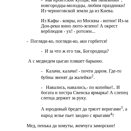
- Мы ирбитские купцы, мы лабазники
,
новгородцы-молодцы, любим праздники!
Из черниговской земли да из Киева.
Из Кафы - ковры, из Москвы - витии! Из-за
Дон-реки вино люто-зелено! А окрест
верблюдов - ух! - ротозеи...
- Погляди-ко, погляди-ко, аки горбится!
- И за что ж его так, Богородица?
А с медведем цыган пляшет барыню.
- Калачи, калачи! - почти даром. Где-то
2
бубны звенят да жалейки
.
- Навались, навались,- по копейке!.. И
богата и пестра Свенска ярмарка! А слепец
слепца держит за руку.
3
А юродивый бредет да трясет веригами
, а
4
народ зелье пьет заодно с ярыгами
!
Мед, пенька да хомуты, жемчуга заморские!