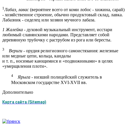
1
Лабаз, лавас
(вероятнее всего от коми лобос - хижина, сарай)
- хозяйственное строение, обычно продуктовый склад, лавка.
Лабазник - сиделец или хозяин мучного лабаза.
1
Жалейка -
духовой музыкальный инструмент, исстари
любимый славянскими народами. Представляет собой
деревянную трубочку с раструбом из рога или бересты.
3
Вериги -
орудия религиозного самоистязания: железные
или медные цепи, кольца, кандалы
и т. п., носимые кающимися и «подвижниками» в целях
«умерщвления плоти».
4
Ярыга
- низший полицейский служитель в
Московском государстве XVI-XVII вв.
Дополнительно
Карта сайта (Sitemap)