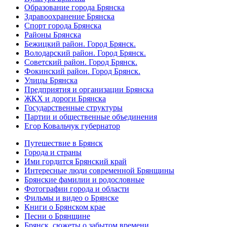
Образование города Брянска
Здравоохранение Брянска
Спорт города Брянска
Районы Брянска
Бежицкий район. Город Брянск.
Володарский район. Город Брянск.
Советский район. Город Брянск.
Фокинский район. Город Брянск.
Улицы Брянска
Предприятия и организации Брянска
ЖКХ и дороги Брянска
Государственные структуры
Партии и общественные объединения
Егор Ковальчук губернатор
Путешествие в Брянск
Города и страны
Ими гордится Брянский край
Интересные люди современной Брянщины
Брянские фамилии и родословные
Фотографии города и области
Фильмы и видео о Брянске
Книги о Брянском крае
Песни о Брянщине
Брянск, сюжеты о забытом времени