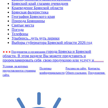
Брянский край глазами очевидцев
Краеведение Брянской области
Брянская фалеристика
География Брянского края
Природа Брянщины
Святые места
Погода
Телефоны
Улыбнись...чуть чуть лирики
Выборы губернатора Брянской области 2026 год
города Брянска и Брянской
►
►
►
Предприятия и организации
области. В этом разделе Вы можете представить и
прорекламировать себя, свою продукцию или услугу и
..
........
Условия, на которых
Политика
Реклама на сайте.
Контакты.
предоставляются страницы
конфиденциальности
Обмен ссылками.
Предложения.
сайта.