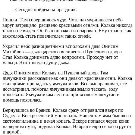
— Сегодня пойдем на праздник.
Пошли. Там совершилось чудо. Чуть нахмурившееся небо
вдруг затрещало, расцвело красивыми огнями. Колька никогда
такого не видел. Он был поражен и очарован. Ему страсть как
захотелось стать повелителем таких огней.
Украсил небо разноцветными всполохами дядя Онисим
Михай­лов — дьяк царского величества Пушечного двора.
Стал Колька донимать дядю вопросами. Проходу нет от
мальца. Это тронуло душу дьяка.
Дядя Онисим взял Кольку на Пушечный двор. Там
ямчужники рассказали как они делают красивые огни. Колька
стал днями про­падать у ямчужников. Все выспрашивал, все
досматривал, помогал ямчужникам землю таскать, золу
просевать. Ямчужникам лестно: привязался мальчуган и
помощь появилась.
Вернувшись во Брянск, Колька сразу отправился вверх по
Суд­ку за Воскресенский монастырь. Нашел там ямы бывшего
скотомо­гильника и начал копать. Вскоре попался череп коня:
на верном пу­ти, подумал Колька. Набрал ведро серого грунта
и домой.