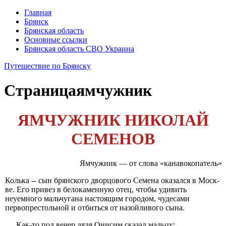
Главная
Брянск
Брянская область
Основные ссылки
Брянская область СВО Украина
Путешествие по Брянску
Страница
ямчужник
ЯМЧУЖНИК НИКОЛАЙ
СЕМЕНОВ
Ямчужник — от слова «канавокопатель»
Колька -- сын брянского дворцового Семена оказался в Моск­
ве. Его привез в белокаменную отец, чтобы удивить
неуемного мальчугана настоящим городом, чудесами
первопрестольной и от­биться от назойливого сына.
Как-то под вечер дядя Онисим сказал мальцу: