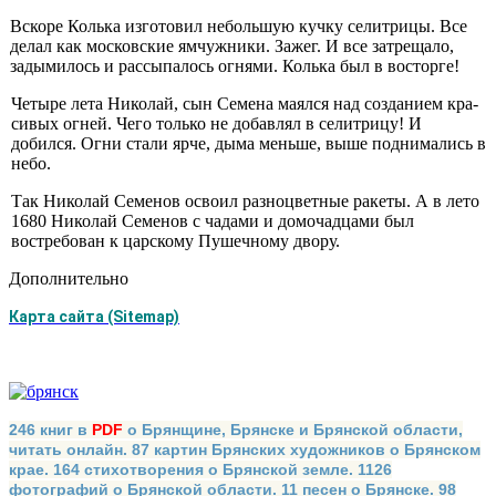
Вскоре Колька изготовил небольшую кучку селитрицы. Все
де­лал как московские ямчужники. Зажег. И все затрещало,
задыми­лось и рассыпалось огнями. Колька был в восторге!
Четыре лета Николай, сын Семена маялся над созданием кра­
сивых огней. Чего только не добавлял в селитрицу! И
добился. Огни стали ярче, дыма меньше, выше поднимались в
небо.
Так Николай Семенов освоил разноцветные ракеты. А в лето
1680 Николай Семенов с чадами и домочадцами был
востребован к царскому Пушечному двору.
Дополнительно
Карта сайта (Sitemap)
246 книг в
PDF
о Брянщине, Брянске и Брянской области,
читать онлайн. 87 картин Брянских художников о Брянском
крае. 164 стихотворения о Брянской земле. 1126
фотографий о Брянской области. 11 песен о Брянске. 98