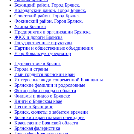
Бежицкий район. Город Брянск.
Володарский район. Город Брянск.
Советский район. Город Брянск.
Фокинский район. Город Брянск.
Улицы Брянска
Предприятия и организации Брянска
ЖКХ и дороги Брянска
Государственные структуры
Партии и общественные объединения
Егор Ковальчук губернатор
Путешествие в Брянск
Города и страны
Ими гордится Брянский край
Интересные люди современной Брянщины
Брянские фамилии и родословные
Фотографии города и области
Фильмы и видео о Брянске
Книги о Брянском крае
Песни о Брянщине
Брянск, сюжеты о забытом времени
Брянский край глазами очевидцев
Краеведение Брянской области
Брянская фалеристика
География Брянского края