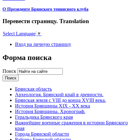
О Президенте Брянского теннисного клуба
Перевести страницу. Translation
Select Language
▼
Вход на личную страницу
Форма поиска
Поиск
Брянская область
Археология. Брянский край в древности.
Брянская земля с VIII до конца XVIII века.
История Брянщины XIX - XX века
История Брянщины. Хронограф.
Геральдика Брянского края
Важнейшие военные сражения в истории Брянского
края
Города Брянской области
Районы Брянской области