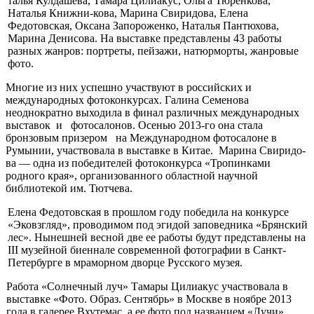
талья Кулдашева, Тамара Цилиакус, Ольга Тюренкова,
Наталья Книжни-кова, Марина Свиридова, Елена
Федотовская, Ок­сана Запороженко, Ната­лья Пантюхова,
Марина Денисова. На выставке представлены 43 работы
разных жанров: портре­ты, пейзажи, натюрмор­ты, жанровые
фото.
Многие из них успеш­но участвуют в россий­ских и
международных фотоконкурсах. Галина Семенова
неоднократно выходила в финал раз­личных международных
выставок и фотосало­нов. Осенью 2013-го она стала
бронзовым призе­ром на Международном фотосалоне в
Румынии, участвовала в выставке в Китае. Марина Свиридо­
ва — одна из победителей фотоконкурса «Тропин­ками
родного края», ор­ганизованного областной научной
библиотекой им. Тютчева.
Елена Федотовская в прошлом году победила на конкурсе
«Эковзгляд», проводимом под эгидой заповедника «Брянский
лес». Нынешней весной две ее работы будут пред­ставлены на
III музейной биеннале современной фотографии в Санкт-
Петербурге в мраморном дворце Русского музея.
Работа «Солнечный луч» Тамары Цилиакус участвовала в
выставке «Фото. Образ. Сентябрь» в Москве в ноябре 2013
года в галерее Вхутемас, а ее фото под названием «Лучи»