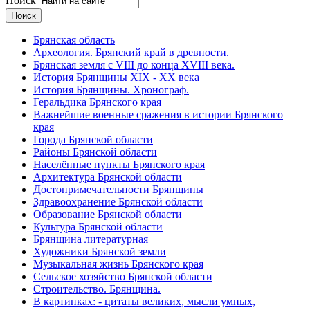
Поиск
Брянская область
Археология. Брянский край в древности.
Брянская земля с VIII до конца XVIII века.
История Брянщины XIX - XX века
История Брянщины. Хронограф.
Геральдика Брянского края
Важнейшие военные сражения в истории Брянского
края
Города Брянской области
Районы Брянской области
Населённые пункты Брянского края
Архитектура Брянской области
Достопримечательности Брянщины
Здравоохранение Брянской области
Образование Брянской области
Культура Брянской области
Брянщина литературная
Художники Брянской земли
Музыкальная жизнь Брянского края
Сельское хозяйство Брянской области
Строительство. Брянщина.
В картинках: - цитаты великих, мысли умных,