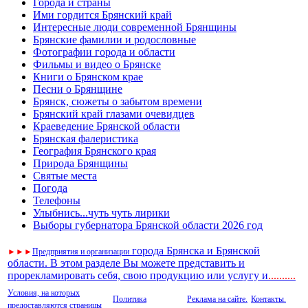
Города и страны
Ими гордится Брянский край
Интересные люди современной Брянщины
Брянские фамилии и родословные
Фотографии города и области
Фильмы и видео о Брянске
Книги о Брянском крае
Песни о Брянщине
Брянск, сюжеты о забытом времени
Брянский край глазами очевидцев
Краеведение Брянской области
Брянская фалеристика
География Брянского края
Природа Брянщины
Святые места
Погода
Телефоны
Улыбнись...чуть чуть лирики
Выборы губернатора Брянской области 2026 год
города Брянска и Брянской
►
►
►
Предприятия и организации
области. В этом разделе Вы можете представить и
прорекламировать себя, свою продукцию или услугу и
..
........
Условия, на которых
Политика
Реклама на сайте.
Контакты.
предоставляются страницы