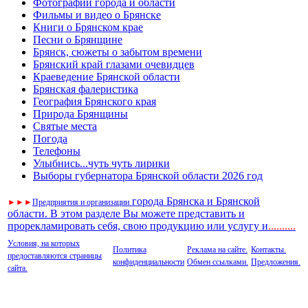
Фотографии города и области
Фильмы и видео о Брянске
Книги о Брянском крае
Песни о Брянщине
Брянск, сюжеты о забытом времени
Брянский край глазами очевидцев
Краеведение Брянской области
Брянская фалеристика
География Брянского края
Природа Брянщины
Святые места
Погода
Телефоны
Улыбнись...чуть чуть лирики
Выборы губернатора Брянской области 2026 год
города Брянска и Брянской
►
►
►
Предприятия и организации
области. В этом разделе Вы можете представить и
прорекламировать себя, свою продукцию или услугу и
..
........
Условия, на которых
Политика
Реклама на сайте.
Контакты.
предоставляются страницы
конфиденциальности
Обмен ссылками.
Предложения.
сайта.