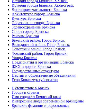
История города Брянска. XX век.
История города Брянска. Хронограф.
Достопримечательности Брянска
Архитектура города Брянска
Культура Брянска
Образование города Брянска
Здравоохранение Брянска
Спорт города Брянска
Районы Брянска
Бежицкий район. Город Брянск.
Володарский район. Город Брянск.
Советский район. Город Брянск.
Фокинский район. Город Брянск.
Улицы Брянска
Предприятия и организации Брянска
ЖКХ и дороги Брянска
Государственные структуры
Партии и общественные объединения
Егор Ковальчук губернатор
Путешествие в Брянск
Города и страны
Ими гордится Брянский край
Интересные люди современной Брянщины
Брянские фамилии и родословные