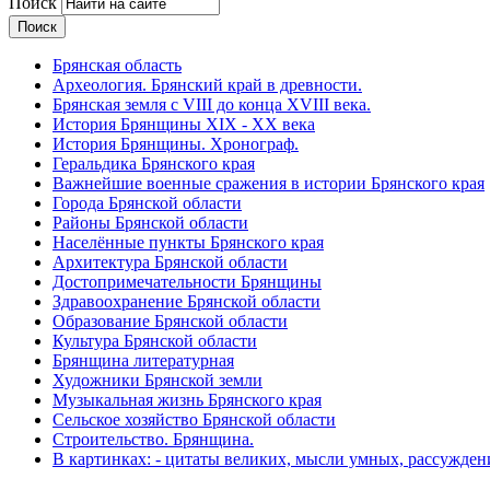
Поиск
Брянская область
Археология. Брянский край в древности.
Брянская земля с VIII до конца XVIII века.
История Брянщины XIX - XX века
История Брянщины. Хронограф.
Геральдика Брянского края
Важнейшие военные сражения в истории Брянского края
Города Брянской области
Районы Брянской области
Населённые пункты Брянского края
Архитектура Брянской области
Достопримечательности Брянщины
Здравоохранение Брянской области
Образование Брянской области
Культура Брянской области
Брянщина литературная
Художники Брянской земли
Музыкальная жизнь Брянского края
Сельское хозяйство Брянской области
Строительство. Брянщина.
В картинках: - цитаты великих, мысли умных, рассужден