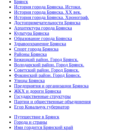
Брянск
История города Брянска. Истоки.
История города Брянска. XX век.
История города Брянска. Хронограф.
Достопримечательности Брянска
Архитектура города Брянска
Культура Брянска
Образование города Брянска
Здравоохранение Брянска
Спорт города Брянска
Районы Брянска
Бежицкий район. Город Брянск.
Володарский район. Город Брянск.
Советский район. Город Брянск.
Фокинский район. Город Брянск.
Улицы Брянска
Предприятия и организации Брянска
ЖКХ и дороги Брянска
Государственные структуры
Партии и общественные объединения
Егор Ковальчук губернатор
Путешествие в Брянск
Города и страны
Ими гордится Брянский край