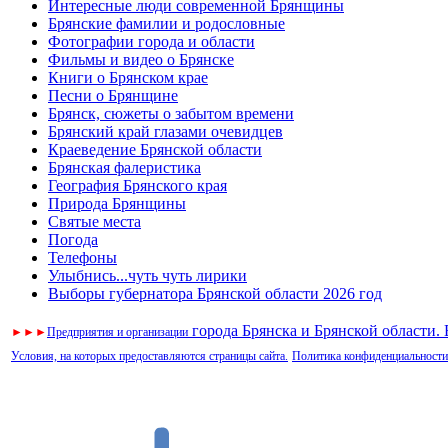
Интересные люди современной Брянщины
Брянские фамилии и родословные
Фотографии города и области
Фильмы и видео о Брянске
Книги о Брянском крае
Песни о Брянщине
Брянск, сюжеты о забытом времени
Брянский край глазами очевидцев
Краеведение Брянской области
Брянская фалеристика
География Брянского края
Природа Брянщины
Святые места
Погода
Телефоны
Улыбнись...чуть чуть лирики
Выборы губернатора Брянской области 2026 год
города Брянска и Брянской области.
►
►
►
Предприятия и организации
Условия, на которых предоставляются страницы сайта.
Политика конфиденциальности