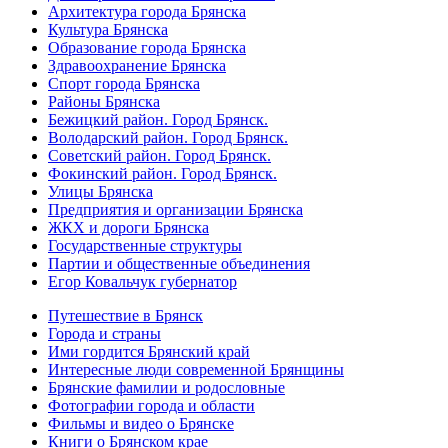
Архитектура города Брянска
Культура Брянска
Образование города Брянска
Здравоохранение Брянска
Спорт города Брянска
Районы Брянска
Бежицкий район. Город Брянск.
Володарский район. Город Брянск.
Советский район. Город Брянск.
Фокинский район. Город Брянск.
Улицы Брянска
Предприятия и организации Брянска
ЖКХ и дороги Брянска
Государственные структуры
Партии и общественные объединения
Егор Ковальчук губернатор
Путешествие в Брянск
Города и страны
Ими гордится Брянский край
Интересные люди современной Брянщины
Брянские фамилии и родословные
Фотографии города и области
Фильмы и видео о Брянске
Книги о Брянском крае