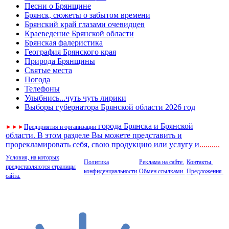
Песни о Брянщине
Брянск, сюжеты о забытом времени
Брянский край глазами очевидцев
Краеведение Брянской области
Брянская фалеристика
География Брянского края
Природа Брянщины
Святые места
Погода
Телефоны
Улыбнись...чуть чуть лирики
Выборы губернатора Брянской области 2026 год
города Брянска и Брянской
►
►
►
Предприятия и организации
области. В этом разделе Вы можете представить и
прорекламировать себя, свою продукцию или услугу и
..
........
Условия, на которых
Политика
Реклама на сайте.
Контакты.
предоставляются страницы
конфиденциальности
Обмен ссылками.
Предложения.
сайта.