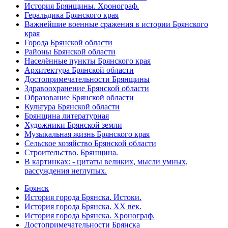
История Брянщины. Хронограф.
Геральдика Брянского края
Важнейшие военные сражения в истории Брянского
края
Города Брянской области
Районы Брянской области
Населённые пункты Брянского края
Архитектура Брянской области
Достопримечательности Брянщины
Здравоохранение Брянской области
Образование Брянской области
Культура Брянской области
Брянщина литературная
Художники Брянской земли
Музыкальная жизнь Брянского края
Сельское хозяйство Брянской области
Строительство. Брянщина.
В картинках: - цитаты великих, мысли умных,
рассуждения неглупых.
Брянск
История города Брянска. Истоки.
История города Брянска. XX век.
История города Брянска. Хронограф.
Достопримечательности Брянска