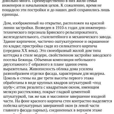
довольно много. Преимущественно в них жили семьи
инженеров и начальников цехов. К сожалению, время не
поща­дило эти постройки и до наших дней сохранились лишь
единицы.
Дом, изображенный на открытке, расположен на красной
линии за­стройки. Возведен в 1910-х годах для инженерно-
технического персона­ла Брянского рельсопрокатного,
железоделательного, сталелитейного и механического завода.
Здание кирпичное, частично оштукатуренное и окрашенное
по кладке; пристройка сзади из силикатного кирпича
(середина XX века). Это своеобразный жилой дом типа
коттеджа в сти­ле модерн, свойственном застройке заводского
поселка Бежицы. Объ­емная композиция небольшого
двухэтажного Г-образного в плане зда­ния очень
выразительна. Живописность облика дома усилена
разнообразием отделки фасада, характерным для модерна.
Цоколь и стены на две трети высоты первого этажа
обработаны в виде круп­ных квадров штукатуркой «под
шубу»; аттик ризалита с квадратным окном, имеющим
мелкую расстекловку, покрыт гладкой цементной
штукатуркой, так же как и массивное завершение входной
части. На фоне красного кирпича стен контрастно выделяется
побелка шту­катурных завершений окон (в левой части
главного фасада парных), соединенных в верхнем этаже