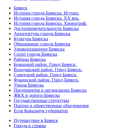
Брянск
История города Брянска. Истоки.
История города Брянска. XX век.
История города Брянска. Хронограф.
Достопримечательности Брянска
Архитектура города Брянска
Культура Брянска
Образование города Брянска
Здравоохранение Брянска
Спорт города Брянска
Районы Брянска
Бежицкий район. Город Брянск.
Володарский район. Город Брянск.
Советский район. Город Брянск.
Фокинский район. Город Брянск.
Улицы Брянска
Предприятия и организации Брянска
ЖКХ и дороги Брянска
Государственные структуры
Партии и общественные объединения
Егор Ковальчук губернатор
Путешествие в Брянск
Города и страны