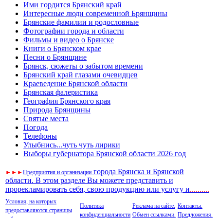
Ими гордится Брянский край
Интересные люди современной Брянщины
Брянские фамилии и родословные
Фотографии города и области
Фильмы и видео о Брянске
Книги о Брянском крае
Песни о Брянщине
Брянск, сюжеты о забытом времени
Брянский край глазами очевидцев
Краеведение Брянской области
Брянская фалеристика
География Брянского края
Природа Брянщины
Святые места
Погода
Телефоны
Улыбнись...чуть чуть лирики
Выборы губернатора Брянской области 2026 год
города Брянска и Брянской
►
►
►
Предприятия и организации
области. В этом разделе Вы можете представить и
прорекламировать себя, свою продукцию или услугу и
..
........
Условия, на которых
Политика
Реклама на сайте.
Контакты.
предоставляются страницы
конфиденциальности
Обмен ссылками.
Предложения.