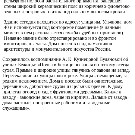
рельефной полосой растительного орна­мента. Завершает
стены широкий керамический пояс из коричнево-фи­олетово-
зеленых люстровых плиток под сильным выносом кровли.
Здание сегодня находится по адресу: улица им. Ульянова, дом
40 и ис­пользуется под конторское помещение (в данный
момент в нем рас­полагается служба судебных приставов).
Недавно здание было отре­ставрировано и во фронтон
вмонтированы часы. Дом внесен в свод памятников
архитектуры и монументального искусства России.
Сохранилось воспоминание А. К. Кузнецовой-Будановой об
улицах Бежицы: «Почва в Бежице песчаная и поэтому всегда
сухая. Прямые и широкие улицы тянулись от завода на запад.
Пересекавшие их ули­цы шли к реке. Улицы - немощеные, за
редким исключением. Дома в поселке были одноэтажные,
деревянные, добротные срубы из цель­ных бревен. К дому
прилегал огород и сад с фруктовыми деревьями. Ближе к
заводу - заводские дома, чаще из кирпича. Дальше от заво­да -
дома частные, построенные рабочими и заводскими
служащими».