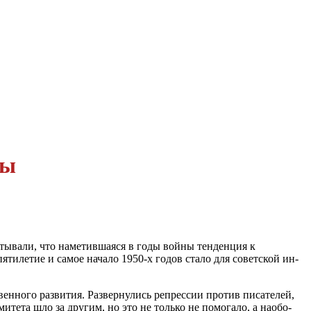
ды
тывали, что наме­тившаяся в годы войны тенденция к
илетие и самое начало 1950-х годов стало для советской ин­
енного развития. Развернулись репрессии против писателей,
ета шло за другим, но это не только не помогало, а наобо­