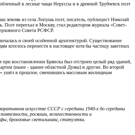
влюбленный в лесные чащи Неруссы и в древний Трубчевск поэт
аш земляк из села Лопушь поэт, писатель, публицист Николай
 Поэт переехал в Москву, стал редактором журнала «Совет­
Верховного Совета РСФСР.
тличалась и своей особенной архитектурой. Существование
м хотелось перенести в настоящее хотя бы частицу завет­ных
м при восстановле­нии Брянска был отстроен целый ряд зданий,
ртии (ныне - здание областной Думы) и другие. Во вто­рой
ир» ушёл в прошлое, сме­нившись массовым жилищным
­коративном искусстве СССР с середины 1940-х до середины
е помпезности, роскоши, величественности и
кафы, бронзовые светильники, статуэтки.