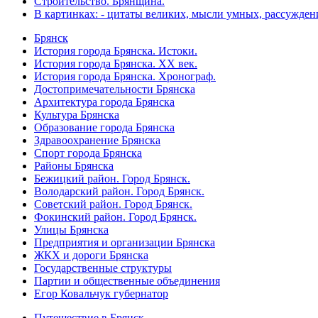
Строительство. Брянщина.
В картинках: - цитаты великих, мысли умных, рассужден
Брянск
История города Брянска. Истоки.
История города Брянска. XX век.
История города Брянска. Хронограф.
Достопримечательности Брянска
Архитектура города Брянска
Культура Брянска
Образование города Брянска
Здравоохранение Брянска
Спорт города Брянска
Районы Брянска
Бежицкий район. Город Брянск.
Володарский район. Город Брянск.
Советский район. Город Брянск.
Фокинский район. Город Брянск.
Улицы Брянска
Предприятия и организации Брянска
ЖКХ и дороги Брянска
Государственные структуры
Партии и общественные объединения
Егор Ковальчук губернатор
Путешествие в Брянск