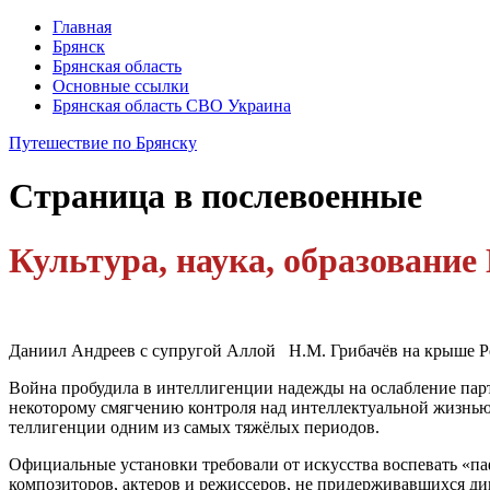
Главная
Брянск
Брянская область
Основные ссылки
Брянская область СВО Украина
Путешествие по Брянску
Страница
в послевоенные
Культура, наука, образовани
Даниил Андреев с супругой Аллой Н.М. Грибачёв на крыше Рей
Война пробудила в интеллигенции надежды на ослабление парт
некоторому смягчению контроля над интеллектуальной жизнью о
теллигенции одним из самых тяжёлых периодов.
Официальные установки требовали от искусства воспевать «паф
композиторов, актеров и режиссе­ров, не придерживавшихся ди