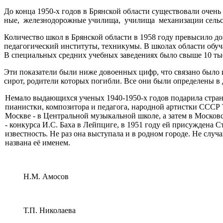
До конца 1950-х годов в Брянской области су­ществовали очень
ные, железнодорожные училища, училища механизации сельско
Количество школ в Брянской об­ласти в 1958 году превысило
педаго­гический институты, техникумы. В школах области обу
В специальных средних учебных заведениях было свыше 10 тыся
Эти показатели были ниже довоенных цифр, что связано было и
сирот, родители которых погибли. Все они были определены в д
Немало выдающихся ученых 1940-1950-х годов подарила стране
пианистки, композитора и педагога, народной артистки СССР
Москве - в Центральной музыкальной школе, а затем в Московс
- конкурса И.С. Баха в Лейпциге, в 1951 году ей присуждена
известность. Не раз она выступала и в родном городе. Не случ
названа её именем.
Н.М. Амосов
Т.П. Николаева