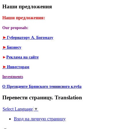
Наши предложения
Наши предложения:
Our proposals:
►
Губернатору А. Богомазу
►
Бизнесу
►
Реклама на сайте
►
Инвесторам
Investments
О Президенте Брянского теннисного клуба
Перевести страницу. Translation
Select Language
▼
Вход на личную страницу