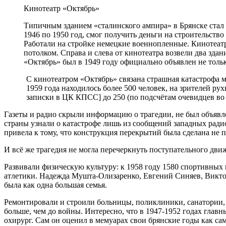
Кинотеатр «Октябрь»
Типичным зданием «сталинского ампира» в Брянске стал
1946 по 1950 год, смог получить день­ги на строительство
Рабо­тали на стройке немецкие военнопленные. Кинотеат
потолком. Справа и слева от кинотеатра возвели два зда
«Октябрь» был в 1949 году официально объявлен не толь
С кинотеатром «Октябрь» связана страшная катастрофа ми
1959 года находилось более 500 чело­век, на зрителей 
записки в ЦК КПСС] до 250 (по подсчётам очевидцев во
Газеты и радио скрыли информацию о трагедии, не был объяв
страны узнали о катастрофе лишь из сообщений западных радио
привела к тому, что конструкция перекрытий была сделана не п
И всё же трагедия не могла перечеркнуть поступательного дви
Развивали физическую культуру: к 1958 году 1580 спортивных 
атлетики. Надежда Мушта-Олизаренко, Евгений Синяев, Виктор
была как одна большая семья.
Ремонтировали и строили больницы, поликлиники, санатории, д
больше, чем до войны. Интересно, что в 1947-1952 годах гл
охирург. Сам он оценил в мемуарах свои брянские годы как с