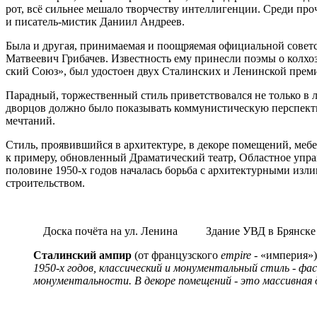
рот, всё сильнее мешало творчеству интеллигенции. Среди пр
и писатель-мистик Даниил Андреев.
Была и другая, принимаемая и поощряемая официальной советск
Матвеевич Грибачев. Известность ему принесли поэмы о колхо
ский Союз», был удостоен двух Сталинских и Ленинской преми
Парадный, торжественный стиль приветствовался не только в 
дворцов должно было показывать коммунистическую перспективу
мечтаний.
Стиль, проявившийся в архитектуре, в декоре помещений, мебе
к примеру, обновленный Драма­тический театр, Областное упра
половине 1950-х годов началась борьба с архитектурными и
строительством.
Доска почёта на ул. Ленина Здание УВД в Брянске 
Сталинский ампир
(от французского
empire
-
«империя»)
1950-х годов, классический и монументальный стиль - фа
монументальности. В декоре поме­щений - это массивная