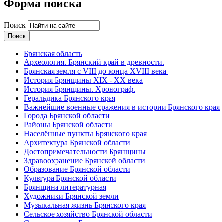
Форма поиска
Поиск
Брянская область
Археология. Брянский край в древности.
Брянская земля с VIII до конца XVIII века.
История Брянщины XIX - XX века
История Брянщины. Хронограф.
Геральдика Брянского края
Важнейшие военные сражения в истории Брянского края
Города Брянской области
Районы Брянской области
Населённые пункты Брянского края
Архитектура Брянской области
Достопримечательности Брянщины
Здравоохранение Брянской области
Образование Брянской области
Культура Брянской области
Брянщина литературная
Художники Брянской земли
Музыкальная жизнь Брянского края
Сельское хозяйство Брянской области