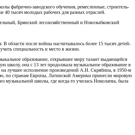
колы фабрич­но-заводского обучения, ремесленные, строитель­
е 40 тысяч молодых рабочих для разных отраслей.
тельный, Брянский лесохозяйственный и Новозыбковский
 В области после во­йны насчитывалось более 15 тысяч детей-
лучить специальность и место в жизни.
узыкальное обра­зование, открывшее миру талант выдающейся
 школу, она с 13 лет продолжала музыкальное обра­зование в
 на лучшее испол­нение произведений А.Н. Скрябина, в 1950-м
лию, по странам Европы, Латинской Америки принесли миро­вую
из музыкальной шко­лы, где когда-то училась Николаева, была