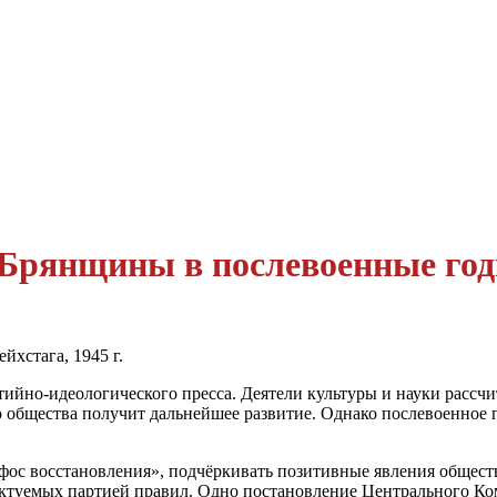
е Брянщины в послевоенные го
хстага, 1945 г.
ийно-идеологического пресса. Деятели культуры и науки рассчи
бщества получит дальнейшее развитие. Однако послевоенное пят
ос вос­становления», подчёркивать позитивные явления обществ
ктуемых партией правил. Одно постановление Центрального Комит