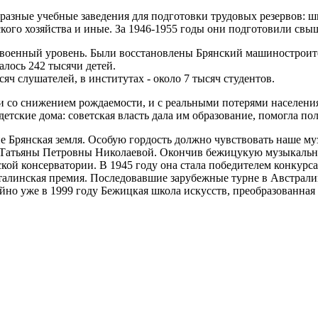
 разные учебные заведения для подготовки трудовых резервов: ш
го хозяйства и иные. За 1946-1955 годы они подготовили свыш
 довоенный уровень. Были восстановлены Брянский машинострои
чалось 242 тысячи детей.
ч слушателей, в институтах - около 7 тысяч студентов.
 со сни­жением рождаемости, и с реальными потерями населения.
етские дома: советская власть дала им образова­ние, помогла по
 Брян­ская земля. Особую гордость должно чувствовать наше м
 Татьяны Петровны Николаевой. Окончив бежицукую музыкальную
кой консерватории. В 1945 году она стала победителем конкурса
 Сталинская премия. Последовавшие зарубежные турне в Австра
айно уже в 1999 году Бежицкая школа искусств, преобразованная 