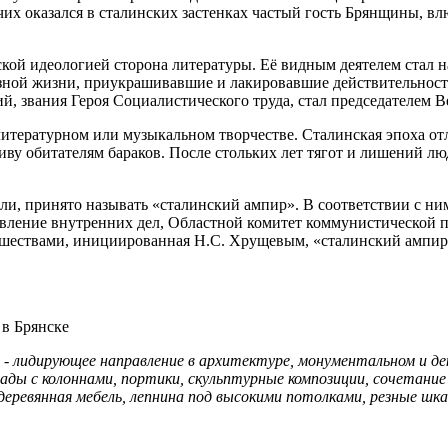
очих оказался в сталинских застенках частый гость Брянщины, 
ой иде­ологией сторона литературы. Её видным деятелем стал н
зной жизни, приукрашивавшие и лакировавшие действительность.
й, звания Героя Социалистического труда, стал председателем 
литера­турном или музыкальном творчестве. Сталинская эпоха о
 обитателям бараков. После стольких лет тя­гот и лишений людя
ли, при­нято называть «сталинский ампир». В соответствии с ни
вление внутренних дел, Областной комитет коммунистической па
злишествами, инициированная Н.С. Хрущевым, «сталинский амп
в Брянске
 -
лидирующее направление в архитектуре, монументальном и де
сады с колонна­ми, портики, скульптурные композиции, сочетани
 деревянная мебель, лепнина под высокими потолками, резные ш