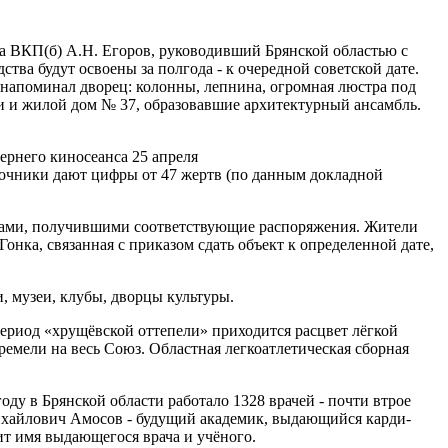
а ВКП(б) А.Н. Егоров, руководивший Брянской областью с
ства будут освоены за полгода - к очередной советской дате.
напоминал дворец: колонны, леп­нина, огромная люстра под
иги и жилой дом № 37, образовавшие архитектурный ансамбль.
ернего киносеанса 25 апреля
сточники дают цифры от 47 жертв (по данным докладной
тками, получившими со­ответствующие распоряжения. Жители
онка, связанная с приказом сдать объект к определенной дате,
, музеи, клубы, дворцы культуры.
период «хрущёвской оттепели» приходится расцвет лёгкой
емели на весь Союз. Областная легкоатлетическая сборная
ду в Брянской об­ласти работало 1328 врачей - почти втрое
Михайлович Амосов - будущий академик, выдающийся карди­
ит имя выдающегося врача и учёного.