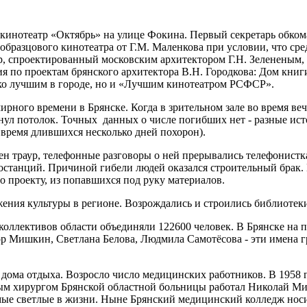
 кинотеатр «Октябрь» на улице Фокина. Первый секретарь обком
 образцового кинотеатра от Г.М. Маленкова при условии, что сред
р, спроектированный московским архитектором Г.Н. Зелененым, 
ния по проектам брянского архитектора В.Н. Городкова: Дом кн
­ко лучшим в городе, но и «Лучшим кино­театром РСФСР».
рного времени в Брянске. Когда в зрительном зале во время веч
рухнул потолок. Точных данных о числе погибших нет - разные и
 время длившихся несколько дней похорон).
лен траур, телефонные разговоры о ней прерывались телефонис
станций. Причиной гибели людей оказался строи­тельный брак. Г
о проекту, из попавшихся под руку материалов.
жения культуры в регионе. Возрождались и строились библиотеки
коллек­тивов области объединяли 122600 человек. В Брянске на 
 Мишкин, Светлана Белова, Людмила Самотёсова - эти имена гр
ома от­дыха. Возросло число медицинских работников. В 1958 го
авным хирургом Брянской областной больницы работал Николай 
амые светлые в жизни. Ныне Брянский ме­дицинский колледж нос