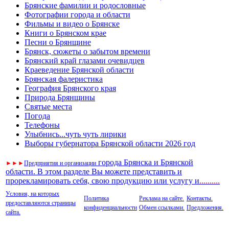
Брянские фамилии и родословные
Фотографии города и области
Фильмы и видео о Брянске
Книги о Брянском крае
Песни о Брянщине
Брянск, сюжеты о забытом времени
Брянский край глазами очевидцев
Краеведение Брянской области
Брянская фалеристика
География Брянского края
Природа Брянщины
Святые места
Погода
Телефоны
Улыбнись...чуть чуть лирики
Выборы губернатора Брянской области 2026 год
города Брянска и Брянской
►
►
►
Предприятия и организации
области. В этом разделе Вы можете представить и
прорекламировать себя, свою продукцию или услугу и
..
........
Условия, на которых
Политика
Реклама на сайте.
Контакты.
предоставляются страницы
конфиденциальности
Обмен ссылками.
Предложения.
сайта.