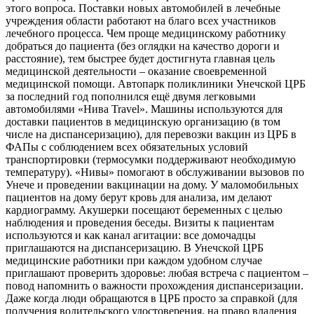
этого вопроса. Поставки новых автомобилей в лечебные
учреждения области работают на благо всех участников
лечебного процесса. Чем проще медицинскому работнику
добраться до пациента (без оглядки на качество дороги и
расстояние), тем быстрее будет достигнута главная цель
медицинской деятельности – оказание своевременной
медицинской помощи. Автопарк поликлиники Унечской ЦРБ
за последний год пополнился ещё двумя легковыми
автомобилями «Нива Travel». Машины используются для
доставки пациентов в медицинскую организацию (в том
числе на диспансеризацию), для перевозки вакцин из ЦРБ в
ФАПы с соблюдением всех обязательных условий
транспортировки (термосумки поддерживают необходимую
температуру). «Нивы» помогают в обслуживании вызовов по
Унече и проведении вакцинации на дому. У маломобильных
пациентов на дому берут кровь для анализа, им делают
кардиограмму. Акушерки посещают беременных с целью
наблюдения и проведения беседы. Визиты к пациентам
используются и как канал агитации: все домочадцы
приглашаются на диспансеризацию. В Унечской ЦРБ
медицинские работники при каждом удобном случае
приглашают проверить здоровье: любая встреча с пациентом –
повод напомнить о важности прохождения диспансеризации.
Даже когда люди обращаются в ЦРБ просто за справкой (для
получения водительского удостоверения, на право владения