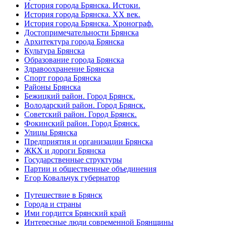
История города Брянска. Истоки.
История города Брянска. XX век.
История города Брянска. Хронограф.
Достопримечательности Брянска
Архитектура города Брянска
Культура Брянска
Образование города Брянска
Здравоохранение Брянска
Спорт города Брянска
Районы Брянска
Бежицкий район. Город Брянск.
Володарский район. Город Брянск.
Советский район. Город Брянск.
Фокинский район. Город Брянск.
Улицы Брянска
Предприятия и организации Брянска
ЖКХ и дороги Брянска
Государственные структуры
Партии и общественные объединения
Егор Ковальчук губернатор
Путешествие в Брянск
Города и страны
Ими гордится Брянский край
Интересные люди современной Брянщины