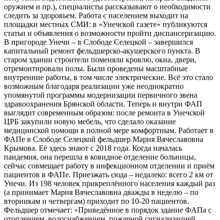
оружием и пр.), специалисты рассказывают о необходимости
следить за здоровьем. Работа с населением выходит на
площадки местных СМИ: в «Унечской газете» публикуются
статьи и объявления о возможности пройти диспансеризацию.
В пригороде Унечи – в Слободе Селецкой – завершился
капитальный ремонт фельдшерско-акушерского пункта. В
старом здании строители поменяли кровлю, окна, двери,
отремонтировали полы. Были проведены масштабные
внутренние работы, в том числе электрические. Всё это стало
возможным благодаря реализации уже неоднократно
упомянутой программы модернизации первичного звена
здравоохранения Брянской области. Теперь и внутри ФАП
выглядит современным образом: после ремонта в Унечской
ЦРБ закупили новую мебель, что сделало оказание
медицинской помощи в полной мере комфортным. Работает в
ФАПе в Слободе Селецкой фельдшер Мария Вячеславовна
Крымова. Её здесь знают с 2018 года. Когда началась
пандемия, она перешла в ковидное отделение больницы,
сейчас совмещает работу в инфекционном отделении и приём
пациентов в ФАПе. Приезжать сюда – недалеко: всего 2 км от
Унечи. Из 198 человек прикреплённого населения каждый раз
(а принимает Мария Вячеславовна дважды в неделю – по
вторникам и четвергам) приходит по 10-20 пациентов.
Фельдшер отмечает: «Приведённое в порядок здание ФАПа с
отоплением, водоснабжением, пожарной сигнализацией